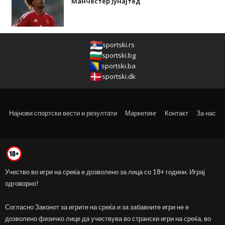
Манчестер Јунајтед
sportski.rs
sportski.bg
sportski.ba
sportski.dk
Најнови спортски вести и резултати
Маркетинг
Контакт
За нас
Учество во игри на среќа е дозволено за лица со 18+ години. Играј
одговорно!
Согласно Законот за игрите на среќа и за забавните игри не е
дозволено физичко лице да учествува во странски игри на среќа, во