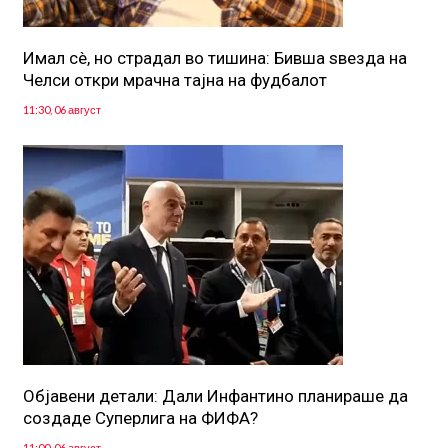
Имал сè, но страдал во тишина: Бивша ѕвезда на
Челси откри мрачна тајна на фудбалот
11:30, 06 август
Објавени детали: Дали Инфантино планираше да
создаде Суперлига на ФИФА?
11:00, 06 август