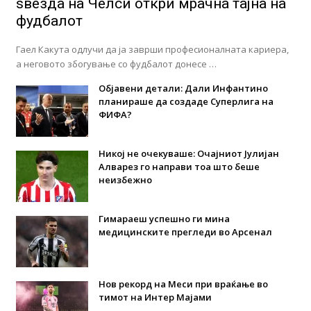
ѕвезда на Челси откри мрачна тајна на
фудбалот
Гаел Какута одлучи да ја заврши професионалната кариера,
а неговото збогување со фудбалот донесе …
Објавени детали: Дали Инфантино
планираше да создаде Суперлига на
ФИФА?
Никој не очекуваше: Очајниот Јулијан
Алварез го направи тоа што беше
неизбежно
Гимараеш успешно ги мина
медицинските прегледи во Арсенал
Нов рекорд на Меси при враќање во
тимот на Интер Мајами