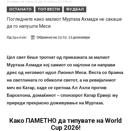
Ахмади не сакаше да го напушти Меси
беше неизбежно
Гимараеш успешно ги мина медицинските прегледи во Арсенал
ОСТАНАТО
ТОП ВЕСТИ
ФУДБАЛ
Нов рекорд на Меси при враќање во тимот на Интер Мајами
Погледнете како малиот Муртаза Ахмади не сакаше
да го напушти Меси
Тикет на денот (четврток, 06.08.2026)
Барселона очекува понуди за Феран Торес
Од
Sportski
Објавено на
22:52, 13 декември
Винисиус ги избриша сите објави на Инстаграм откако Реал му
понуди нов договор
Ливерпул понуди 100 милиони евра за Баркола, ПСЖ веднаш
Цел свет беше трогнат од приказната за малиот
Муртаза Ахмади кој самиот со најлони си направи
побара уште 50 милиони
Јувентус се насочил кон напаѓач на Манчестер Јунајтед
дрес од неговиот идол Лионел Меси. Веста со брзина
на светлината го обиколи светот, а на ревијалниот
меч во Катар, каде се сретнаа Ал Ахли против
Барселона, домаќинот – спонзорот Катар Ервејс му
приреди прекрасно доживување на Муртаза.
Како ПАМЕТНО да типувате на World
Cup 2026!