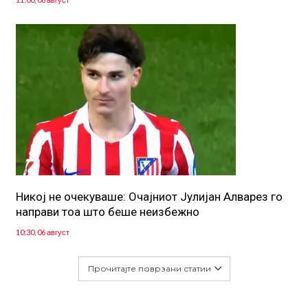
Никој не очекуваше: Очајниот Јулијан Алварез го
направи тоа што беше неизбежно
10:30, 06 август
Прочитајте поврзани статии