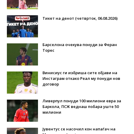
Тикет на денот (четврток, 06.08.2026)
Барселона очекува понуди за Феран
Торес
Винисиус ги избриша сите објави на
Инстаграм откако Реал му понуди нов
договор
Ливерпул понуди 100 милиони евра за
Баркола, ПСЖ веднаш побара уште 50
милиони
Јувентус се насочил кон напаѓач на