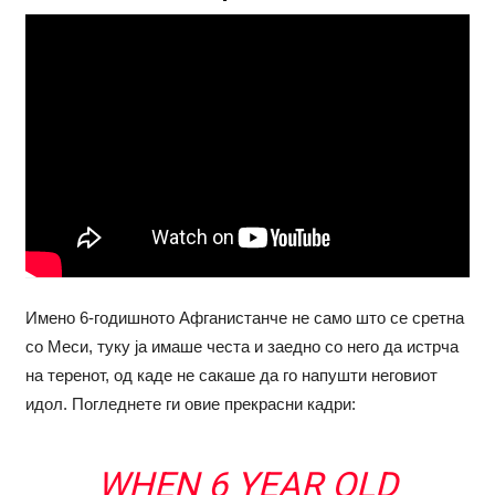
Имено 6-годишното Афганистанче не само што се сретна
со Меси, туку ја имаше честа и заедно со него да истрча
на теренот, од каде не сакаше да го напушти неговиот
идол. Погледнете ги овие прекрасни кадри:
WHEN 6 YEAR OLD