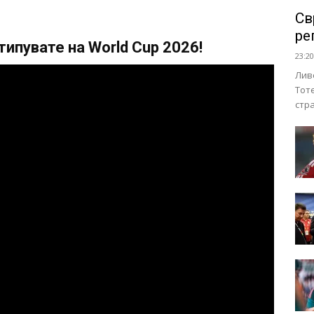
Св
ре
ипувате на World Cup 2026!
23:20
Лив
Тот
стр