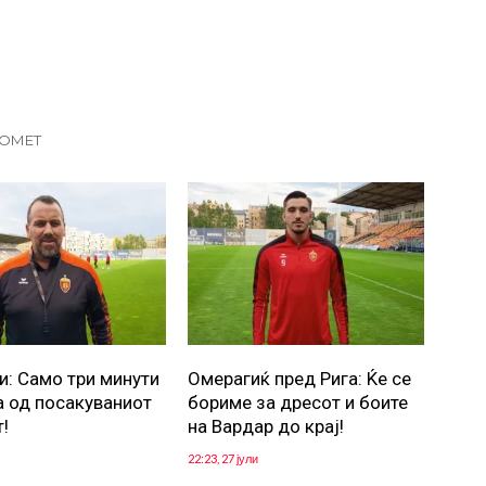
КОМЕТ
и: Само три минути
Омерагиќ пред Рига: Ќе се
а од посакуваниот
бориме за дресот и боите
!
на Вардар до крај!
22:23, 27 јули