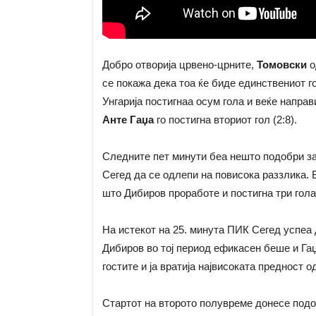
Добро отворија црвено-црните,
Томовски
о
се покажа дека тоа ќе биде единствениот го
Унгарија постигнаа осум гола и веќе направ
Анте Гаџа
го постигна вториот гол (2:8).
Следните пет минути беа нешто подобри за
Сегед да се одлепи на повисока раззлика. 
што Дибиров проработе и постигна три гола
На истекот на 25. минута ПИК Сегед успеа д
Дибиров во тој период ефикасен беше и Гаџа
гостите и ја вратија највисоката предност о
Стартот на второто полувреме донесе подоб