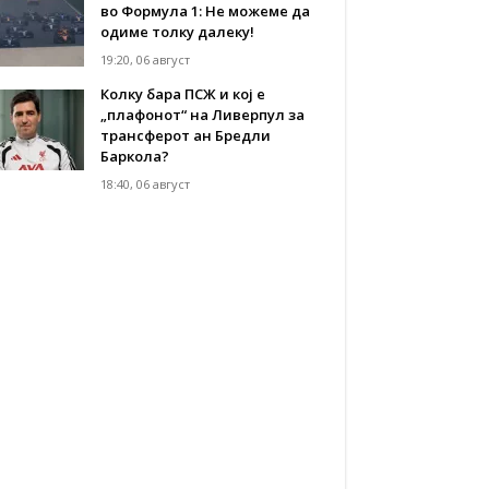
во Формула 1: Не можеме да
одиме толку далеку!
19:20, 06 август
Колку бара ПСЖ и кој е
„плафонот“ на Ливерпул за
трансферот ан Бредли
Баркола?
18:40, 06 август