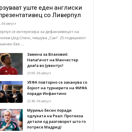
рзуваат уште еден англиски
презентативец со Ливерпул
, 06 август
ерпул се интересира за дефанзивецот на
енхем Џед Спенс, пишува „Сан“. 25-годишниот
аничен бек …
Замена за Влаховиќ:
Напаѓачот на Манчестер
доаѓа во Јувентус!
23:00, 06 август
УЕФА повторно се заканува со
бојкот на турнирите на ФИФА
поради Инфантино
22:40, 06 август
Мурињо бесен поради
одлуката на Реал: Протекоа
детали од разговорот што го
потресе Мадрид!