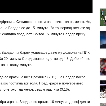
дбрани, а
Стоилов
го постигна првиот гол на мечот. Но,
л на Вардар се до 15. минута. За тој период гостите од
и солидна предност. Во таа 15. минута Вардар преку
 Вардар, па барем успеваше да не му дозволи на ПИК
Во 20. минута Сегед имаше водство од 4:9. Добро беше
 во неколку минути.
а се врати на шест разлика (7:13). За Вардар покрај
 кој постигна три гола. Пред крајот н полувремето
д почетокот на мечот, седум разлика (9:16).
ра игра на Вардар, во првите 10 минути од овој дел ги