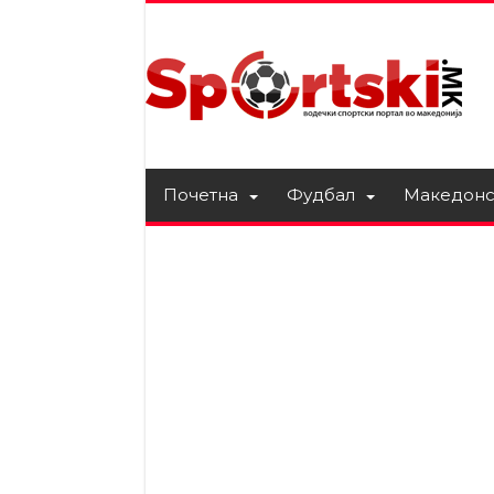
Почетна
Фудбал
Македонс