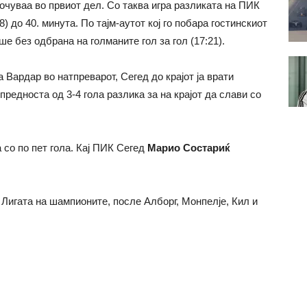
очуваа во првиот дел. Со таква игра разликата на ПИК
) до 40. минута. По тајм-аутот кој го побара гостинскиот
ше без одбрана на голманите гол за гол (17:21).
а Вардар во натпреварот, Сегед до крајот ја врати
редноста од 3-4 гола разлика за на крајот да слави со
 со по пет гола. Кај ПИК Сегед
Марио Состариќ
 Лигата на шампионите, после Алборг, Монпелје, Кил и