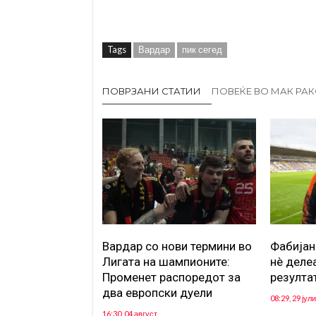
Tags
Вардар
пик сегед
ПОВРЗАНИ СТАТИИ
ПОВЕЌЕ ВО МАК РА
Вардар со нови термини во
Фабијан
Лигата на шампионите:
нè деле
Променет распоредот за
резултат
два европски дуели
08:29, 29 јули
16:30, 04 август