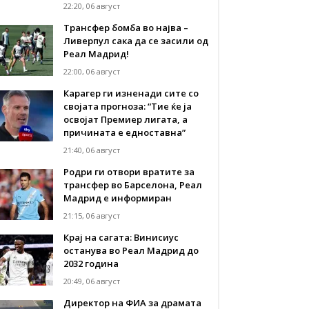
22:20, 06 август
Трансфер бомба во најва –
Ливерпул сака да се засили од
Реал Мадрид!
22:00, 06 август
Карагер ги изненади сите со
својата прогноза: “Тие ќе ја
освојат Премиер лигата, а
причината е едноставна”
21:40, 06 август
Родри ги отвори вратите за
трансфер во Барселона, Реал
Мадрид е информиран
21:15, 06 август
Крај на сагата: Винисиус
останува во Реал Мадрид до
2032 година
20:49, 06 август
Директор на ФИА за драмата