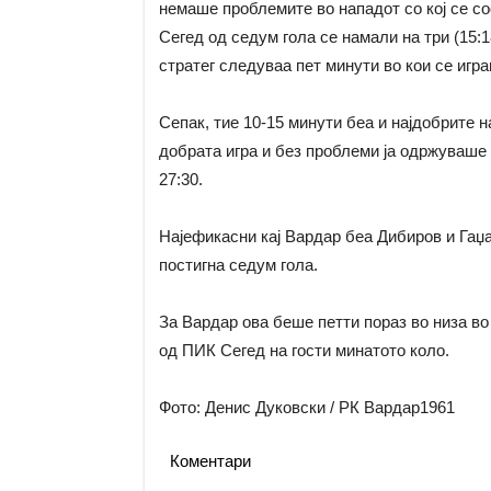
немаше проблемите во нападот со кој се со
Сегед од седум гола се намали на три (15:18
стратег следуваа пет минути во кои се игра
Сепак, тие 10-15 минути беа и најдобрите н
добрата игра и без проблеми ја одржуваше п
27:30.
Најефикасни кај Вардар беа Дибиров и Гаџа
постигна седум гола.
За Вардар ова беше петти пораз во низа во
од ПИК Сегед на гости минатото коло.
Фото: Денис Дуковски / РК Вардар1961
Коментари