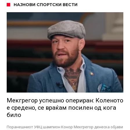
НАЈНОВИ СПОРТСКИ ВЕСТИ
Мекгрегор успешно опериран: Коленото
е средено, се враќам посилен од кога
било
Поранешниот УФЦ шампион Конор Мекгрегор денеска објави