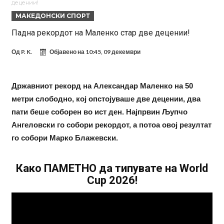
децении!
англиската Премиер лига
Играч на Барселона бесен го напушти тренингот по
МАКЕДОНСКИ СПОРТ
срцепарателните зборови на Флик
Кам-бек на терен за Мудрик по над 600 дена, но веднаш
Падна рекордот на Маленко стар две децении!
заМИнува на позајмица!?
Џејк Пол започнува голем напад на УФЦ
Од
P. K.
Објавено на
10:45, 09 декември
Прекините за хидрација станаа бизнис: ФИФА не планира да ги
укине
Француски судија обвинет за семејно насилство – му се заканува
Државниот рекорд на Александар Маленко на 50
18 месеци затвор
Ова никогаш не му се случило на Новак: Синер и Алкараз се
метри слободно, кој опстојуваше две децении, два
пати беше соборен во ист ден. Најпрвин Љупчо
повлекуваат, а Зверев веднаш се „распадна“
Реал Мадрид донесе одлука: Eндрик заминува во Премиер
Ангеловски го собори рекордот, а потоа овој резултат
лигата!
(ФОТО) Тажна вест од Аргентина: Голема загуба во семејството
го собори Марко Блажевски.
на Меси
Како ПАМЕТНО да типувате на World
Cup 2026!