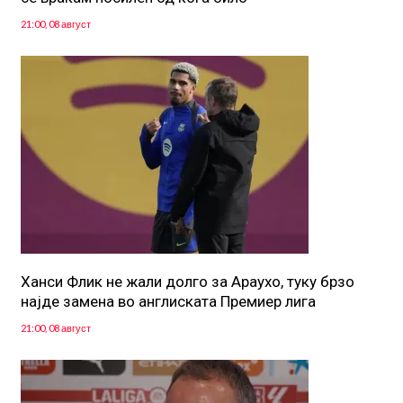
21:00, 08 август
Ханси Флик не жали долго за Араухо, туку брзо
најде замена во англиската Премиер лига
21:00, 08 август