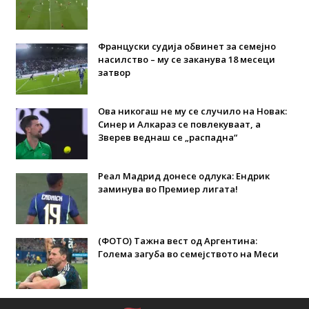
Француски судија обвинет за семејно
насилство – му се заканува 18 месеци
затвор
Ова никогаш не му се случило на Новак:
Синер и Алкараз се повлекуваат, а
Зверев веднаш се „распадна“
Реал Мадрид донесе одлука: Eндрик
заминува во Премиер лигата!
(ФОТО) Тажна вест од Аргентина:
Голема загуба во семејството на Меси