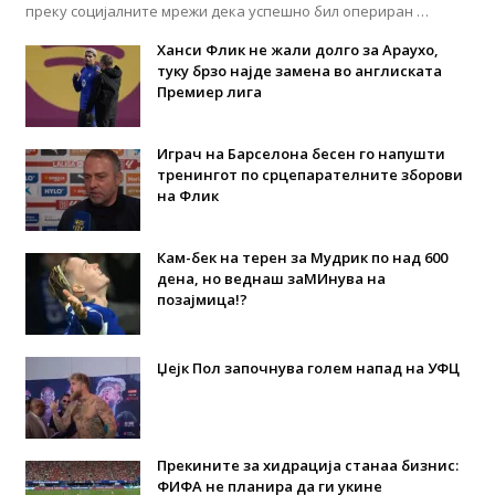
преку социјалните мрежи дека успешно бил опериран …
Ханси Флик не жали долго за Араухо,
туку брзо најде замена во англиската
Премиер лига
Играч на Барселона бесен го напушти
тренингот по срцепарателните зборови
на Флик
Кам-бек на терен за Мудрик по над 600
дена, но веднаш заМИнува на
позајмица!?
Џејк Пол започнува голем напад на УФЦ
Прекините за хидрација станаа бизнис:
ФИФА не планира да ги укине