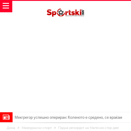
Мекгрегор успешно опериран: Коленото е средено, се враќам
посилен од кога било
Ханси Флик не жали долго за Араухо, туку брзо најде замена во
Дома
Македонски спорт
Падна рекордот на Маленко стар две