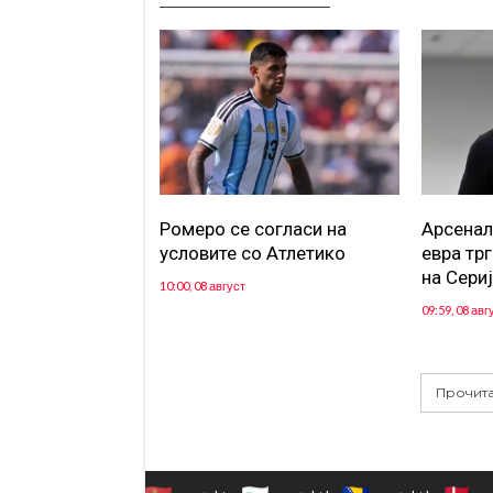
Ромеро се согласи на
Арсенал
условите со Атлетико
евра тр
на Сериј
10:00, 08 август
09:59, 08 авг
Прочита