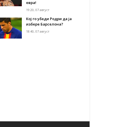
евра!
19:20, 07 август
Кој го убеди Родри да ја
избере Барселона?
18:40, 07 август