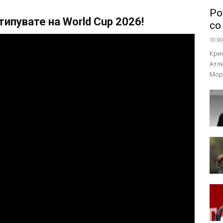
Ро
ипувате на World Cup 2026!
со
10:00
Кри
Атл
Мор