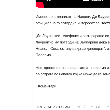
Имено, сопственикот на Наполи,
Де Лауре
официјално го потврдил интересот за
Нест
„Де Лаурентис телефонски разговараше со
Лаурентис му потврди на Зампарини дека во
Неапол. Сега, останува да се договорат“, и
Палермо.
Несторовски игра во фантастична форма и в
во потрага по напаѓач кој ќе може да го за
Коментари
ПОВРЗАНИ СТАТИИ
ПОВЕЌЕ ВО ТОП ВЕС