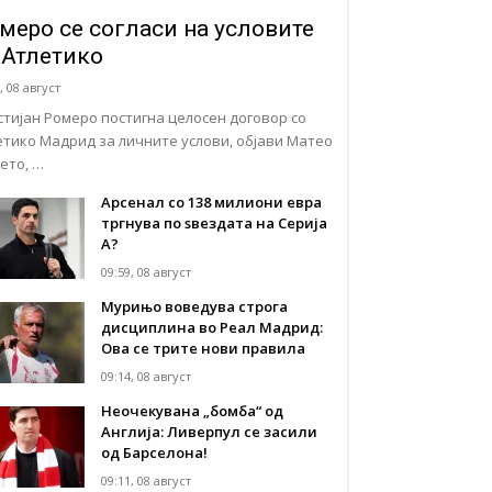
меро се согласи на условите
 Атлетико
, 08 август
стијан Ромеро постигна целосен договор со
етико Мадрид за личните услови, објави Матео
ето, …
Арсенал со 138 милиони евра
тргнува по ѕвездата на Серија
А?
09:59, 08 август
Мурињо воведува строга
дисциплина во Реал Мадрид:
Ова се трите нови правила
09:14, 08 август
Неочекувана „бомба“ од
Англија: Ливерпул се засили
од Барселона!
09:11, 08 август