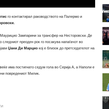
нтис
го контактирал раководството на Палермо и
оровски.
 Маурицио Зампарини за трансфер на Несторовски. Де
 следниот преоден рок го посакува напаѓачот во
зјави
Џани Ди Марцио
кој е близок до претседателот на
еќе има постигнато седум гола во Серија А, а Наполи е
мени повредениот Милик.
ТИ