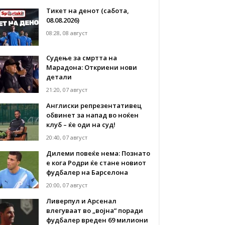
Тикет на денот (сабота,
08.08.2026)
08:28, 08 август
Судење за смртта на
Марадона: Откриени нови
детали
21:20, 07 август
Англиски репрезентативец
обвинет за напад во ноќен
клуб – ќе оди на суд!
20:40, 07 август
Дилеми повеќе нема: Познато
е кога Родри ќе стане новиот
фудбалер на Барселона
20:00, 07 август
Ливерпул и Арсенал
влегуваат во „војна“ поради
фудбалер вреден 69 милиони