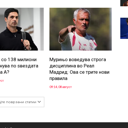
 со 138 милиони
Мурињо воведува строга
гнува по ѕвездата
дисциплина во Реал
а А?
Мадрид: Ова се трите нови
правила
уст
09:14, 08 август
јте поврзани статии