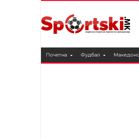
Почетна
Фудбал
Македонс