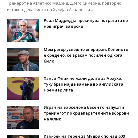
Тренерот на Атлетико Мадрид, Диего Симеоне, повторно
истакна дека смета на Хулијан Алварез, и …
Реал Мадрид ја прекинува потрагата по
нов играч за врска
Мекгрегор успешно опериран: Коленото
е средено, се враќам посилен од кога
било
Ханси Флик не жали долго за Араухо,
туку брзо најде замена во англиската
Премиер лига
Играч на Барселона бесен го напушти
тренингот по срцепарателните зборови
на Флик
Кам-бек на терен за Мудрик по над 600