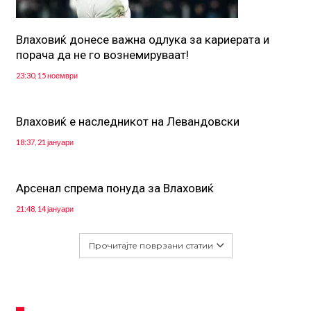
Влаховиќ донесе важна одлука за кариерата и
порача да не го вознемируваат!
23:30, 15 ноември
Влаховиќ е наследникот на Левандовски
18:37, 21 јануари
Арсенал спрема понуда за Влаховиќ
21:48, 14 јануари
Прочитајте поврзани статии