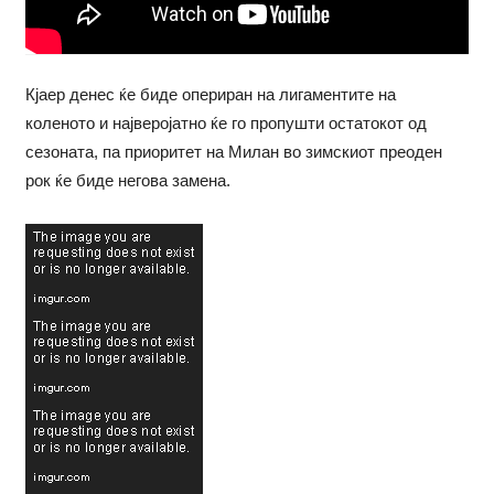
Кјаер денес ќе биде опериран на лигаментите на
коленото и најверојатно ќе го пропушти остатокот од
сезоната, па приоритет на Милан во зимскиот преоден
рок ќе биде негова замена.