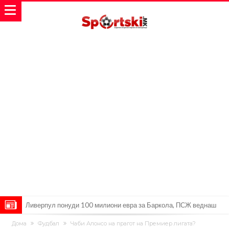
Ливерпул понуди 100 милиони евра за Баркола, ПСЖ веднаш
побара уште 50 милиони
Јувентус се насочил кон напаѓач на Манчестер Јунајтед
Дома
Фудбал
Чаби Алонсо на прагот на Премиер лигата?