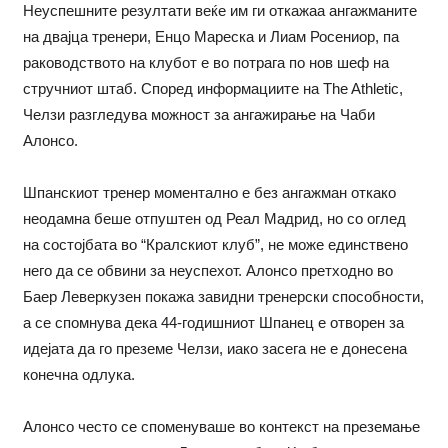
Неуспешните резултати веќе им ги откажаа ангажманите
на двајца тренери, Енцо Мареска и Лиам Росениор, па
раководството на клубот е во потрага по нов шеф на
стручниот штаб. Според информациите на The Athletic,
Челзи разгледува можност за ангажирање на Чаби
Алонсо.
Шпанскиот тренер моментално е без ангажман откако
неодамна беше отпуштен од Реал Мадрид, но со оглед
на состојбата во “Кралскиот клуб”, не може единствено
него да се обвини за неуспехот. Алонсо претходно во
Баер Леверкузен покажа завидни тренерски способности,
а се спомнува дека 44-годишниот Шпанец е отворен за
идејата да го преземе Челзи, иако засега не е донесена
конечна одлука.
Алонсо често се споменуваше во контекст на преземање