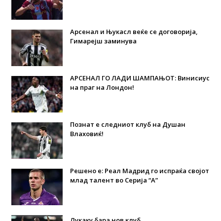
Арсенал и Њукасл веќе се договорија,
Гимарејш заминува
АРСЕНАЛ ГО ЛАДИ ШАМПАЊОТ: Винисиус
на праг на Лондон!
Познат е следниот клуб на Душан
Влаховиќ!
Решено е: Реал Мадрид го испраќа својот
млад талент во Серија “А”
Лукаку бара нов клуб