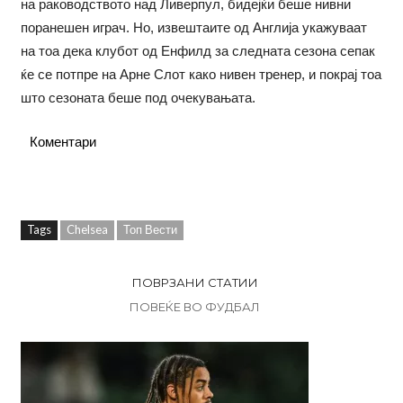
на раководството над Ливерпул, бидејќи беше нивни
поранешен играч. Но, извештаите од Англија укажуваат
на тоа дека клубот од Енфилд за следната сезона сепак
ќе се потпре на Арне Слот како нивен тренер, и покрај тоа
што сезоната беше под очекувањата.
Коментари
Tags
Chelsea
Топ Вести
ПОВРЗАНИ СТАТИИ
ПОВЕЌЕ ВО ФУДБАЛ