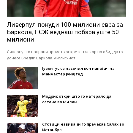
Ливерпул понуди 100 милиони евра за
Баркола, ПСЖ веднаш побара уште 50
милиони
Ливерпул го направи првиот конкретен чекор во обид да го
донесе Бредли Баркола. Англискиот …
Јувентус се насочил кон напаѓач на
Манчестер Јунајтед
Модриќ откри што го натерало да
остане во Милан
Стотици навивачи го пречекаа Салах во
Истанбул