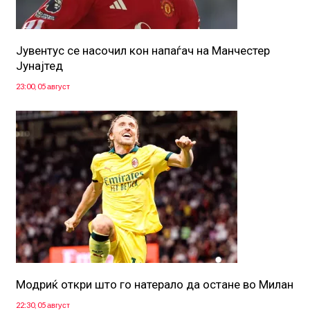
Јувентус се насочил кон напаѓач на Манчестер
Јунајтед
23:00, 05 август
Модриќ откри што го натерало да остане во Милан
22:30, 05 август