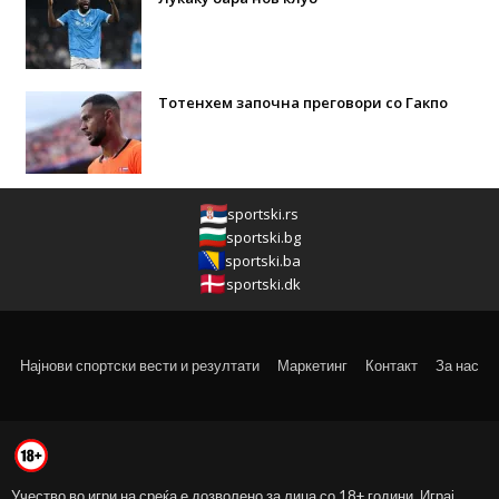
Тотенхем започна преговори со Гакпо
sportski.rs
sportski.bg
sportski.ba
sportski.dk
Најнови спортски вести и резултати
Маркетинг
Контакт
За нас
Учество во игри на среќа е дозволено за лица со 18+ години. Играј