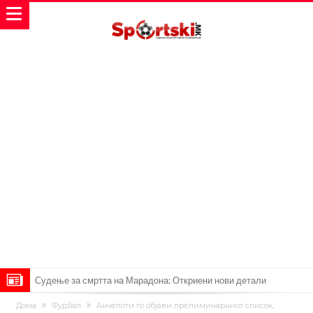
Дилеми повеќе нема: Познато е кога Родри ќе стане новиот
Дома
Фудбал
Анчелоти го објави прелиминарниот список,