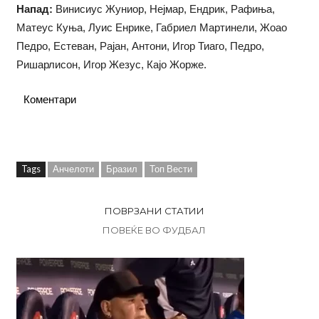
Напад:
Винисиус Жуниор, Нејмар, Ендрик, Рафиња,
Матеус Куња, Луис Енрике, Габриел Мартинели, Жоао
Педро, Естеван, Рајан, Антони, Игор Тиагo, Педро,
Ришарлисон, Игор Жезус, Кајо Жорже.
Коментари
Tags
Анчелоти
Бразил
Топ Вести
ПОВРЗАНИ СТАТИИ
ПОВЕЌЕ ВО ФУДБАЛ