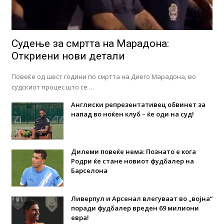
Судење за смртта на Марадона:
Откриени нови детали
Повеќе од шест години по смртта на Диего Марадона, во
судскиот процес што се …
Англиски репрезентативец обвинет за
напад во ноќен клуб – ќе оди на суд!
Дилеми повеќе нема: Познато е кога
Родри ќе стане новиот фудбалер на
Барселона
Ливерпул и Арсенал влегуваат во „војна“
поради фудбалер вреден 69 милиони
евра!