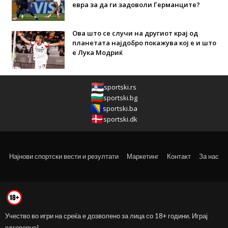
евра за да ги задоволи Германците?
Ова што се случи на другиот крај од
планетата најдобро покажува кој е и што
е Лука Модриќ
sportski.rs
sportski.bg
sportski.ba
sportski.dk
Најнови спортски вести и резултати
Маркетинг
Контакт
За нас
Учество во игри на среќа е дозволено за лица со 18+ години. Играј
одговорно!