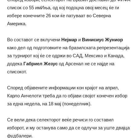
список со 55 имИња, од кој подоцна овој месец ќе ги
избере конечните 26 кои ќе патуваат во Северна
Америка.
Во составот се вклучени
Нејмар
и
Винисиус Жуниор
како дел од подготовките на бразилската репрезентација
за турнирот кој ќе се одржи во САД, Мексико и Канада,
додека
Габриел Жезус
од Арсенал не се најде на
списокот.
Според објавените информации кон крајот на април,
Карло Анчелоти треба да го објави својот конечен избор
за една недела, на 18 мај (понеделник).
Се вели дека селекторот веќе речиси го составил
изборот, и му останува само да се одлучи за уште двајца
фудбалери.