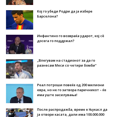
Кој го убеди Родри да ја избере
Барселона?
Инфантино го возвраќа ударот, кој сè
досега го поддржал?
„Влегувам на стадионот за да го
разнесам Меси со четири бомби“
Реал потроши повеќе од 200 милиони
евра, но не го затвора паричникот – ќе
има уште засилувања!
После распродажба, време е Њукасл да
ја отвори касата, дали има 100.000.000