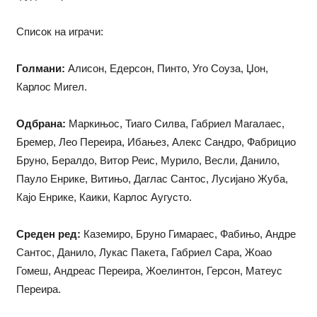
Список на играчи:
Голмани:
Алисон, Едерсон, Пинто, Уго Соуза, Џон,
Карлос Мигел.
Одбрана:
Маркињос, Тиаго Силва, Габриел Магалаес,
Бремер, Лео Переира, Ибањез, Алекс Сандро, Фабрицио
Бруно, Бералдо, Витор Реис, Мурило, Весли, Данило,
Пауло Енрике, Витињо, Даглас Сантос, Лусијано Жуба,
Кајо Енрике, Каики, Карлос Аугусто.
Среден ред:
Каземиро, Бруно Гимараес, Фабињо, Андре
Сантос, Данило, Лукас Пакета, Габриел Сара, Жоао
Гомеш, Андреас Переира, Жоелинтон, Герсон, Матеус
Переира.