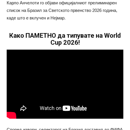
Карло Анчелоти го објави официјалниот прелиминарен
список на Бразил за Светското првенство 2026 година,
каде што е вклучен и Нејмар.
Како ПАМЕТНО да типувате на World
Cup 2026!
Според извори, селекторот на Бразил доставил до ФИФА