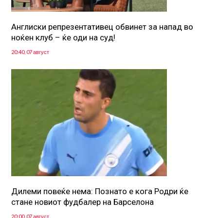
Англиски репрезентативец обвинет за напад во
ноќен клуб – ќе оди на суд!
20:40, 07 август
Дилеми повеќе нема: Познато е кога Родри ќе
стане новиот фудбалер на Барселона
20:00, 07 август