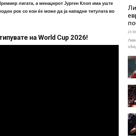
ремиер лигата, а менаџерот Јурген Клоп има уште
Ли
оден рок со кои ќе може да ја нападне титулата во
ев
по
23:30
ипувате на World Cup 2026!
Лив
оби