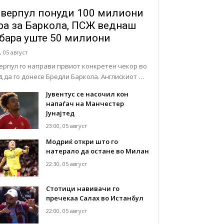
верпул понуди 100 милиони
ра за Баркола, ПСЖ веднаш
бара уште 50 милиони
, 05 август
ерпул го направи првиот конкретен чекор во
д да го донесе Бредли Баркола. Англискиот …
Јувентус се насочил кон
напаѓач на Манчестер
Јунајтед
23:00, 05 август
Модриќ откри што го
натерало да остане во Милан
22:30, 05 август
Стотици навивачи го
пречекаа Салах во Истанбул
22:00, 05 август