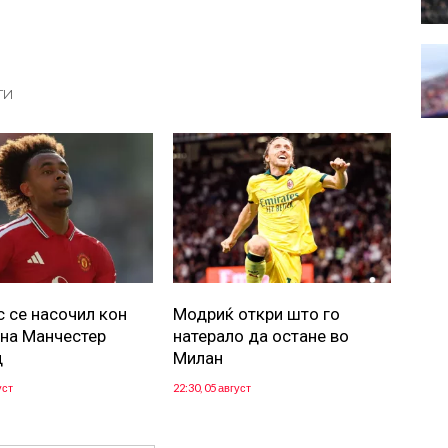
ТИ
с се насочил кон
Модриќ откри што го
 на Манчестер
натерало да остане во
д
Милан
уст
22:30, 05 август