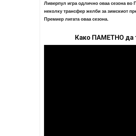
Ливерпул игра одлично оваа сезона во П
неколку трансфер желби за зимскиот пре
Премиер лигата оваа сезона.
Како ПАМЕТНО да т