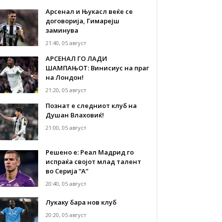
Арсенал и Њукасл веќе се
договорија, Гимарејш
заминува
21:40, 05 август
АРСЕНАЛ ГО ЛАДИ
ШАМПАЊОТ: Винисиус на праг
на Лондон!
21:20, 05 август
Познат е следниот клуб на
Душан Влаховиќ!
21:00, 05 август
Решено е: Реал Мадрид го
испраќа својот млад талент
во Серија “А”
20:40, 05 август
Лукаку бара нов клуб
20:20, 05 август