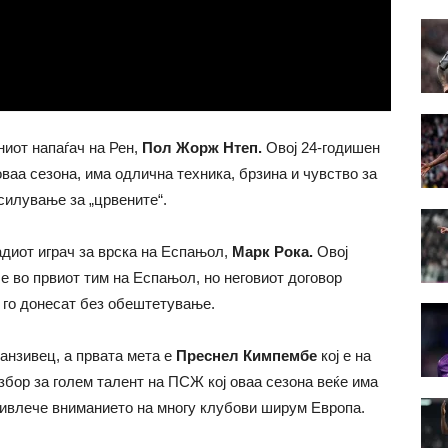
иот напаѓач на Рен,
Пол Жорж Нтеп.
Овој 24-годишен
аа сезона, има одлична техника, брзина и чувство за
силување за „црвените“.
адиот играч за врска на Еспањол,
Марк Рока.
Овој
е во првиот тим на Еспањол, но неговиот договор
а го донесат без обештетување.
анзивец, а првата мета е
Преснел Кимпембе
кој е на
збор за голем талент на ПСЖ кој оваа сезона веќе има
привлече вниманието на многу клубови ширум Европа.