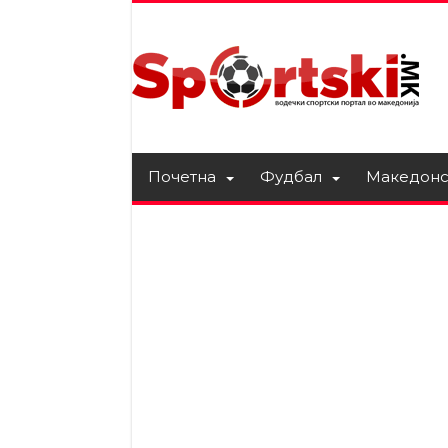
Почетна
Фудбал
Македонс