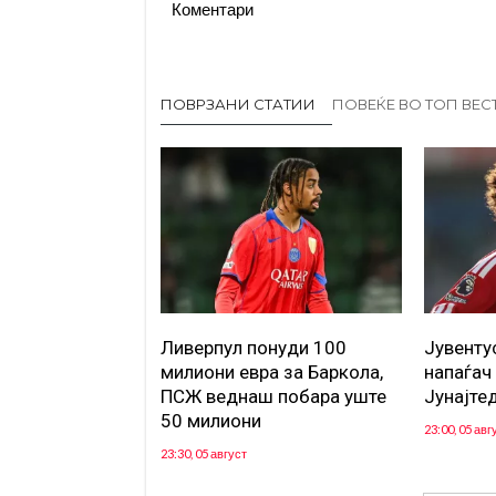
Коментари
ПОВРЗАНИ СТАТИИ
ПОВЕЌЕ ВО ТОП ВЕС
Ливерпул понуди 100
Јувенту
милиони евра за Баркола,
напаѓач
ПСЖ веднаш побара уште
Јунајте
50 милиони
23:00, 05 авг
23:30, 05 август