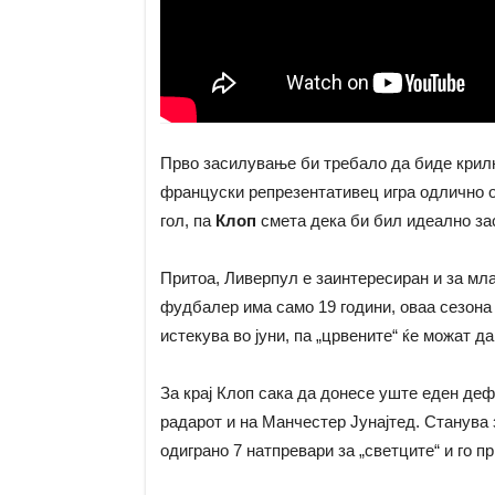
Прво засилување би требало да биде крилн
француски репрезентативец игра одлично ов
гол, па
Клоп
смета дека би бил идеално за
Притоа, Ливерпул е заинтересиран и за мл
фудбалер има само 19 години, оваа сезона 
истекува во јуни, па „црвените“ ќе можат д
За крај Клоп сака да донесе уште еден деф
радарот и на Манчестер Јунајтед. Станува 
одиграно 7 натпревари за „светците“ и го 