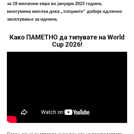
за 19 милиони евра во јануари 2023 година,
многумина мислеа дека „топџиите“ добија одлично
засилување за иднина.
Како ПАМЕТНО да типувате на World
Cup 2026!