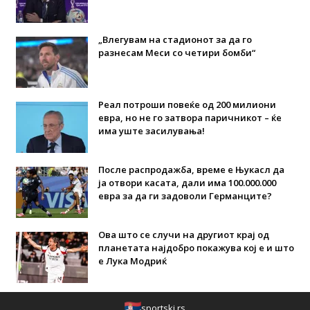
„Влегувам на стадионот за да го
разнесам Меси со четири бомби“
Реал потроши повеќе од 200 милиони
евра, но не го затвора паричникот – ќе
има уште засилувања!
После распродажба, време е Њукасл да
ја отвори касата, дали има 100.000.000
евра за да ги задоволи Германците?
Ова што се случи на другиот крај од
планетата најдобро покажува кој е и што
е Лука Модриќ
sportski.rs