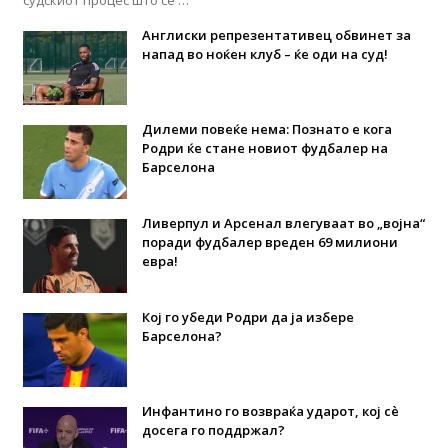
судскиот процес што се …
Англиски репрезентативец обвинет за
напад во ноќен клуб – ќе оди на суд!
Дилеми повеќе нема: Познато е кога
Родри ќе стане новиот фудбалер на
Барселона
Ливерпул и Арсенал влегуваат во „војна“
поради фудбалер вреден 69 милиони
евра!
Кој го убеди Родри да ја избере
Барселона?
Инфантино го возвраќа ударот, кој сè
досега го поддржал?