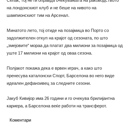
Сепак, тој не ги оправда очекувањата на раководството
на лондонскиот клуб и не беше на нивото на
шампионскиот тим на Арсенал.
Минатото лето, тој отиде на позајмица во Порто со
задолжителен откуп на крајот од сезоната, по што
„змејовите“ мораа да платат два милиони за позајмица од
уште 17 милиони на крајот од оваа сезона.
Полјакот покажа дека е врвен играч, а како што
пренесува каталонски Спорт, Барселона во него виде
идеален дефанзивец за следните сезони.
Јакуб Кивијор има 26 години и го очекува брилијантна
кариера, а Барселона веќе работи на трансферот.
Коментари