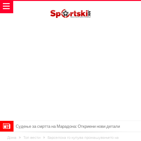
Судење за смртта на Марадона: Откриени нови детали
Англиски репрезентативец обвинет за напад во ноќен клуб – ќе
Дома
Топ вести
Барселона го купува промашувањето на