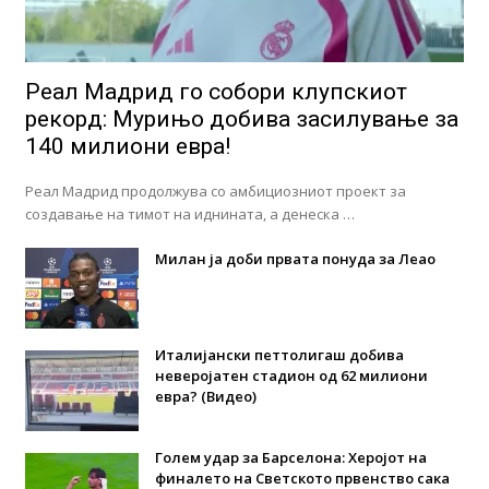
Реал Мадрид го собори клупскиот
рекорд: Мурињо добива засилување за
140 милиони евра!
Реал Мадрид продолжува со амбициозниот проект за
создавање на тимот на иднината, а денеска …
Милан ја доби првата понуда за Леао
Италијански петтолигаш добива
неверојатен стадион од 62 милиони
евра? (Видео)
Голем удар за Барселона: Херојот на
финалето на Светското првенство сака