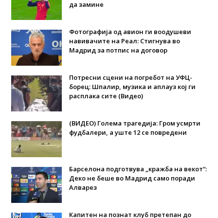
да замине
Фотографија од авион ги воодушеви
навивачите на Реал: Стигнува во
Мадрид за потпис на договор
Потресни сцени на погребот на УФЦ-
борец: Шпалир, музика и аплауз кој ги
расплака сите (Видео)
(ВИДЕО) Голема трагедија: Гром усмрти
фудбалери, а уште 12 се повредени
Барселона подготвува „кражба на векот“:
Деко не беше во Мадрид само поради
Алварез
Капитен на познат клуб претепан до