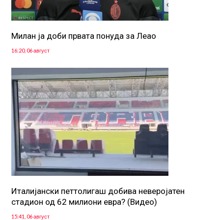
Милан ја доби првата понуда за Леао
16:20, 06 август
Италијански петтолигаш добива неверојатен
стадион од 62 милиони евра? (Видео)
15:41, 06 август