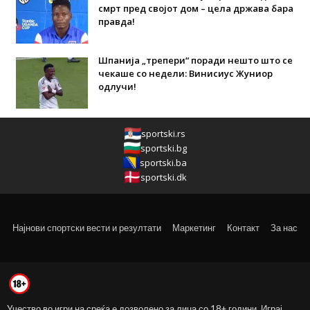
смрт пред својот дом – цела држава бара
правда!
Шпанија „трепери“ поради нешто што се
чекаше со недели: Винисиус Жуниор
одлучи!
sportski.rs
sportski.bg
sportski.ba
sportski.dk
Најнови спортски вести и резултати
Маркетинг
Контакт
За нас
Учество во игри на среќа е дозволено за лица со 18+ години. Играј