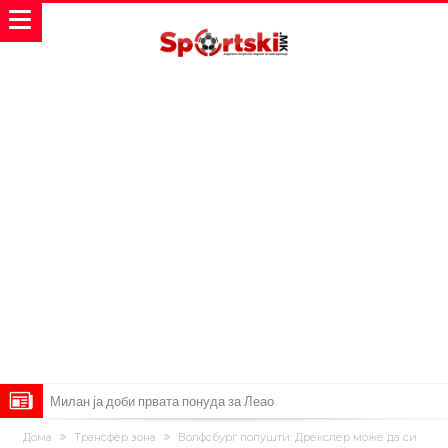
Милан ја доби првата понуда за Леао
Италијански петтолигаш добива неверојатен стадион од 62
Дома
Трансфер зона
Волфсбург попушти: Дрекслер може да си