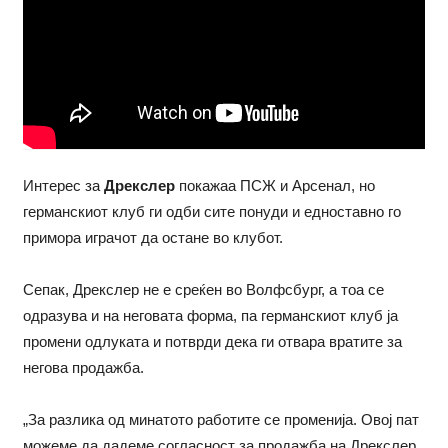
Интерес за
Дрекслер
покажаа ПСЖ и Арсенал, но
германскиот клуб ги одби сите понуди и едноставно го
примора играчот да остане во клубот.
Сепак, Дрекслер не е среќен во Волфсбург, а тоа се
одразува и на неговата форма, па германскиот клуб ја
промени одлуката и потврди дека ги отвара вратите за
негова продажба.
„За разлика од минатото работите се променија. Овој пат
можеме да дадеме согласност за продажба на Дрекслер