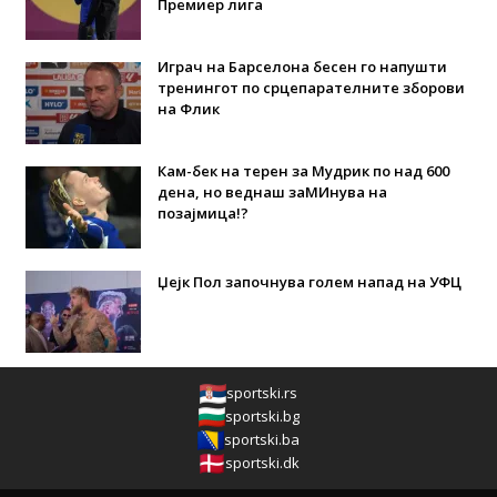
Премиер лига
Играч на Барселона бесен го напушти
тренингот по срцепарателните зборови
на Флик
Кам-бек на терен за Мудрик по над 600
дена, но веднаш заМИнува на
позајмица!?
Џејк Пол започнува голем напад на УФЦ
sportski.rs
sportski.bg
sportski.ba
sportski.dk