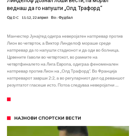
Линделоф дознал лоши вести, па морал
веднаш да го напушти „Олд Трафорд“
Од
D C
11:12, 22 април
Во :
Фудбал
Манчестер Јунајтед одигра неверојатен натпревар против
Лион во четврток, а Виктор Линделоф мораше среде
натпревар да го напушти стадионот и да оди во болница.
Црвените ѓаволи во четвртокот, во рамките на
четвртфиналето на Лига Европа, одиграа феноменален
натпревар против Лион на „Олд Трафорд“. Во Франција
натпреварот заврши 2:2, а во регуларниот дел од реваншот
резултатот гласеше исто. Потоа следуваа неверојатни …
НАЈНОВИ СПОРТСКИ ВЕСТИ