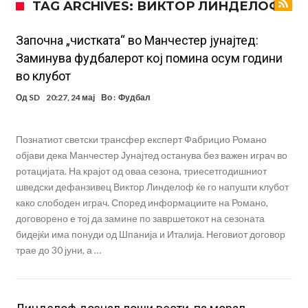
TAG ARCHIVES: ВИКТОР ЛИНДЕЛОФ
Само во Турција: Салах доби милиони, а потоа градоначалникот
го остави без зборови
Зборови кои сите ги чекаа, Симеоне го спореди Алварез со
Започна „чистката“ во Манчестер јунајтед:
Заминува фудбалерот кој помина осум години
Гризман
Реал Мадрид ја прекинува потрагата по нов играч за врска
во клубот
Мекгрегор успешно опериран: Коленото е средено, се враќам
Од
SD
20:27, 24 мај
Во :
Фудбал
посилен од кога било
Ханси Флик не жали долго за Араухо, туку брзо најде замена во
англиската Премиер лига
Играч на Барселона бесен го напушти тренингот по
Познатиот светски трансфер експерт Фабрицио Романо
објави дека Манчестер Јунајтед останува без важен играч во
срцепарателните зборови на Флик
Кам-бек на терен за Мудрик по над 600 дена, но веднаш
ротацијата. На крајот од оваа сезона, триесетгодишниот
заМИнува на позајмица!?
Џејк Пол започнува голем напад на УФЦ
шведски дефанзивец Виктор Линделоф ќе го напушти клубот
како слободен играч. Според информациите на Романо,
договорено е тој да замине по завршетокот на сезоната
бидејќи има понуди од Шпанија и Италија. Неговиот договор
трае до 30 јуни, а …