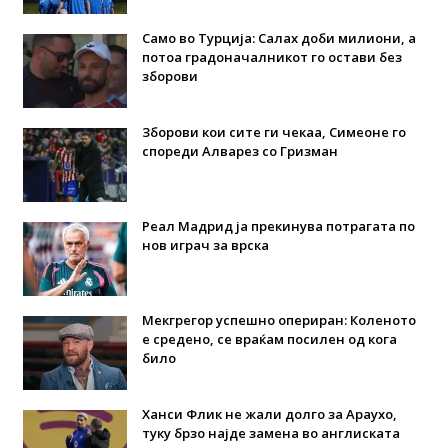
Само во Турција: Салах доби милиони, а
потоа градоначалникот го остави без
зборови
Зборови кои сите ги чекаа, Симеоне го
спореди Алварез со Гризман
Реал Мадрид ја прекинува потрагата по
нов играч за врска
Мекгрегор успешно опериран: Коленото
е средено, се враќам посилен од кога
било
Ханси Флик не жали долго за Араухо,
туку брзо најде замена во англиската