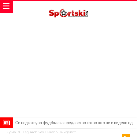
Се подготвува фудбалска предавство какво што не е видено од
Дома
Tag Archives: Виктор Линделоф
2010 година?
Тикет на денот (недела, 09.08.2026)