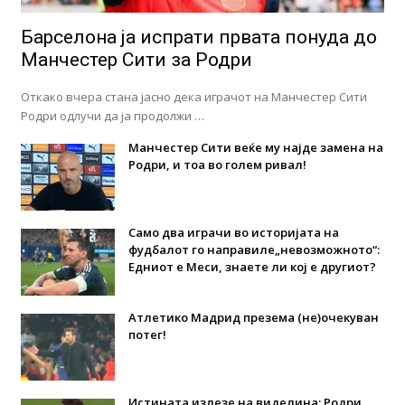
Барселона ја испрати првата понуда до
Манчестер Сити за Родри
Откако вчера стана јасно дека играчот на Манчестер Сити
Родри одлучи да ја продолжи …
Манчестер Сити веќе му најде замена на
Родри, и тоа во голем ривал!
Само два играчи во историјата на
фудбалот го направиле„невозможното“:
Едниот е Меси, знаете ли кој е другиот?
Атлетико Мадрид презема (не)очекуван
потег!
Истината излезе на виделина: Родри