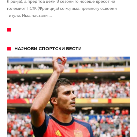
(Грција), а пред тоа цели 8 сезони го носеше дресот на
големиот ПСЖ (Франција) со кој има премногу освоени
титули. Има настапи …
НАЈНОВИ СПОРТСКИ ВЕСТИ