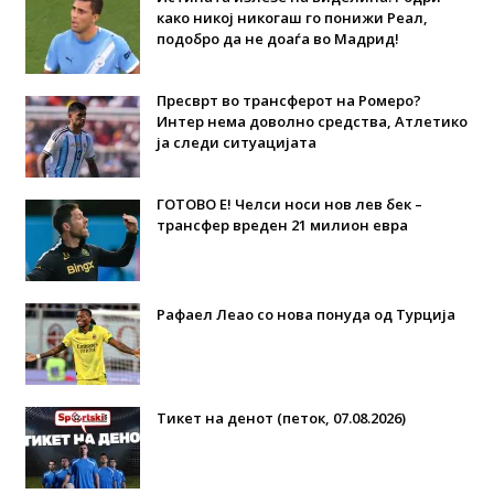
како никој никогаш го понижи Реал,
подобро да не доаѓа во Мадрид!
Пресврт во трансферот на Ромеро?
Интер нема доволно средства, Атлетико
ја следи ситуацијата
ГОТОВО Е! Челси носи нов лев бек –
трансфер вреден 21 милион евра
Рафаел Леао со нова понуда од Турција
Тикет на денот (петок, 07.08.2026)