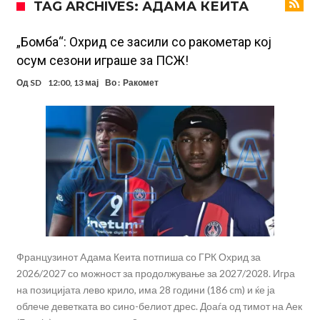
TAG ARCHIVES: АДАМА КЕИТА
ривал!
Само два играчи во историјата на фудбалот го
направиле„невозможното“: Едниот е Меси, знаете ли кој е
Атлетико Мадрид презема (не)очекуван потег!
„Бомба“: Охрид се засили со ракометар кој
осум сезони играше за ПСЖ!
другиот?
Истината излезе на виделина: Родри како никој никогаш го понижи
Од
SD
12:00, 13 мај
Во :
Ракомет
Реал, подобро да не доаѓа во Мадрид!
Пресврт во трансферот на Ромеро? Интер нема доволно
средства, Атлетико ја следи ситуацијата
ГОТОВО Е! Челси носи нов лев бек – трансфер вреден 21 милион
евра
Рафаел Леао со нова понуда од Турција
Тикет на денот (петок, 07.08.2026)
Фиренца во транс од Мастантоно
Французинот Aдама Кеита потпиша со ГРК Охрид за
2026/2027 со можност за продолжување за 2027/2028. Игра
на позицијата лево крило, има 28 години (186 cm) и ќе ја
облече деветката во сино-белиот дрес. Доаѓа од тимот на Аек