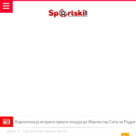
Барселона ја испрати првата понуда до Манчестер Сити за Родри
Дома
Tag Archives: Адама Кеита
Манчестер Сити веќе му најде замена на Родри, и тоа во голем