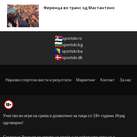
Фиренца во транс од Мастантоно
sportski.rs
sportski.bg
sportski.ba
sportski.dk
Најнови спортски вести и резултати
Маркетинг
Контакт
За нас
Учество во игри на среќа е дозволено за лица со 18+ години. Играј
одговорно!
Согласно Законот за игрите на среќа и за забавните игри не е