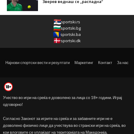
Зверев веднаш се „распадна“
sportski.rs
sportski.bg
sportski.ba
sportski.dk
Најнови спортски вести и резултати
Маркетинг
Контакт
За нас
Учество во игри на среќа е дозволено за лица со 18+ години. Играј
одговорно!
Согласно Законот за игрите на среќа и за забавните игри не е
дозволено физичко лице да учествува во странски игри на среќа, во
кои влоговите се уплаќаат на територијата на Македонија.