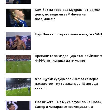
Кам-бек на терен за Мудрик по над 600
дена, но веднаш заМИнува на
позајмица!?
Џејк Пол започнува голем напад на УФЦ
Прекините за хидрација станаа бизнис:
ФИФА не планира да ги укине
Француски судија обвинет за семејно
насилство – му се заканува 18 месеци
затвор
Ова никогаш не му се случило на Новак:
Синер и Алкараз се повлекуваат, а