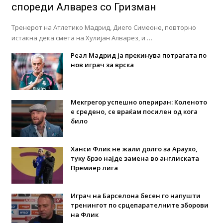
спореди Алварез со Гризман
Тренерот на Атлетико Мадрид, Диего Симеоне, повторно
истакна дека смета на Хулијан Алварез, и …
Реал Мадрид ја прекинува потрагата по
нов играч за врска
Мекгрегор успешно опериран: Коленото
е средено, се враќам посилен од кога
било
Ханси Флик не жали долго за Араухо,
туку брзо најде замена во англиската
Премиер лига
Играч на Барселона бесен го напушти
тренингот по срцепарателните зборови
на Флик