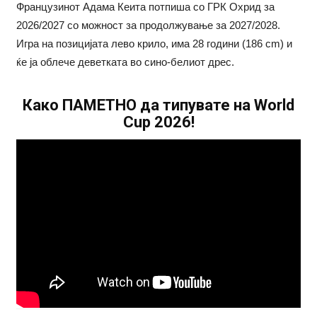
Французинот Aдама Кеита потпиша со ГРК Охрид за
2026/2027 со можност за продолжување за 2027/2028.
Игра на позицијата лево крило, има 28 години (186 cm) и
ќе ја облече деветката во сино-белиот дрес.
Како ПАМЕТНО да типувате на World
Cup 2026!