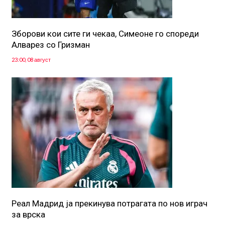
Зборови кои сите ги чекаа, Симеоне го спореди
Алварез со Гризман
23:00, 08 август
Реал Мадрид ја прекинува потрагата по нов играч
за врска