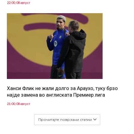
22:00, 08 август
Ханси Флик не жали долго за Араухо, туку брзо
најде замена во англиската Премиер лига
21:00, 08 август
Прочитајте поврзани статии