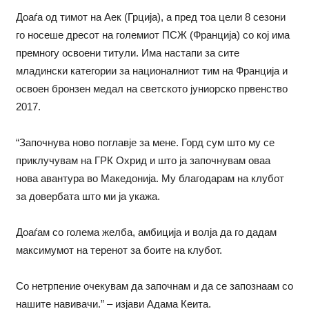
Доаѓа од тимот на Аек (Грција), а пред тоа цели 8 сезони
го носеше дресот на големиот ПСЖ (Франција) со кој има
премногу освоени титули. Има настапи за сите
младински категории за националниот тим на Франција и
освоен бронзен медал на светското јуниорско првенство
2017.
“Започнува ново поглавје за мене. Горд сум што му се
приклучувам на ГРК Охрид и што ја започнувам оваа
нова авантура во Македонија. Му благодарам на клубот
за довербата што ми ја укажа.
Доаѓам со голема желба, амбиција и волја да го дадам
максимумот на теренот за боите на клубот.
Со нетрпение очекувам да започнам и да се запознаам со
нашите навивачи.” – изјави Адама Кеита.