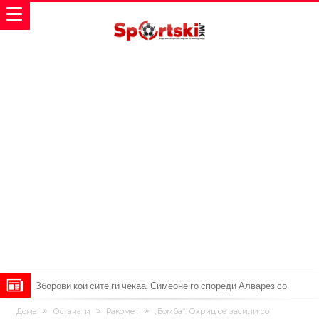
Зборови кои сите ги чекаа, Симеоне го спореди Алварез со
Гризман
Реал Мадрид ја прекинува потрагата по нов играч за врска
Дома
Останати
Ракомет
„Бомба“: Охрид се засили со