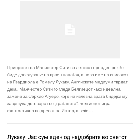
Приоритет на Манчестер Сити во летниот преоден рок ќе
биде доведување на врвен напаѓач, а ново име на списокот
на Гвардиола е Ромелу Лукаку. Англиските медиуми тврдат
дека , Манчестер Сити го гледа Белгиецот како идеална
замена за Серхио Агуеро, кој е на излезна врата бидејќи му
завршува договорот со „граѓаните“. Белгиецот игра
фантастично во дресот на Интер, а веќе …
Лукаку: Јас сум еден од најдобрите во светот