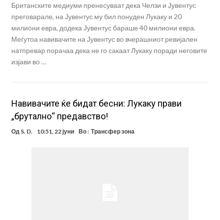
Британските медиуми пренесуваат дека Челзи и Јувентус
преговарале, на Јувентус му бил понуден Лукаку и 20
милиони евра, додека Јувентус бараше 40 милиони евра.
Меѓутоа навивачите на Јувентус во вчерашниот ревијален
натпревар порачаа дека не го сакаат Лукаку поради неговите
изјави во …
Навивачите ќе бидат бесни: Лукаку прави
„брутално“ предавство!
Од
S. D.
10:51, 22 јуни
Во :
Трансфер зона