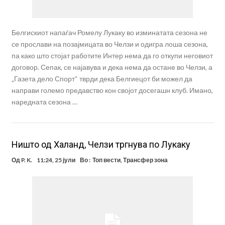
Белгискиот напаѓач Ромелу Лукаку во изминатата сезона не
се прослави на позајмицата во Челзи и одигра лоша сезона,
па како што стојат работите Интер нема да го откупи неговиот
договор. Сепак, се најавува и дека нема да остане во Челзи, а
„Газета дело Спорт“ тврди дека Белгиецот би можел да
направи големо предавство кон својот досегашн клуб. Имано,
наредната сезона …
Ништо од Халанд, Челзи тргнува по Лукаку
Од
P. K.
11:24, 25 јули
Во :
Топ вести
,
Трансфер зона