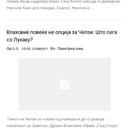
Лукаку беше најдобар играч. Сега Конте сака да го доведе во
Наполи. Како што пишува „Газета“, Наполи е …
Влаховиќ повеќе не опција за Челзи: Што сега
со Лукаку?
Од
S. D.
13:01, 10 август
Во :
Трансфер зона
Tимот на Челзи се откажа од намерата да го доведе
напаѓачот на Јувентус, Душан Влаховиќ, објави „Скај Спорт“.