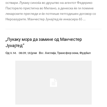
оствари. Лукаку синоќа во друштво на агентот Федерико
Пасторело пристигна во Милано, а денеска ќе ги помине
лекарските прегледи и ќе потпише петгодишен договор со
Нероаѕурите. Манчестер Јунајтед ќе инкасира 65 …
„Лукаку мора да замине од Манчестер
Јунајтед“
Од
V. M.
08:09, 18 јуни
Во :
Англија
,
Трансфер зона
,
Фудбал