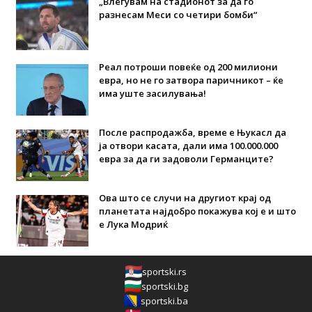
„Влегувам на стадионот за да го
разнесам Меси со четири бомби“
Реал потроши повеќе од 200 милиони
евра, но не го затвора паричникот – ќе
има уште засилувања!
После распродажба, време е Њукасл да
ја отвори касата, дали има 100.000.000
евра за да ги задоволи Германците?
Ова што се случи на другиот крај од
планетата најдобро покажува кој е и што
е Лука Модриќ
sportski.rs
sportski.bg
sportski.ba