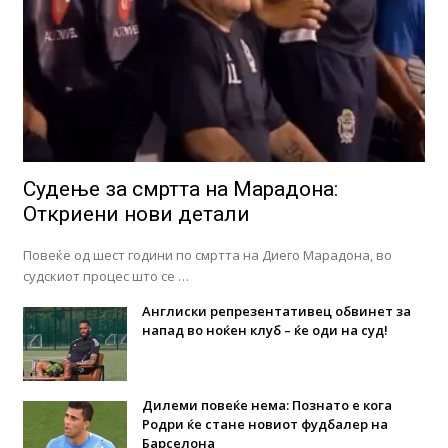
Судење за смртта на Марадона:
Откриени нови детали
Повеќе од шест години по смртта на Диего Марадона, во
судскиот процес што се …
Англиски репрезентативец обвинет за
напад во ноќен клуб – ќе оди на суд!
Дилеми повеќе нема: Познато е кога
Родри ќе стане новиот фудбалер на
Барселона