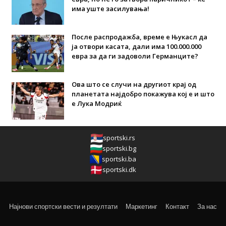
има уште засилувања!
После распродажба, време е Њукасл да
ја отвори касата, дали има 100.000.000
евра за да ги задоволи Германците?
Ова што се случи на другиот крај од
планетата најдобро покажува кој е и што
е Лука Модриќ
sportski.rs
sportski.bg
sportski.ba
sportski.dk
Најнови спортски вести и резултати
Маркетинг
Контакт
За нас