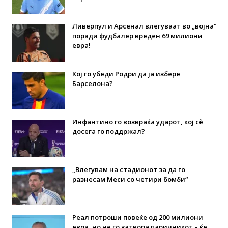
Ливерпул и Арсенал влегуваат во „војна“
поради фудбалер вреден 69 милиони
евра!
Кој го убеди Родри да ја избере
Барселона?
Инфантино го возвраќа ударот, кој сè
досега го поддржал?
„Влегувам на стадионот за да го
разнесам Меси со четири бомби“
Реал потроши повеќе од 200 милиони
евра, но не го затвора паричникот – ќе