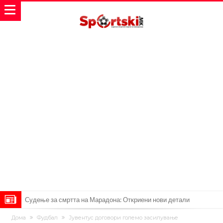
Судење за смртта на Марадона: Откриени нови детали
Англиски репрезентативец обвинет за напад во ноќен клуб – ќе
Дома
Фудбал
Јувентус договори големо засилување