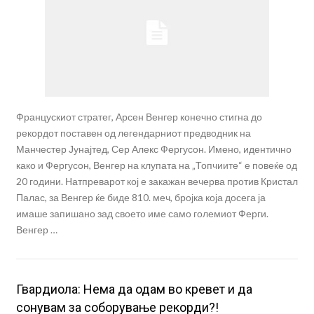
Францускиот стратег, Арсен Венгер конечно стигна до
рекордот поставен од легендарниот предводник на
Манчестер Јунајтед, Сер Алекс Фергусон. Имено, идентично
како и Фергусон, Венгер на клупата на „Топчиите“ е повеќе од
20 години. Натпреварот кој е закажан вечерва против Кристал
Палас, за Венгер ќе биде 810. меч, бројка која досега ја
имаше запишано зад своето име само големиот Ферги.
Венгер …
Гвардиола: Нема да одам во кревет и да
сонувам за соборување рекорди?!