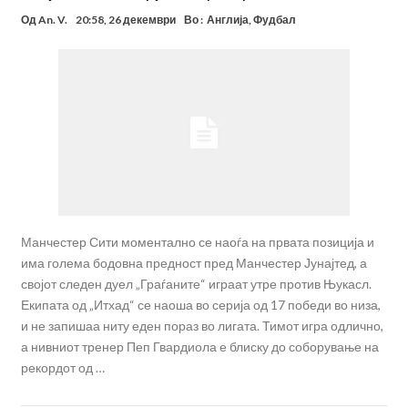
Од
An. V.
20:58, 26 декември
Во :
Англија
,
Фудбал
Манчестер Сити моментално се наоѓа на првата позиција и
има голема бодовна предност пред Манчестер Јунајтед, а
својот следен дуел „Граѓаните“ играат утре против Њукасл.
Екипата од „Итхад“ се наоша во серија од 17 победи во низа,
и не запишаа ниту еден пораз во лигата. Тимот игра одлично,
а нивниот тренер Пеп Гвардиола е блиску до соборување на
рекордот од …