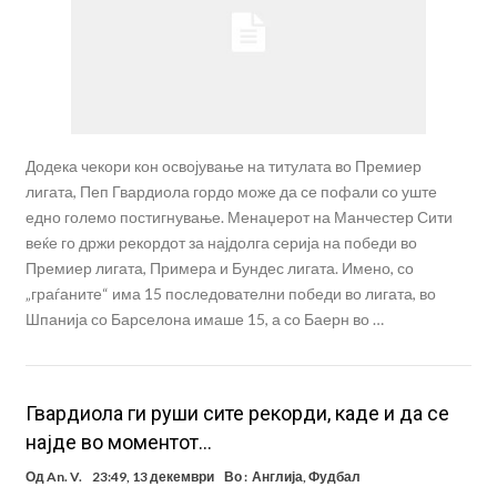
Додека чекори кон освојување на титулата во Премиер
лигата, Пеп Гвардиола гордо може да се пофали со уште
едно големо постигнување. Менаџерот на Манчестер Сити
веќе го држи рекордот за најдолга серија на победи во
Премиер лигата, Примера и Бундес лигата. Имено, со
„граѓаните“ има 15 последователни победи во лигата, во
Шпанија со Барселона имаше 15, а со Баерн во …
Гвардиола ги руши сите рекорди, каде и да се
најде во моментот…
Од
An. V.
23:49, 13 декември
Во :
Англија
,
Фудбал