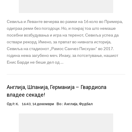
Севиља и Леванте вечерва во рамки на 16 коло во Примера,
одиграа реми без погодоци. Но, и покрај тоа што немаше
посебни возбудувања и игра на теренот, Севиља успеа да
оствари рекорд. Имено, за првпат во нивната историја,
Севиља на стадионот „Рамос Санчез Писхуан“ во 2017.
година нема загубено меч. Инаку, за потсетување, нашиот
Енис Барди не беше дел од …
Англија, Шпанија, Германија – Гвардиола
владее секаде!
Од
P. K.
16:43, 14 декември
Во :
Англија
,
Фудбал