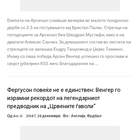
Екипата на Арсенал славеше вечерва во малото лондонско
дерби со 2:3 на гостувањето кај Кристал Палас. Стрелци на
погодоциите за Арсенал беа Шкодран Мустафи, како и на
двапати Алексис Санчез. За домашниот состав во листата на
стрелците се запишаа Ендру Танунзенд и Џејмс Томкинс.
Инаку со оваа победа Арсен Венгер успешно го прослави и
својот јубилјеен 810. меч, благодарение на …
Фергусон повеќе не е единствен: Венгер го
израмни рекордот на легендарниот
предводник на „Црвените ѓаволи“
Од
An. V.
20:47, 28 декември
Во :
Англија
,
Фудбал