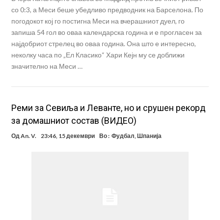
со 0:3, а Меси беше убедливо предводник на Барселона. По
погодокот кој го постигна Меси на вчерашниот дуел, го
запиша 54 гол во оваа календарска година и е прогласен за
најдобриот стрелец во оваа година. Она што е интересно,
неколку часа по „Ел Класико“ Хари Кејн му се доближи
значително на Меси …
Реми за Севиља и Леванте, но и срушен рекорд
за домашниот состав (ВИДЕО)
Од
An. V.
23:46, 15 декември
Во :
Фудбал
,
Шпанија