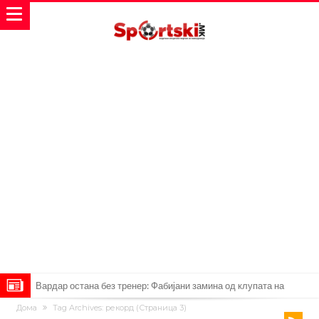
Мурињо: Несреќникот ни дојде неподготвен во Мадрид
Дома
Tag Archives: рекорд
(Страница 3)
Тетоважата на Габриел стана предмет на потсмев: Навивачите го