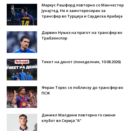
Маркус Рашфорд повторно со Манчестер
Јунајтед. Не е заинтересиран за
трансфер во Турција и Саудиска Арабија
Дарвин Нуњез на прагот на трансфер во
Трабзонспор
Тикет на денот (понеделник, 10.08.2026)
Феран Торес се поблиску до трансфер во
ПСЖ
Даниел Малдини повторно го смени
клубот во Серија “А”