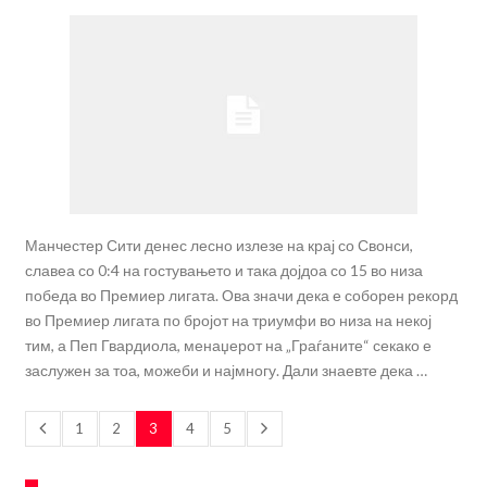
Манчестер Сити денес лесно излезе на крај со Свонси,
славеа со 0:4 на гостувањето и така дојдоа со 15 во низа
победа во Премиер лигата. Ова значи дека е соборен рекорд
во Премиер лигата по бројот на триумфи во низа на некој
тим, а Пеп Гвардиола, менаџерот на „Граѓаните“ секако е
заслужен за тоа, можеби и најмногу. Дали знаевте дека …
1
2
3
4
5