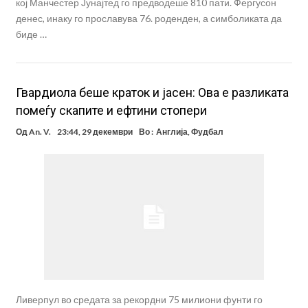
кој Манчестер Јунајтед го предводеше 810 пати. Фергусон
денес, инаку го прославува 76. роденден, а симболиката да
биде …
Гвардиола беше краток и јасен: Ова е разликата
помеѓу скапите и ефтини стопери
Од
An. V.
23:44, 29 декември
Во :
Англија
,
Фудбал
Ливерпул во средата за рекордни 75 милиони фунти го