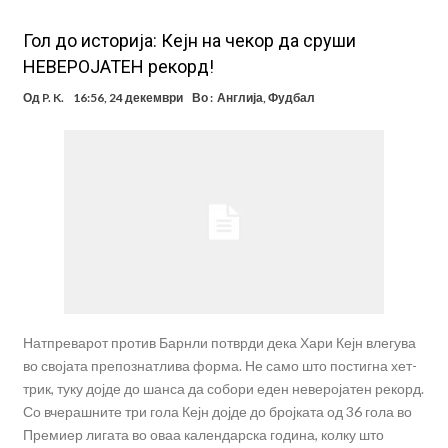
Гол до историја: Кејн на чекор да сруши
НЕВЕРОЈАТЕН рекорд!
Од
P. K.
16:56, 24 декември
Во :
Англија
,
Фудбал
Натпреварот против Барнли потврди дека Хари Кејн влегува
во својата препознатлива форма. Не само што постигна хет-
трик, туку дојде до шанса да собори еден неверојатен рекорд.
Со вчерашните три гола Кејн дојде до бројката од 36 гола во
Премиер лигата во оваа календарска година, колку што