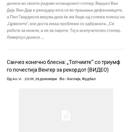
донесе во своите редови холандскиот стопер, Вирџил Ван
Дајк. Ван Дајк е рекордер кога се во прашање дефанзивците,
а Пеп Гвардиола верува дека ќе им биде од голема помош на
„Црвените“, кои доста имаа проблеми со одбраната. „Се
работи за момче, а не за парите. Тој е исклучителен стопер,
Ливерпул донесе …
Санчез конечно блесна: „Топчиите“ со триумф
го почестија Венгер за рекордот (ВИДЕО)
Од
An. V.
23:09, 28 декември
Во :
Англија
,
Фудбал