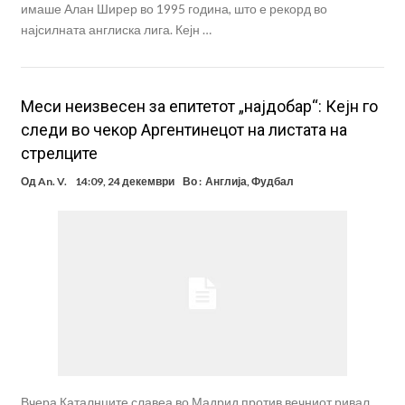
имаше Алан Ширер во 1995 година, што е рекорд во
најсилната англиска лига. Кејн …
Меси неизвесен за епитетот „најдобар“: Кејн го
следи во чекор Аргентинецот на листата на
стрелците
Од
An. V.
14:09, 24 декември
Во :
Англија
,
Фудбал
Вчера Каталнците славеа во Мадрид против вечниот ривал