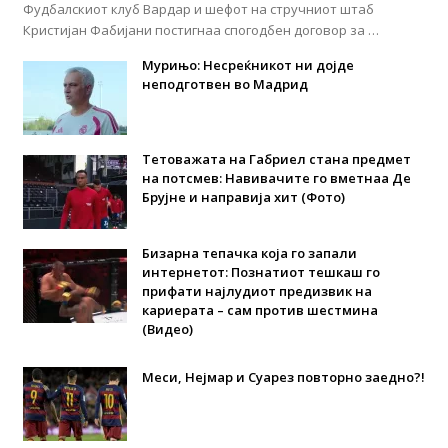
Фудбалскиот клуб Вардар и шефот на стручниот штаб
Кристијан Фабијани постигнаа спогодбен договор за …
Мурињо: Несреќникот ни дојде
неподготвен во Мадрид
Тетоважата на Габриел стана предмет
на потсмев: Навивачите го вметнаа Де
Брујне и направија хит (Фото)
Бизарна тепачка која го запали
интернетот: Познатиот тешкаш го
прифати најлудиот предизвик на
кариерата – сам против шестмина
(Видео)
Меси, Нејмар и Суарез повторно заедно?!