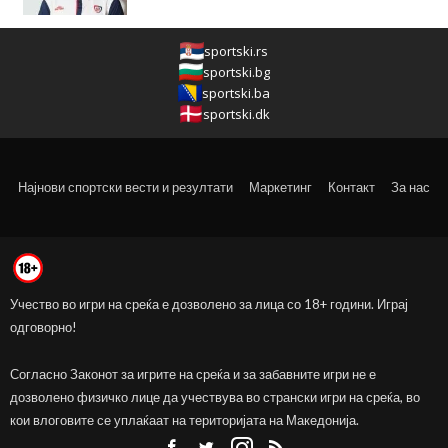
sportski.rs
sportski.bg
sportski.ba
sportski.dk
Најнови спортски вести и резултати
Маркетинг
Контакт
За нас
Учество во игри на среќа е дозволено за лица со 18+ години. Играј
одговорно!
Согласно Законот за игрите на среќа и за забавните игри не е
дозволено физичко лице да учествува во странски игри на среќа, во
кои влоговите се уплаќаат на територијата на Македонија.