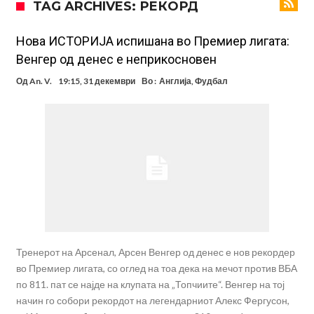
TAG ARCHIVES: РЕКОРД
вметнаа Де Брујне и направија хит (Фото)
Бизарна тепачка која го запали интернетот: Познатиот тешкаш го
прифати најлудиот предизвик на кариерата – сам против
Меси, Нејмар и Суарез повторно заедно?!
Нова ИСТОРИЈА испишана во Премиер лигата:
Венгер од денес е неприкосновен
шестмина (Видео)
Маркус Рашфорд повторно со Манчестер Јунајтед. Не е
Од
An. V.
19:15, 31 декември
Во :
Англија
,
Фудбал
заинтересиран за трансфер во Турција и Саудиска Арабија
Дарвин Нуњез на прагот на трансфер во Трабзонспор
Тикет на денот (понеделник, 10.08.2026)
Феран Торес се поблиску до трансфер во ПСЖ
Даниел Малдини повторно го смени клубот во Серија “А”
Тренерот на Арсенал, Арсен Венгер од денес е нов рекордер
во Премиер лигата, со оглед на тоа дека на мечот против ВБА
по 811. пат се најде на клупата на „Топчиите“. Венгер на тој
начин го собори рекордот на легендарниот Алекс Фергусон,