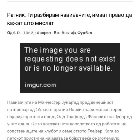
Рагник: Ги разбирам навивачите, имаат право да
кажат што мислат
Од
S. D.
13:12, 16 април
Во :
Англија
,
Фудбал
Навивачите на Манчестер Јунајтед пред денешниот
натпревар од 16 часот против Норвич на домашен терен
најавија протести пред „Олд Трафорд“. Фановите на Јунајтед
уште еднаш ќе го покажат незадоволството од работата на
сопствениците на клубот и семејството Глејзер. Кога во
петокот пристигна најавата за бојкот веќе се зголемило