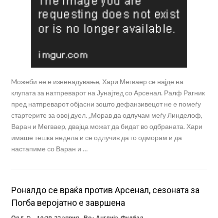
Mожеби не е изненадување, Хари Мегваер се најде на
клупата за натпреварот на Јунајтед со Арсенал. Ралф Рагник
пред натпреварот објасни зошто дефанзивецот не е помеѓу
стартерите за овој дуел. „Морав да одлучам меѓу Линделоф,
Варан и Мегваер, двајца можат да бидат во одбраната. Хари
имаше тешка недела и се одлучив да го одморам и да
настапиме со Варан и …
Роналдо се враќа против Арсенал, сезоната за
Погба веројатно е завршена
Од
S. D.
14:29, 22 април
Во :
Англија
,
Фудбал