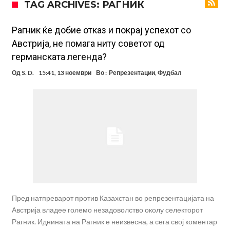
TAG ARCHIVES: РАГНИК
укине
Француски судија обвинет за семејно насилство – му се заканува
18 месеци затвор
Ова никогаш не му се случило на Новак: Синер и Алкараз се
Рагник ќе добие отказ и покрај успехот со
Австрија, не помага ниту советот од
повлекуваат, а Зверев веднаш се „распадна“
Реал Мадрид донесе одлука: Eндрик заминува во Премиер
германската легенда?
лигата!
(ФОТО) Тажна вест од Аргентина: Голема загуба во семејството
Од
S. D.
15:41, 13 ноември
Во :
Репрезентации
,
Фудбал
на Меси
Мурињо воведува строга дисциплина во Реал Мадрид: Ова се
трите нови правила за успех
Целосна војна: Барса го растура најважниот летен трансфер на
Атлетико?!
Инфантино имал љубовница: Испливаа скандалозни
информации, добивала пари од УЕФА
Пред натпреварот против Казахстан во репрезентацијата на
Австрија владее големо незадоволство околу селекторот
Рагник. Иднината на Рагник е неизвесна, а сега свој коментар