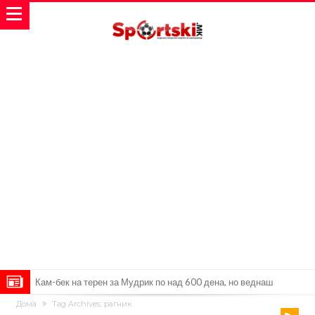
Џејк Пол започнува голем напад на УФЦ
Дома
Tag Archives: рагник
Прекините за хидрација станаа бизнис: ФИФА не планира да ги