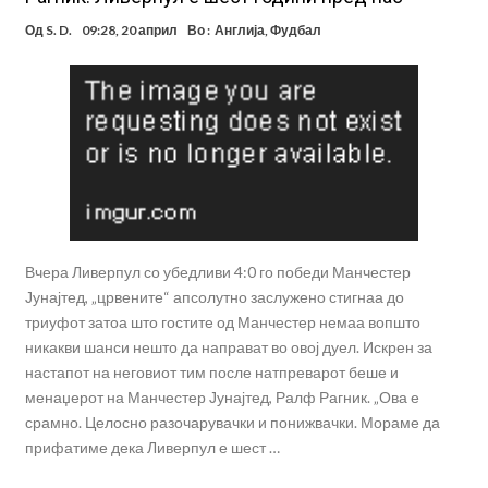
Од
S. D.
09:28, 20 април
Во :
Англија
,
Фудбал
Вчера Ливерпул со убедливи 4:0 го победи Манчестер
Јунајтед, „црвените“ апсолутно заслужено стигнаа до
триуфот затоа што гостите од Манчестер немаа вопшто
никакви шанси нешто да направат во овој дуел. Искрен за
настапот на неговиот тим после натпреварот беше и
менаџерот на Манчестер Јунајтед, Ралф Рагник. „Ова е
срамно. Целосно разочарувачки и понижвачки. Мораме да
прифатиме дека Ливерпул е шест …