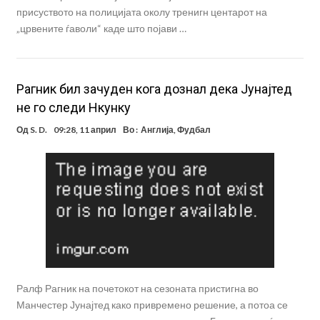
присуството на полицијата околу тренигн центарот на
„црвените ѓаволи“ каде што појави …
Рагник бил зачуден кога дознал дека Јунајтед
не го следи Нкунку
Од
S. D.
09:28, 11 април
Во :
Англија
,
Фудбал
Ралф Рагник на почетокот на сезоната пристигна во
Манчестер Јунајтед како привремено решение, а потоа се