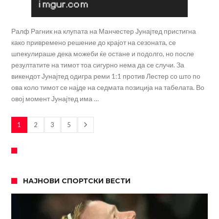
Ралф Рагник на клупата на Манчестер Јунајтед пристигна
како привремено решение до крајот на сезоната, се
шпекулираше дека можеби ќе остане и подолго, но после
резултатите на тимот тоа сигурно нема да се случи. За
викендот Јунајтед одигра реми 1:1 против Лестер со што по
ова коло тимот се најде на седмата позиција на табелата. Во
овој момент Јунајтед има …
1
2
3
5
НАЈНОВИ СПОРТСКИ ВЕСТИ