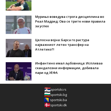
Мурињо воведува строга дисциплина во
Реал Мадрид: Ова се трите нови правила
за успех
Целосна војна: Барса го растура
најважниот летен трансфер на
Атлетико?!
Инфантино имал љубовница: Испливаа
скандалозни информации, добивала
пари од УЕФА
sportski.rs
sportski.bg
sportski.ba
sportski.dk