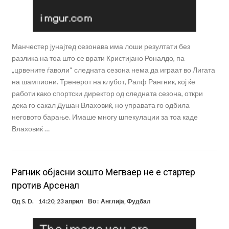
Манчестер јунајтед сезонава има лоши резултати без
разлика на тоа што се врати Кристијано Роналдо, па
„црвените ѓаволи“ следната сезона нема да играат во Лигата
на шампиони. Тренерот на клубот, Ралф Рангник, кој ќе
работи како спортски директор од следната сезона, откри
дека го сакал Душан Влаховиќ, но управата го одбила
неговото барање. Имаше многу шпекулации за тоа каде
Влаховиќ …
Рагник објасни зошто Мегваер не е стартер
против Арсенал
Од
S. D.
14:20, 23 април
Во :
Англија
,
Фудбал