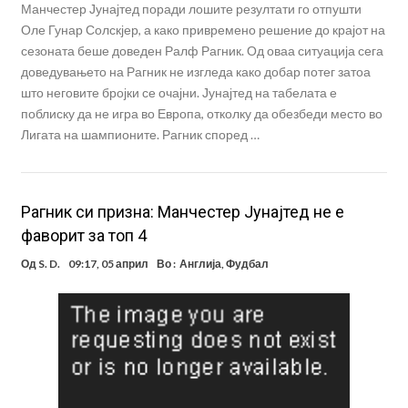
Манчестер Јунајтед поради лошите резултати го отпушти
Оле Гунар Солскјер, а како привремено решение до крајот на
сезоната беше доведен Ралф Рагник. Од оваа ситуација сега
доведувањето на Рагник не изгледа како добар потег затоа
што неговите бројки се очајни. Јунајтед на табелата е
поблиску да не игра во Европа, отколку да обезбеди место во
Лигата на шампионите. Рагник според …
Рагник си призна: Манчестер Јунајтед не е
фаворит за топ 4
Од
S. D.
09:17, 05 април
Во :
Англија
,
Фудбал