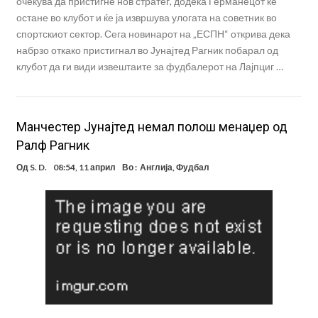
очекува да пристигне нов стратег, додека Германецот ќе
остане во клубот и ќе ја извршува улогата на советник во
спортскиот сектор. Сега новинарот на „ЕСПН“ открива дека
набрзо откако пристигнал во Јунајтед Рагник побарал од
клубот да ги види извештаите за фудбалерот на Лајпциг …
Манчестер Јунајтед немал полош менаџер од
Ралф Рагник
Од
S. D.
08:54, 11 април
Во :
Англија
,
Фудбал