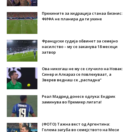
Прекините за хидрација станаа бизнис:
ФИФА не планира да ги укине
Француски судија обвинет за семејно
насилство – му се заканува 18 месеци
затвор
Ова никогаш не му се случило на Новак:
Синер и Алкараз се повлекуваат, а
Зверев веднаш се „распадна“
Реал Мадрид донесе одлука: Eндрик
заминува во Премиер лигата!
(ФОТО) Тажна вест од Аргентина:
Голема загуба во семејството на Меси