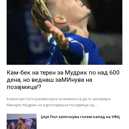
Кам-бек на терен за Мудрик по над 600
дена, но веднаш заМИнува на
позајмица!?
Ковентри Сити размислува за можноста да го ангажира
Михајло Мудрик на едногодишна позајмица од …
Џејк Пол започнува голем напад на УФЦ