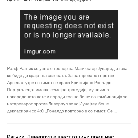
Ралф Рагник се уште е тренер на Манчестер Јунајтед и така
ќе биде до крајот на сезоната. За натпреварот против
Арсенал утре во тимот се враќа Кристијано Роналдо.
Португалецот имаше семејна трагедија, му почина
новороденото дете и поради тоа не беше во комбинација за
натпреварот против Ливерпул во кој Јунајтед беше
декласиран со 4:0. „Роналдо повторно е со тимот. Се …
Рагник: Ливерпул е шест години пред нас