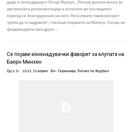
даде и легендарниот Лотар Матеус. „Рагник донесе многу за
австриската репрезентација и успесите во последниот
период се благодарение на него. Кога имате таков експрет
треба да го задржите“, гласеше пораката на Матеус. Сепак, во
федерацијата има други …
Се појави изненадувачки фаворит за клупата на
Баерн Минхен
Од
S. D.
10:31, 23 април
Во :
Германија
,
Топ вести
,
Фудбал