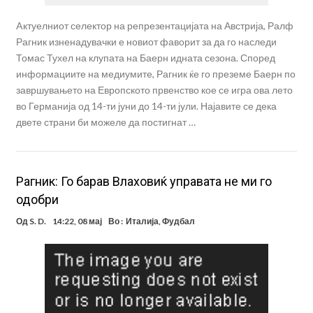
Aктуелниот селектор на репрезентацијата на Австрија, Ралф
Рагник изненадувачки е новиот фаворит за да го наследи
Томас Тухел на клупата на Баерн идната сезона. Според
информациите на медиумите, Рагник ќе го преземе Баерн по
завршувањето на Европското првенство кое се игра ова лето
во Германија од 14-ти јуни до 14-ти јули. Најавите се дека
двете страни би можеле да постигнат …
Рагник: Го барав Влаховиќ управата не ми го
одобри
Од
S. D.
14:22, 08 мај
Во :
Италија
,
Фудбал