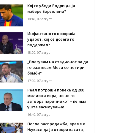
Кој го убеди Родри да ја
избере Барселона?
18:40, 07 август
Инфантино го возвраќа
ударот, кој сè досега го
поддржал?
18:00, 07 август
„Влегувам на стадионот за да
го разнесам Меси со четири
бомби“
17:20, 07 август
Реал потроши повеќе од 200
милиони евра, но не го
затвора паричникот – ќе има
уште засилувања!
16:40, 07 август
После распродажба, време е
Њукасл да ја отвори касата,