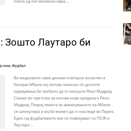
плата од пет милиони евра …
: Зошто Лаутаро би
р зона
,
Фудбал
Во медиумите овие денови повторно актуелен е
Килијан Мбапе кој летово конечно по долгите
најавувања би требало да го напушти Реал Мадрид.
Секако во прв план за негова нова средина е Реал
Мадрид. Покрај темата за заминувањето на Мбапе
се шпекулира и кој би можел да го наследи во Париз.
Едно од фудбалерите кои се поврзуваат со ПСЖ е
Лаутаро …