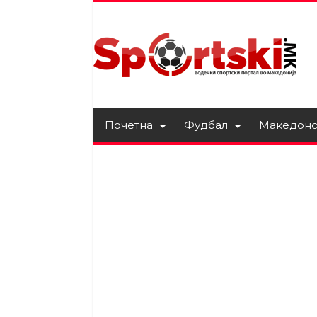
Почетна
Фудбал
Македонс