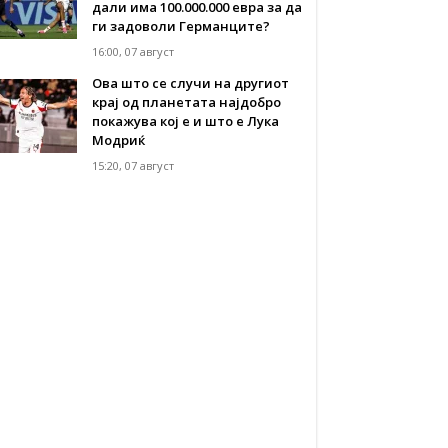
дали има 100.000.000 евра за да
ги задоволи Германците?
16:00, 07 август
Ова што се случи на другиот
крај од планетата најдобро
покажува кој е и што е Лука
Модриќ
15:20, 07 август