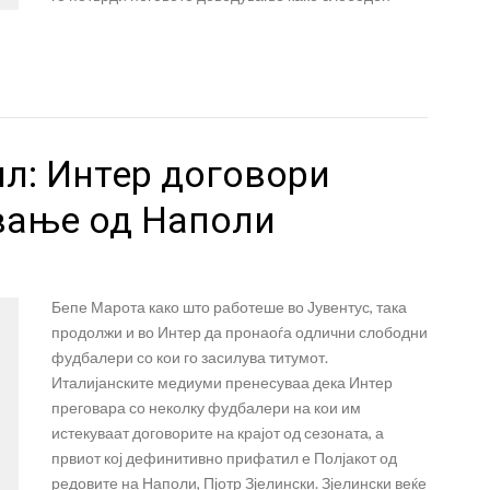
ил: Интер договори
вање од Наполи
Бепе Марота како што работеше во Јувентус, така
продолжи и во Интер да пронаоѓа одлични слободни
фудбалери со кои го засилува титумот.
Италијанските медиуми пренесуваа дека Интер
преговара со неколку фудбалери на кои им
истекуваат договорите на крајот од сезоната, а
првиот кој дефинитивно прифатил е Полјакот од
редовите на Наполи, Пјотр Зјелински. Зјелински веќе