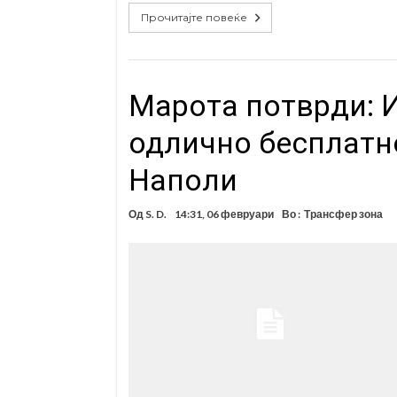
Прочитајте повеќе
Maрота потврди: 
одлично бесплатн
Наполи
Од
S. D.
14:31, 06 февруари
Во :
Трансфер зона