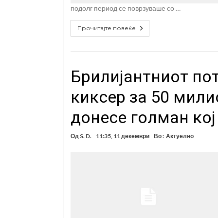
подолг период се поврзуваше со …
Прочитајте повеќе
Брилијантниот пот
киксер за 50 мили
донесе голман кој
Од
S. D.
11:35, 11 декември
Во :
Актуелно