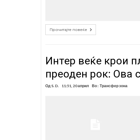
Прочитајте повеќе
Интер веќе крои п
преоден рок: Ова
Од
S. D.
11:51, 20 април
Во :
Трансфер зона