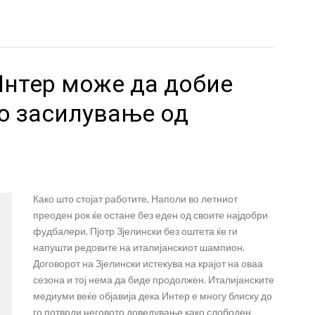
Интер може да добие
о засилување од
Како што стојат работите, Наполи во летниот
преоден рок ќе остане без еден од своите најдобри
фудбалери, Пјотр Зјелински без оштета ќе ги
напушти редовите на италијанскиот шампион.
Договорот на Зјелински истекува на крајот на оваа
сезона и тој нема да биде продолжен. Италијанските
медиуми веќе објавија дека Интер е многу блиску до
го потврди неговото доведување како слободен