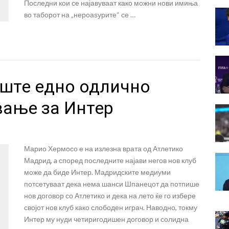
Последни кои се најавуваат како можни нови имиња
во таборот на „нероаѕурите“ се …
уште едно одлично
вање за Интер
Марио Хермосо е на излезна врата од Атлетико
Мадрид, a според последните најави негов нов клуб
може да биде Интер. Мадридските медиуми
потсетуваат дека нема шанси Шпанецот да потпише
нов договор со Атлетико и дека на лето ќе го избере
својот нов клуб како слободен играч. Наводно, токму
Интер му нуди четиригодишен договор и солидна