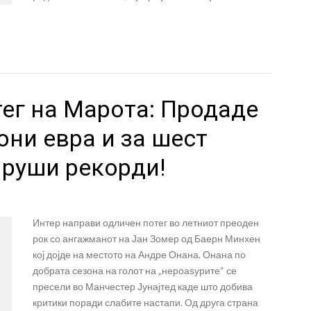
ег на Марота: Продаде
они евра и за шест
 руши рекорди!
Интер направи одличен потег во летниот преоден
рок со ангажманот на Јан Зомер од Баерн Минхен
кој дојде на местото на Андре Онана. Онана по
добрата сезона на голот на „нероаѕурите“ се
пресели во Манчестер Јунајтед каде што добива
критики поради слабите настапи. Од друга страна