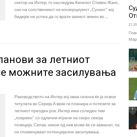
сектор на Интер, го наследува Кинезот Стивен Жанг,
Су
син на сопственикот на конзорциумот „Сунинг“ кој
От
бидејќи не успеа да го врати заемот земен во …
21:20
Пов
Мар
ланови за летниот
 се можните засилувања
Раководството на Интер кој оваа сезона ќе ја освои
титулата во Серија А веќе ги планира и потезите за
летниот преоден рок. Интер има солиден тим
„покриен“ со одлични играчи на скоро секоја
позиција. Сепак, некои од нив може ќе си заминат, па
се споменуваат потенцијални засилувања.