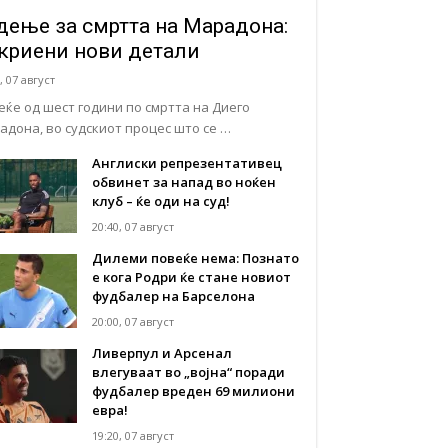
дење за смртта на Марадона:
криени нови детали
, 07 август
еќе од шест години по смртта на Диего
адона, во судскиот процес што се …
Англиски репрезентативец
обвинет за напад во ноќен
клуб – ќе оди на суд!
20:40, 07 август
Дилеми повеќе нема: Познато
е кога Родри ќе стане новиот
фудбалер на Барселона
20:00, 07 август
Ливерпул и Арсенал
влегуваат во „војна“ поради
фудбалер вреден 69 милиони
евра!
19:20, 07 август