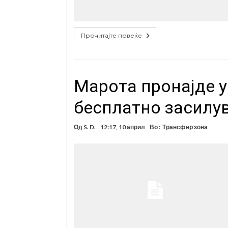
Прочитајте повеќе
Марота пронајде 
бесплатно засилу
Од
S. D.
12:17, 10 април
Во :
Трансфер зона