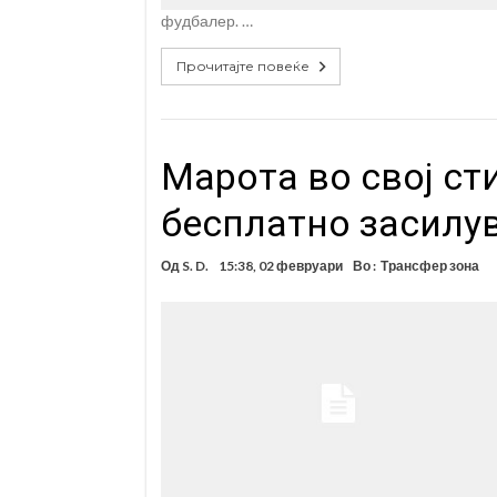
фудбалер. …
Прочитајте повеќе
Maрота во свој ст
бесплатно засилу
Од
S. D.
15:38, 02 февруари
Во :
Трансфер зона