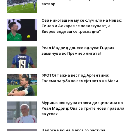
затвор
Ова никогаш не му се случило на Новак:
Синер и Алкараз се повлекуваат, а
Зверев веднаш се „распадна“
Реал Мадрид донесе одлука: Eндрик
заминува во Премиер лигата!
(ФОТО) Тажна вест од Аргентина:
Голема загуба во семејството на Меси
Мурињо воведува строга дисциплина во
Реал Мадрид: Ова се трите нови правила
за успех
Целосна војна: Барса го растура