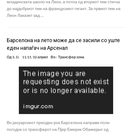
младинската школо на Лион, а потоа од вториот тим стигна
до најдобриот тим на францускиот гигант. За првиот тим на
Лион Лаказет зад …
Барселона на лето може да се засили со уште
еден напаѓач на Арсенал
Од
S. D.
11:15, 02 април
Во :
Трансфер зона
Во јануарскиот преоден рок Барселона направи полн
погодок со трансферот на Пјер Емерик Обамејанг од