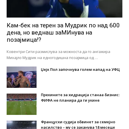
Кам-бек на терен за Мудрик по над 600
дена, но веднаш заМИнува на
позајмица!?
Ковентри Сити размислува за можноста да го ангажира
Михајло Мудрик на едногодишна позајмица од …
Џејк Пол започнува голем напад на УФЦ
Прекините за хидрација станаа бизнис:
ФИФА не планира да ги укине
Француски судија обвинет за семејно
насилство – му се заканува 18 месеци