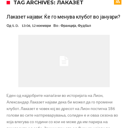
TAG ARCHIVES: ЛАКАЗЕТ
укине
Француски судија обвинет за семејно насилство – му се заканува
18 месеци затвор
Ова никогаш не му се случило на Новак: Синер и Алкараз се
Лаказет најави: Ќе го менува клубот во јануари?
повлекуваат, а Зверев веднаш се „распадна“
Реал Мадрид донесе одлука: Eндрик заминува во Премиер
Од
S. D.
13:06, 12 ноември
Во :
Франција
,
Фудбал
лигата!
(ФОТО) Тажна вест од Аргентина: Голема загуба во семејството
на Меси
Мурињо воведува строга дисциплина во Реал Мадрид: Ова се
трите нови правила за успех
Целосна војна: Барса го растура најважниот летен трансфер на
Атлетико?!
Инфантино имал љубовница: Испливаа скандалозни
информации, добивала пари од УЕФА
Eден од најдобрите напаѓачи во историјата на Лион,
Александар Лаказет најави дека би можел да го промени
клубот. Лаказет е човек кој во дресот на Лион постигна 186
голови во сите натпреварувања, солиден е и оваа сезона во
која влегува со години со кои не може да им парира на