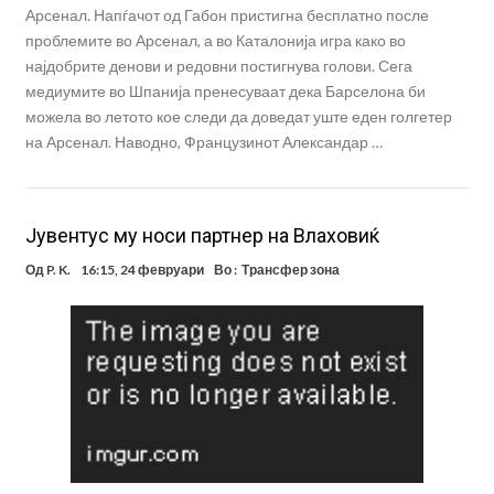
Арсенал. Напѓачот од Габон пристигна бесплатно после
проблемите во Арсенал, а во Каталонија игра како во
најдобрите денови и редовни постигнува голови. Сега
медиумите во Шпанија пренесуваат дека Барселона би
можела во летото кое следи да доведат уште еден голгетер
на Арсенал. Наводно, Французинот Александар …
Јувентус му носи партнер на Влаховиќ
Од
P. K.
16:15, 24 февруари
Во :
Трансфер зона