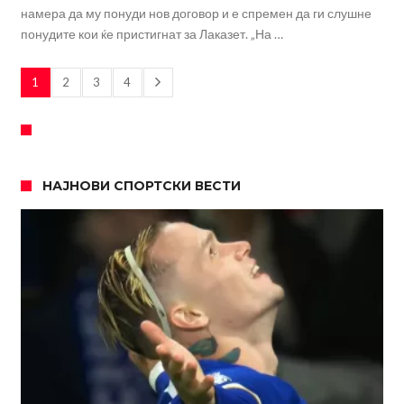
намера да му понуди нов договор и е спремен да ги слушне
понудите кои ќе пристигнат за Лаказет. „На …
1
2
3
4
НАЈНОВИ СПОРТСКИ ВЕСТИ