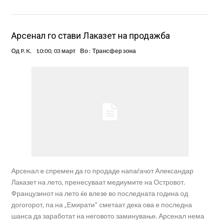
Арсенал го стави Лаказет на продажба
Од
P. K.
10:00, 03 март
Во :
Трансфер зона
Арсенал е спремен да го продаде напаѓачот Александар
Лаказет на лето, пренесуваат медиумите на Островот.
Французинот на лето ќе влезе во последната година од
догогорот, па на „Емирати“ сметаат дека ова е последна
шанса да заработат на неговото заминување. Арсенал нема