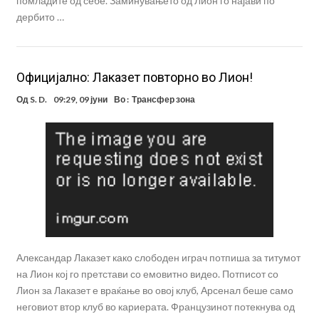
помладите од себе. Заминувањето од Лион го најави по
дербито …
Официјално: Лаказет повторно во Лион!
Од
S. D.
09:29, 09 јуни
Во :
Трансфер зона
Александар Лаказет како слободен играч потпиша за титумот
на Лион кој го претстави со емовитно видео. Потписот со
Лион за Лаказет е враќање во овој клуб, Арсенал беше само
неговиот втор клуб во кариерата. Французинот потекнува од