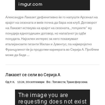
Александре Лаказет дефинитивно ќе го напушти Арсенал на
крајот на сезоната и веќе почна да бара нов клуб. Договорот
на Лаказет истекува на крајот на сезоната, „топџиите“ му
понудија едногодишен договор, но напаѓачот ја одби
понудата. Најсилен интерес за него покажуваат
италијанските гиганти Милан и Јувентус, па најверојатно
Французинот ќе ја продолжи кариерата во Серија А. Проблем
може да биде …
Лаказет се сели во Серија А
Од
P. K.
13:24, 30 септември
Во :
Топ вести
,
Трансфер зона