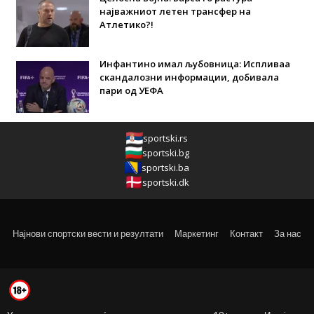
најважниот летен трансфер на
Атлетико?!
Инфантино имал љубовница: Испливаа
скандалозни информации, добивала
пари од УЕФА
sportski.rs
sportski.bg
sportski.ba
sportski.dk
Најнови спортски вести и резултати
Маркетинг
Контакт
За нас