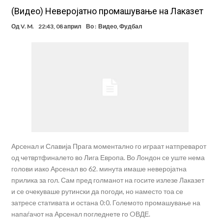
(Видео) Неверојатно промашување на Лаказет
Од
V. M.
22:43, 08 април
Во :
Видео
,
Фудбал
Арсенал и Славија Прага моментално го играат натпреварот
од четвртфиналето во Лига Европа. Во Лондон се уште нема
голови иако Арсенал во 62. минута имаше неверојатна
прилика за гол. Сам пред голманот на госите излезе Лаказет
и се очекуваше рутински да погоди, но наместо тоа се
затресе стативата и остана 0:0. Големото промашување на
напаѓачот на Арсенал погледнете го OВДЕ.