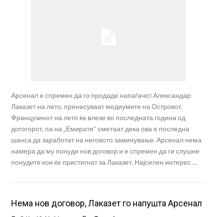
Арсенал е спремен да го продаде напаѓачот Александар
Лаказет на лето, пренесуваат медиумите на Островот.
Французинот на лето ќе влезе во последната година од
догогорот, па на „Емирати“ сметаат дека ова е последна
шанса да заработат на неговото заминување. Арсенал нема
намера да му понуди нов договор и е спремен да ги слушне
понудите кои ќе пристигнат за Лаказет. Најсилен интерес …
Нема нов договор, Лаказет го напушта Арсенал