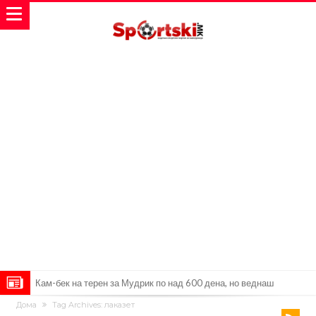
Џејк Пол започнува голем напад на УФЦ
Дома
Tag Archives: лаказет
Прекините за хидрација станаа бизнис: ФИФА не планира да ги