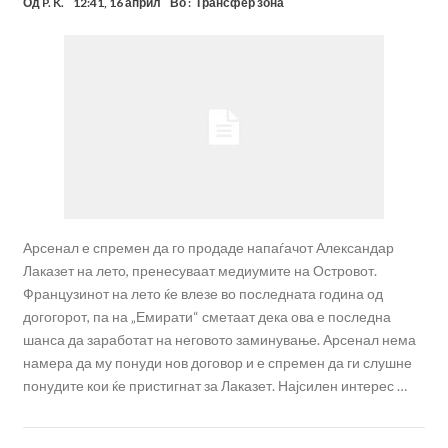
Од
P. K.
12:41, 16 април
Во :
Трансфер зона
Арсенал е спремен да го продаде напаѓачот Александар
Лаказет на лето, пренесуваат медиумите на Островот.
Французинот на лето ќе влезе во последната година од
догогорот, па на „Емирати“ сметаат дека ова е последна
шанса да заработат на неговото заминување. Арсенал нема
намера да му понуди нов договор и е спремен да ги слушне
понудите кои ќе пристигнат за Лаказет. Најсилен интерес …