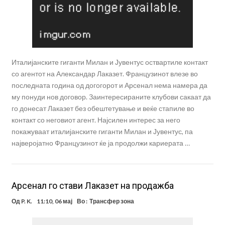
Италијанските гиганти Милан и Јувентус оствартиле контакт
со агентот на Александар Лаказет. Французинот влезе во
последната година од догогорот и Арсенал нема намера да
му понуди нов договор. Заинтересираните клубови сакаат да
го донесат Лаказет без обештетување и веќе стапиле во
контакт со неговиот агент. Најсилен интерес за него
покажуваат италијанските гиганти Милан и Јувентус, па
најверојатно Французинот ќе ја продолжи кариерата …
Арсенал го стави Лаказет на продажба
Од
P. K.
11:10, 06 мај
Во :
Трансфер зона