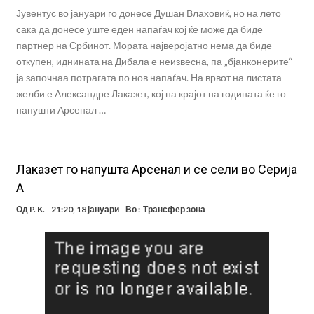
Јувентус во јануари го донесе Душан Влаховиќ, но на лето
сака да донесе уште еден напаѓач кој ќе може да биде
партнер на Србинот. Мората најверојатно нема да биде
откупен, иднината на Дибала е неизвесна, па „бјанконерите“
ја започнаа потрагата по нов напаѓач. На врвот на листата
желби е Александре Лаказет, кој на крајот на годината ќе го
напушти Арсенал …
Лаказет го напушта Арсенал и се сели во Серија
А
Од
P. K.
21:20, 18 јануари
Во :
Трансфер зона