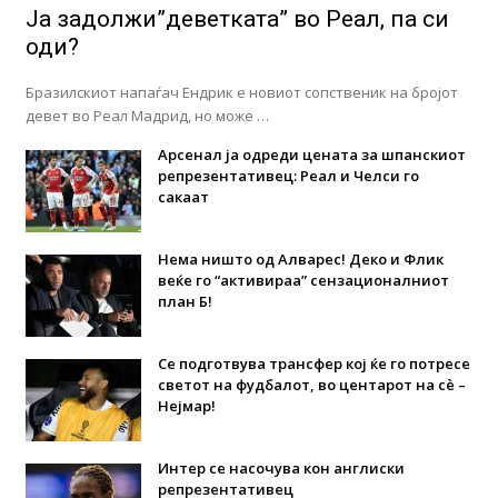
Ја задолжи”деветката” во Реал, па си
оди?
Бразилскиот напаѓач Ендрик е новиот сопственик на бројот
девет во Реал Мадрид, но може …
Арсенал ја одреди цената за шпанскиот
репрезентативец: Реал и Челси го
сакаат
Нема ништо од Алварес! Деко и Флик
веќе го “активираа” сензационалниот
план Б!
Се подготвува трансфер кој ќе го потресе
светот на фудбалот, во центарот на сè –
Нејмар!
Интер се насочува кон англиски
репрезентативец