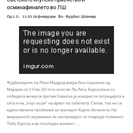
осминафиналето во ЛШ
Од
S. D.
11:20, 06 февруари
Во :
Фудбал
,
Шпанија
Фудбалерите на Реал Мадрид вчера беа поразени од
Мајорка со 1:0 во 20-тото коло во Ла Лига. Барселона со
победата вечерта против Севиља ја искористи ситуацијата и
сега е на „плус осум“ на врвот на табелата. Сепак, тоа не се
единствените проблеми за тренерот Карло Анчелоти. На
вчерашното загревање за натпреварот се повреди голманот
Тибо Куртоа и во последен момент …