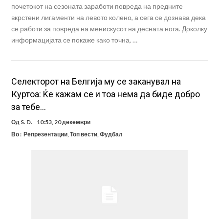
почетокот на сезоната заработи повреда на предните
вкрстени лигаменти на левото колено, а сега се дознава дека
се работи за повреда на менискусот на десната нога. Доколку
информацијата се покаже како точна, …
Селекторот на Белгија му се заканувал на
Куртоа: Ќе кажам се и тоа нема да биде добро
за тебе…
Од
S. D.
10:53, 20 декември
Во :
Репрезентации
,
Топ вести
,
Фудбал