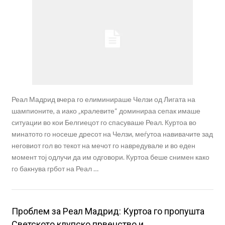
Реал Мадрид вчера го елиминираше Челзи од Лигата на
шампионите, а иако „кралевите“ доминираа сепак имаше
ситуации во кои Белгиецот го спасуваше Реал. Куртоа во
минатото го носеше дресот на Челзи, меѓутоа навивачите зад
неговиот гол во текот на мечот го навредувале и во еден
момент тој одлучи да им одговори. Куртоа беше снимен како
го бакнува грбот на Реал …
Проблем за Реал Мадрид: Куртоа го пропушта
Светското клупско првенство и