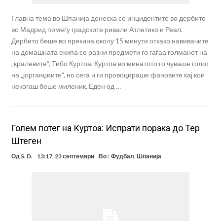
Главна тема во Шпанија денеска се инцидентите во дербито
во Мадрид помеѓу градските ривали Атлетико и Реал.
Дербито беше во прекина околу 15 минути откако навивачите
на домашната екипа со разни предмети го гаѓаа голманот на
„кралевите“, Тибо Куртоа. Куртоа во минатото го чуваше голот
на „јорганџиите“, но сега и ги провоцираше фановите кај кои
некогаш беше миленик. Еден од …
Голем потег на Куртоа: Испрати порака до Тер
Штеген
Од
S. D.
13:17, 23 септември
Во :
Фудбал
,
Шпанија