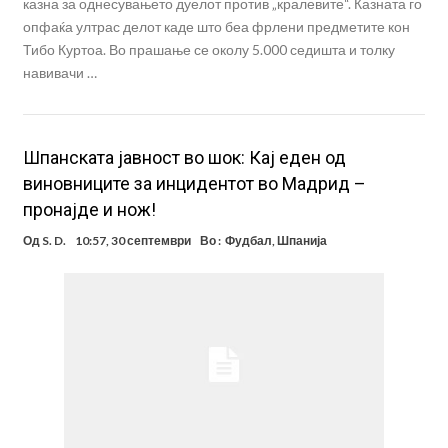
казна за однесувањето дуелот против „кралевите“. Казната го
опфаќа ултрас делот каде што беа фрлени предметите кон
Тибо Куртоа. Во прашање се околу 5.000 седишта и толку
навивачи …
Шпанската јавност во шок: Кај еден од
виновниците за инцидентот во Мадрид –
пронајде и нож!
Од
S. D.
10:57, 30 септември
Во :
Фудбал
,
Шпанија