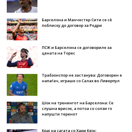
Барселона и Манчестер Сити се сè
поблиску до договор за Родри
ПСЖ и Барселона се договориле за
цената на Торес
Трабзонспор не застанува: Договорен е
напаѓач, играше со Салах во Ливерпул
Шок на тренингот на Барселона: Се
слушна врисок, а потоа со солзи го
напушти теренот
Крај на сагата со Хари Кејн: