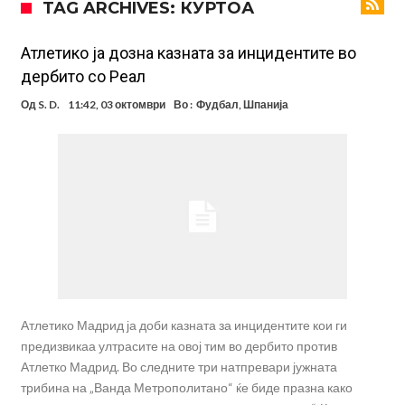
TAG ARCHIVES: КУРТОА
сензационалниот план Б!
Се подготвува трансфер кој ќе го потресе светот на фудбалот, во
центарот на сè – Нејмар!
Интер се насочува кон англиски репрезентативец
Атлетико ја дозна казната за инцидентите во
дербито со Реал
Барселона и Манчестер Сити се сè поблиску до договор за Родри
Од
S. D.
11:42, 03 октомври
Во :
Фудбал
,
Шпанија
ПСЖ и Барселона се договориле за цената на Торес
Трабзонспор не застанува: Договорен е напаѓач, играше со Салах
во Ливерпул
Шок на тренингот на Барселона: Се слушна врисок, а потоа со
солзи го напушти теренот
Крај на сагата со Хари Кејн: Англичанецот ја соопшти конечната
одлука на раководството на Бајерн
Атлетико Мадрид ја доби казната за инцидентите кои ги
предизвикаа ултрасите на овој тим во дербито против
Атлетко Мадрид. Во следните три натпревари јужната
трибина на „Ванда Метрополитано“ ќе биде празна како