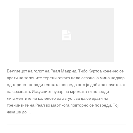
Белгиецот на голот на Реал Мадрид, Тибо Куртоа конечно се
врати на зелените терени откако цела сезона ја мина надвор
од теренот поради тешката повреда што ја доби на почетокот
на сезоната. Искусниот чувар на мрежата ги повреди
лигаментите на коленото во август, за да се врати на
тренинзите на Реал во март кога повторно се повреди. Тој
чекаше до …