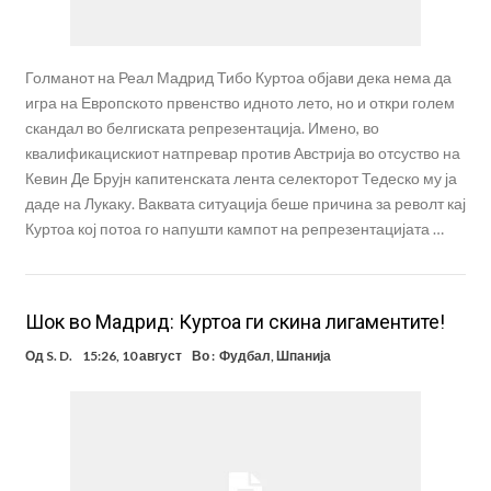
Голманот на Реал Мадрид Тибо Куртоа објави дека нема да
игра на Европското првенство идното лето, но и откри голем
скандал во белгиската репрезентација. Имено, во
квалификацискиот натпревар против Австрија во отсуство на
Кевин Де Брујн капитенската лента селекторот Тедеско му ја
даде на Лукаку. Ваквата ситуација беше причина за револт кај
Куртоа кој потоа го напушти кампот на репрезентацијата …
Шок во Мадрид: Куртоа ги скина лигаментите!
Од
S. D.
15:26, 10 август
Во :
Фудбал
,
Шпанија