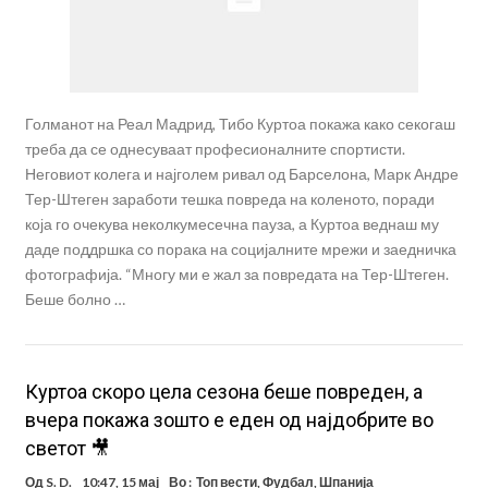
Голманот на Реал Мадрид, Тибо Куртоа покажа како секогаш
треба да се однесуваат професионалните спортисти.
Неговиот колега и најголем ривал од Барселона, Марк Андре
Тер-Штеген заработи тешка повреда на коленото, поради
која го очекува неколкумесечна пауза, а Куртоа веднаш му
даде поддршка со порака на социјалните мрежи и заедничка
фотографија. “Многу ми е жал за повредата на Тер-Штеген.
Беше болно …
Куртоа скоро цела сезона беше повреден, а
вчера покажа зошто е еден од најдобрите во
светот 🎥
Од
S. D.
10:47, 15 мај
Во :
Топ вести
,
Фудбал
,
Шпанија