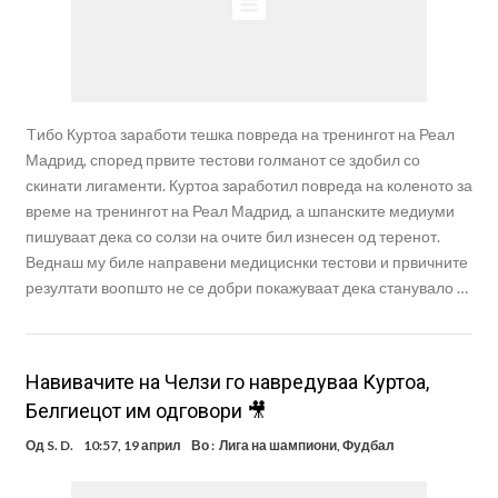
Tибо Куртоа заработи тешка повреда на тренингот на Реал
Мадрид, според првите тестови голманот се здобил со
скинати лигаменти. Куртоа заработил повреда на коленото за
време на тренингот на Реал Мадрид, а шпанските медиуми
пишуваат дека со солзи на очите бил изнесен од теренот.
Веднаш му биле направени медициснки тестови и првичните
резултати воопшто не се добри покажуваат дека станувало …
Навивачите на Челзи го навредуваа Куртоа,
Белгиецот им одговори 🎥
Од
S. D.
10:57, 19 април
Во :
Лига на шампиони
,
Фудбал