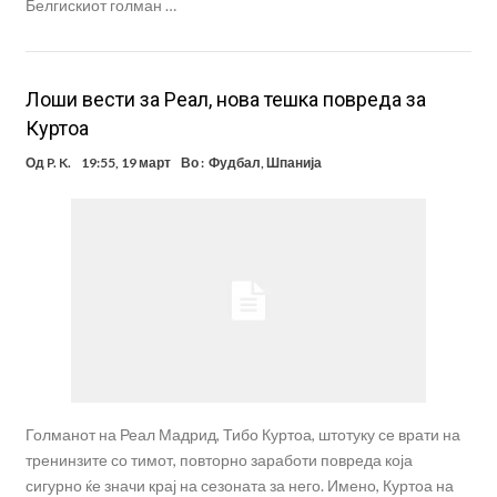
Белгискиот голман …
Лоши вести за Реал, нова тешка повреда за
Куртоа
Од
P. K.
19:55, 19 март
Во :
Фудбал
,
Шпанија
Голманот на Реал Мадрид, Тибо Куртоа, штотуку се врати на
тренинзите со тимот, повторно заработи повреда која
сигурно ќе значи крај на сезоната за него. Имено, Куртоа на