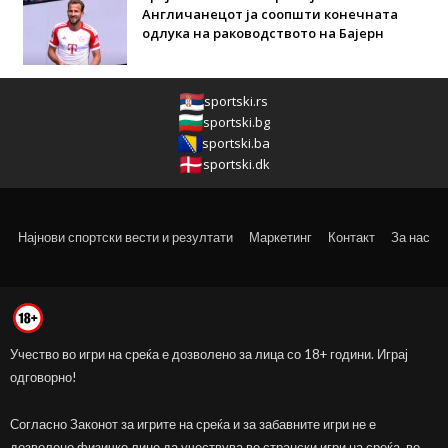
Англичанецот ја соопшти конечната
одлука на раководството на Бајерн
sportski.rs
sportski.bg
sportski.ba
sportski.dk
Најнови спортски вести и резултати
Маркетинг
Контакт
За нас
Учество во игри на среќа е дозволено за лица со 18+ години. Играј
одговорно!
Согласно Законот за игрите на среќа и за забавните игри не е
дозволено физичко лице да учествува во странски игри на среќа, во