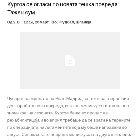
Куртоа се огласи по новата тешка повреда:
Тажен сум…
Од
S. D.
12:16, 20 март
Во :
Фудбал
,
Шпанија
Чуварот на мрежата на Реал Мадрид во текот на вчерашниот
ден заработи нова повреда, сега на менискусот и тоа за него
значи крај на сезоната. Куртоа беше во процес на
рехабилитација и во април требаше да се врати на терените
по операцијата на лигаментите која му беше направена во
август. Сепак, сега го повреди менискусот на другото колено.