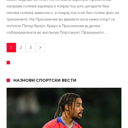
направи голема кариера и покрај тоа што цигарите беа
негова голема зависност, а покрај тоа и не бил голем фан на
тренинзите. На Просинечки во времето кога нема спорт се
потсети Питер Крауч. Крауч и Просинечки ја делеа
соблекувалната во англиски Портсмунт. Прашањето …
1
2
3
НАЈНОВИ СПОРТСКИ ВЕСТИ