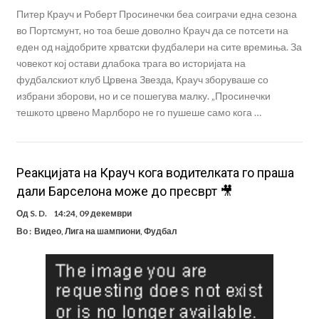
Питер Крауч и Роберт Просинечки беа соиграчи една сезона
во Портсмунт, но тоа беше доволно Крауч да се потсети на
еден од најдобрите хрватски фудбалери на сите времиња. За
човекот кој остави длабока трага во историјата на
фудбалскиот клуб Црвена Звезда, Крауч зборуваше со
избрани зборови, но и се пошегува малку. „Просинечки
тешкото црвено Марлборо не го пушеше само кога …
Реакцијата на Крауч кога водителката го праша
дали Барселона може до пресврт 🎥
Од
S. D.
14:24, 09 декември
Во :
Видео
,
Лига на шампиони
,
Фудбал