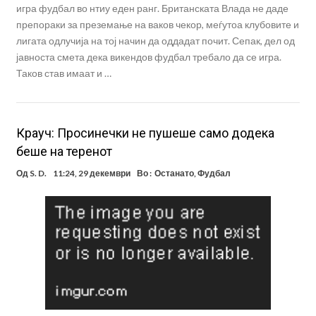
игра фудбал во нтиу еден ранг. Британската Влада не даде
препораки за преземање на ваков чекор, меѓутоа клубовите и
лигата одлучија на тој начин да оддадат почит. Сепак, дел од
јавноста смета дека викендов фудбал требало да се игра.
Таков став имаат и …
Крауч: Просинечки не пушеше само додека
беше на теренот
Од
S. D.
11:24, 29 декември
Во :
Останато
,
Фудбал