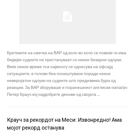
Критиките на сметка на ВАР од коло во коло се повеќе ги има
бидејќи судиите не престануваат со некои бизарни одлуки.
Веќе некое време тоа најмногу се однесува на офсајд
ситуациите, а голови беа поништувани поради некои
неверојатни одлуки на судиите што предизвика бура од
реакции. За ВАР зборуваше и поранешниот англиски напаѓач
Питер Крауч кој најдобрите денови од својата …
Крауч за рекордот на Меси: Извонредно! Ама
мојот рекорд останува