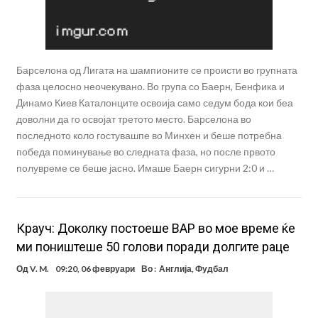
Барселона од Лигата на шампионите се происти во групната
фаза целосно неочекувано. Во група со Баерн, Бенфика и
Динамо Киев Каталонците освоија само седум бода кои беа
доволни да го освојат третото место. Барселона во
последното коло гостувашпе во Минхен и беше потребна
победа поминување во следната фаза, но после првото
полувреме се беше јасно. Имаше Баерн сигурни 2:0 и …
Крауч: Доколку постоеше ВАР во мое време ќе
ми поништеше 50 голови поради долгите раце
Од
V. M.
09:20, 06 февруари
Во :
Англија
,
Фудбал