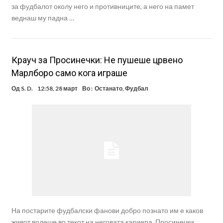
за фудбалот околу него и противниците, а него на памет
веднаш му падна …
Крауч за Просинечки: Не пушеше црвено
Марлборо само кога играше
Од
S. D.
12:58, 28 март
Во :
Останато
,
Фудбал
На постарите фудбалски фанови добро познато им е каков
живот водеше во текот на неговата кариера. Просинечки