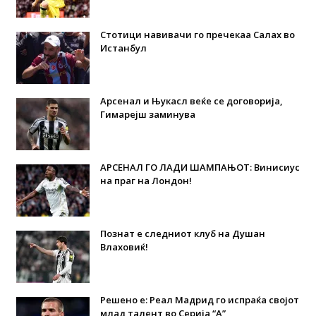
Стотици навивачи го пречекаа Салах во
Истанбул
Арсенал и Њукасл веќе се договорија,
Гимарејш заминува
АРСЕНАЛ ГО ЛАДИ ШАМПАЊОТ: Винисиус
на праг на Лондон!
Познат е следниот клуб на Душан
Влаховиќ!
Решено е: Реал Мадрид го испраќа својот
млад талент во Серија “А”