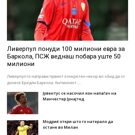
Ливерпул понуди 100 милиони евра за
Баркола, ПСЖ веднаш побара уште 50
милиони
Ливерпул го направи првиот конкретен чекор во обид да го
донесе Бредли Баркола. Англискиот …
Јувентус се насочил кон напаѓач на
Манчестер Јунајтед
Модриќ откри што го натерало да
остане во Милан