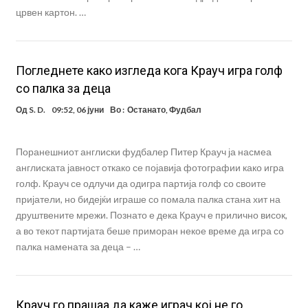
црвен картон. …
Погледнете како изгледа кога Крауч игра голф
со палка за деца
Од
S. D.
09:52, 06 јуни
Во :
Останато
,
Фудбал
Поранешниот англиски фудбалер Питер Крауч ја насмеа
англиската јавност откако се појавија фотографии како игра
голф. Крауч се одлучи да одигра партија голф со своите
пријатели, но бидејќи играше со помала палка стана хит на
друштвените мрежи. Познато е дека Крауч е прилично висок,
а во текот партијата беше приморан некое време да игра со
палка намената за деца – …
Крауч го прашаа да каже играч кој не го