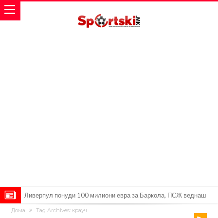
Јувентус се насочил кон напаѓач на Манчестер Јунајтед
Дома
Tag Archives: крауч
Модриќ откри што го натерало да остане во Милан