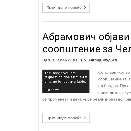
Прочитајте повеќе
Абрамович објави
соопштение за Че
Од
S. D.
19:46, 05 мај
Во :
Англија
,
Фудбал
Сопственикот во
соопштение за ја
од Лондон. Прво
приходите во хум
се променети и дека ќе се реализираат во пр
…
Прочитајте повеќе