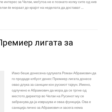
е интерес за Челзи, меѓутоа не е познато колку сите од нив
Челзи ќе мораат до крајот на неделата да достават …
Премиер лигата за
Иако беше донесена одлуката Роман Абрамович да
го продаде клбуот денес Премиер лигата донесе
овао длука за санкции кон рускиот тајкун. Имено,
одлучено е Абрамович да мора да се тргне од
местото директор во Челзи на Русинот му се
забранува да ја извршува и оваа функција. Ова е
санкција лично за Абрамович и засега нема