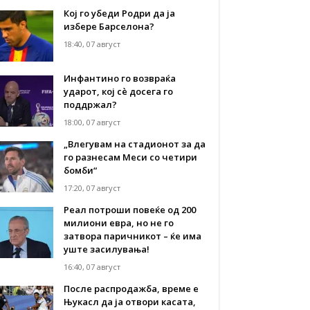
Кој го убеди Родри да ја
избере Барселона?
18:40, 07 август
Инфантино го возвраќа
ударот, кој сè досега го
поддржал?
18:00, 07 август
„Влегувам на стадионот за да
го разнесам Меси со четири
бомби“
17:20, 07 август
Реал потроши повеќе од 200
милиони евра, но не го
затвора паричникот – ќе има
уште засилувања!
16:40, 07 август
После распродажба, време е
Њукасл да ја отвори касата,