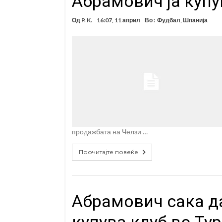
Абрамович ја купу
Од
P. K.
16:07, 11 април
Во :
Фудбал
,
Шпанија
продажбата на Челзи …
Прочитајте повеќе
Aбрамович сака да
купува клуб во Тур