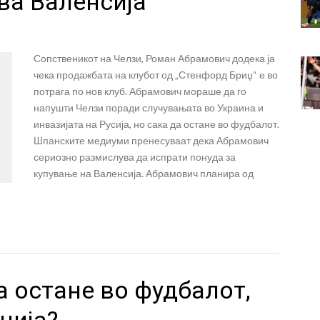
ва Валенсија
Сопственикот на Челзи, Роман Абрамович додека ја
чека продажбата на клубот од „Стенфорд Бриџ“ е во
потрага по нов клуб. Абрамович мораше да го
напушти Челзи поради случувањата во Украина и
инвазијата на Русија, но сака да остане во фудбалот.
Шпанските медиуми пренесуваат дека Абрамович
сериозно размислува да испрати понуда за
купување на Валенсија. Абрамович планира од
 остане во фудбалот,
ција?