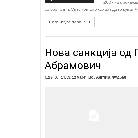
200 лица покажал
се сериозни. Сите кои што сакаат да го купат 
Прочитајте повеќе
Нова санкција од 
Абрамович
Од
S. D.
14:13, 12 март
Во :
Англија
,
Фудбал