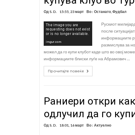
Од
S. D.
15:55, 23 март
Во :
Останато
,
Фудбал
Рускиот милијар
после ситуацијат
информациите ру
размислува за н
можел да го купи клубот каде што во овој мом
информациите блиски луѓе на Абрамович …
Прочитајте повеќе
Раниери откри ка
одлучил да го куп
Од
S. D.
18:01, 16 март
Во :
Актуелно