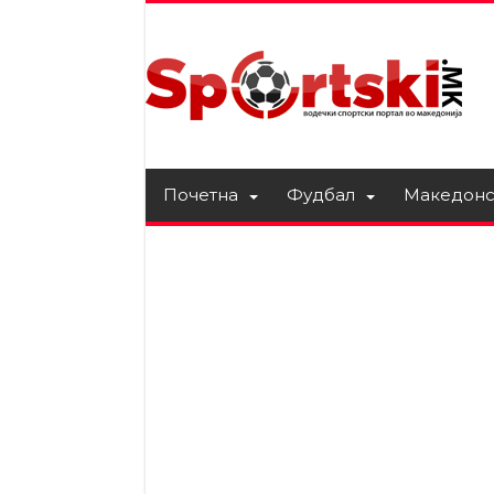
Почетна
Фудбал
Македонс