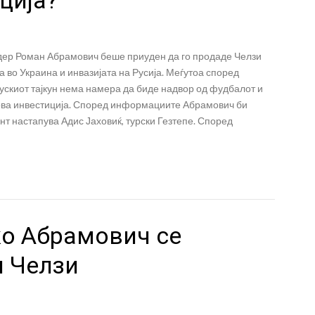
дер Роман Абрамович беше приуден да го продаде Челзи
а во Украина и инвазијата на Русија. Меѓутоа според
скиот тајкун нема намера да биде надвор од фудбалот и
ова инвестиција. Според информациите Абрамович би
ент настапува Адис Јаховиќ, турски Гезтепе. Според
ко Абрамович се
и Челзи