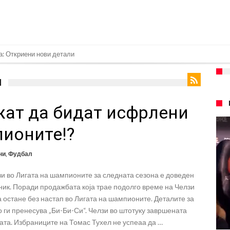
нет за напад во ноќен клуб – ќе оди на суд!
е кога Родри ќе стане новиот фудбалер на Барселона
Ч
 во „војна“ поради фудбалер вреден 69 милиони евра!
жат да бидат исфрлени
ре Барселона?
 кој сè досега го поддржал?
пионите!?
го разнесам Меси со четири бомби“
ни
,
Фудбал
лиони евра, но не го затвора паричникот – ќе има уште засилувања!
и во Лигата на шампионите за следната сезона е доведен
касл да ја отвори касата, дали има 100.000.000 евра за да ги задоволи
ник. Поради продажбата која трае подолго време на Челзи
рај од планетата најдобро покажува кој е и што е Лука Модриќ
а остане без настап во Лигата на шампионите. Деталите за
 ги пренесува „Би-Би-Си“. Челзи во штотуку завршената
ата. Избраниците на Томас Тухел не успеаа да …