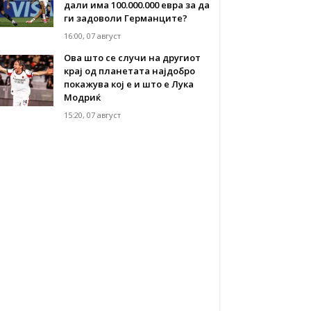
дали има 100.000.000 евра за да
ги задоволи Германците?
16:00, 07 август
Ова што се случи на другиот
крај од планетата најдобро
покажува кој е и што е Лука
Модриќ
15:20, 07 август