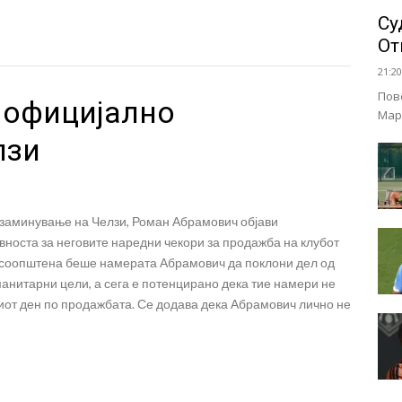
Су
От
21:20
Пов
 официјално
Мар
лзи
 заминување на Челзи, Роман Абрамович објави
вноста за неговите наредни чекори за продажба на клубот
 соопштена беше намерата Абрамович да поклони дел од
анитарни цели, а сега е потенцирано дека тие намери не
виот ден по продажбата. Се додава дека Абрамович лично не