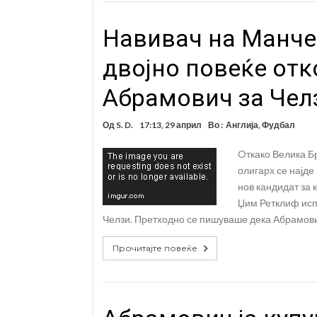
Навивач на Манче
двојно повеќе отк
Абрамович за Чел
Од
S. D.
17:13, 29 април
Во :
Англија
,
Фудбал
Oткако Велика Б
олигарх се најде
нов кандидат за 
Џим Ретклиф исп
Челзи. Претходно се пишуваше дека Абрамович
Прочитајте повеќе