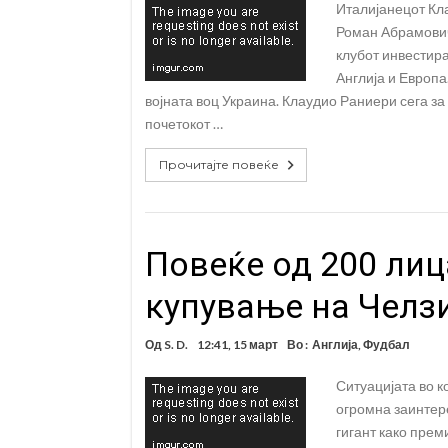
Италијанецот Кл
Роман Абрамович
клубот инвестира
Англија и Европ
војната воц Украина. Клаудио Раниери сега з
почетокот …
Прочитајте повеќе
Повеќе од 200 лиц
купување на Челз
Од
S. D.
12:41, 15 март
Во :
Англија
,
Фудбал
Ситуацијата во 
огромна заинтере
гигант како пре