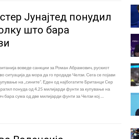
стер Јунајтед понудил
олку што бара
зи
ританија воведе санкции за Роман Абрамович, рускиот
 во ситуација да мора да го продаде Челзи. Сега се појави
купување на „сините“. Еден од најбогатите Британци Сер
ратил понуда од 4.25 милијарди фунти за купување на
 бара сума од две милијарди фунти за Челзи кој …