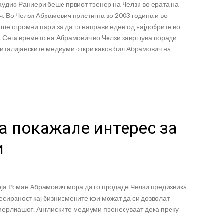
аудио Раниери беше првиот тренер на Челзи во ерата на
. Во Челзи Абрамович пристигна во 2003 година и во
ше огромни пари за да го направи еден од најдобрите во
а. Сега времето на Абрамович во Челзи завршува поради
а италијанските медиуми откри каков бил Абрамович на
а покажале интерес за
и
која Роман Абрамович мора да го продаде Челзи предизвика
сираност кај бизнисмените кои можат да си дозволат
миерлиашот. Англиските медиуми пренесуваат дека преку