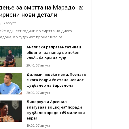
дење за смртта на Марадона:
криени нови детали
, 07 август
еќе од шест години по смртта на Диего
адона, во судскиот процес што се …
Англиски репрезентативец
обвинет за напад во ноќен
клуб – ќе оди на суд!
20:40, 07 август
Дилеми повеќе нема: Познато
е кога Родри ќе стане новиот
фудбалер на Барселона
20:00, 07 август
Ливерпул и Арсенал
влегуваат во „војна“ поради
фудбалер вреден 69 милиони
евра!
19:20, 07 август