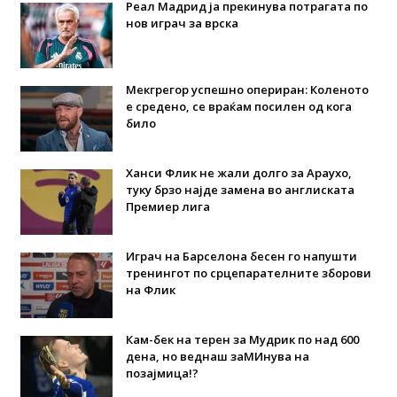
Реал Мадрид ја прекинува потрагата по
нов играч за врска
Мекгрегор успешно опериран: Коленото
е средено, се враќам посилен од кога
било
Ханси Флик не жали долго за Араухо,
туку брзо најде замена во англиската
Премиер лига
Играч на Барселона бесен го напушти
тренингот по срцепарателните зборови
на Флик
Кам-бек на терен за Мудрик по над 600
дена, но веднаш заМИнува на
позајмица!?