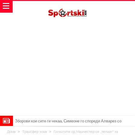
Зборови кои сите ги чекаа, Симеоне го спореди Алварез со
Гризман
Реал Мадрид ја прекинува потрагата по нов играч за врска
Дома
Трансфер зона
Гигантите од Манчестер се „тепаат“ за