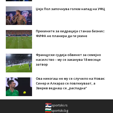
Џејк Пол започнува голем напад на УФЦ
Прекините за хидрација станаа бизнис:
ФИФА не планира да ги укине
Француски судија обвинет за семејно
насилство – му се заканува 18 месеци
затвор
Ова никогаш не му се случило на Новак:
Синер и Алкараз се повлекуваат, а
Зверев веднаш се „распадна“
sportski.rs
sportski.bg