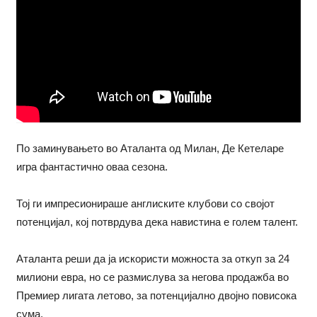
По заминувањето во Аталанта од Милан, Де Кетеларе
игра фантастично оваа сезона.
Тој ги импресионираше англиските клубови со својот
потенцијал, кој потврдува дека навистина е голем талент.
Аталанта реши да ја искористи можноста за откуп за 24
милиони евра, но се размислува за негова продажба во
Премиер лигата летово, за потенцијално двојно повисока
сума.