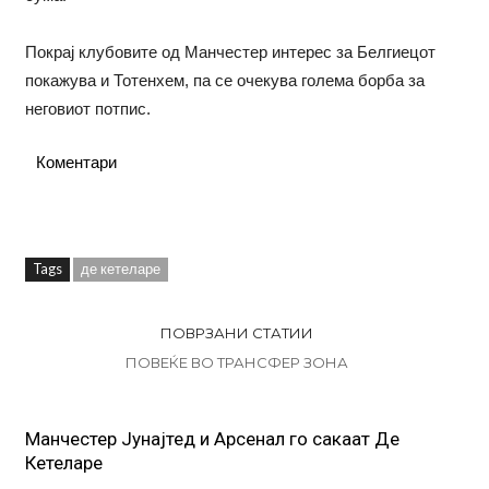
Покрај клубовите од Манчестер интерес за Белгиецот
покажува и Тотенхем, па се очекува голема борба за
неговиот потпис.
Коментари
Tags
де кетеларе
ПОВРЗАНИ СТАТИИ
ПОВЕЌЕ ВО ТРАНСФЕР ЗОНА
Манчестер Јунајтед и Арсенал го сакаат Де
Кетеларе