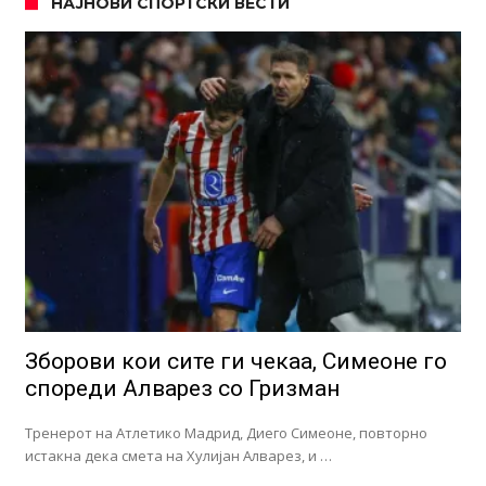
НАЈНОВИ СПОРТСКИ ВЕСТИ
Зборови кои сите ги чекаа, Симеоне го
спореди Алварез со Гризман
Тренерот на Атлетико Мадрид, Диего Симеоне, повторно
истакна дека смета на Хулијан Алварез, и …