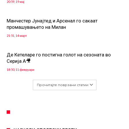
20:59, 19 мај
Манчестер Јунајтед и Арсенал го сакаат
промашувањето на Милан
21:51, 14 март
Де Кетеларе го постигна голот на сезоната во
Серија А🎥
18:50, 11 февруари
Прочитајте поврзани статии