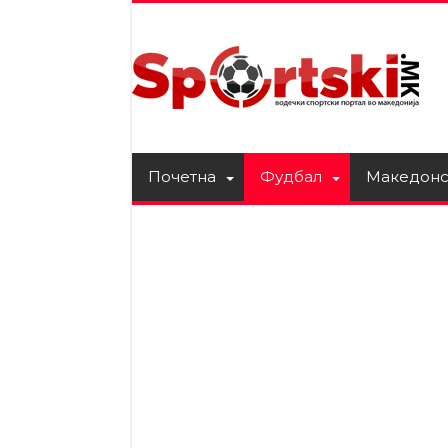
Почетна
Фудбал
Македонс