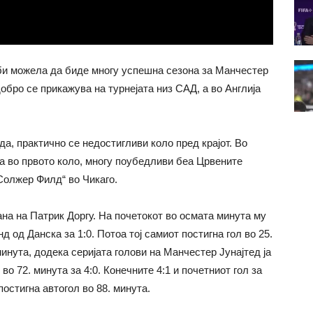
 би можела да биде многу успешна сезона за Манчестер
обро се прикажува на турнејата низ САД, а во Англија
да, практично се недостигливи коло пред крајот. Во
а во првото коло, многу поубедливи беа Црвените
Солжер Филд“ во Чикаго.
а на Патрик Доргу. На почетокот во осмата минута му
од Данска за 1:0. Потоа тој самиот постигна гол во 25.
инута, додека серијата голови на Манчестер Јунајтед ја
во 72. минута за 4:0. Конечните 4:1 и почетниот гол за
постигна автогол во 88. минута.