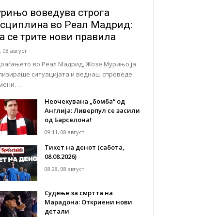
рињо воведува строга
сциплина во Реал Мадрид:
а се трите нови правила
, 08 август
доаѓањето во Реал Мадрид, Жозе Мурињо ја
лизираше ситуацијата и веднаш спроведе
мени. …
Неочекувана „бомба“ од
Англија: Ливерпул се засили
од Барселона!
09:11, 08 август
Тикет на денот (сабота,
08.08.2026)
08:28, 08 август
Судење за смртта на
Марадона: Откриени нови
детали