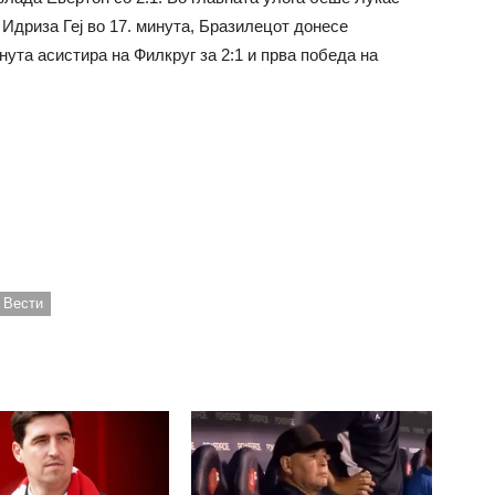
 Идриза Геј во 17. минута, Бразилецот донесе
нута асистира на Филкруг за 2:1 и прва победа на
 Вести