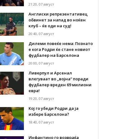
21:20, 07 август
Англиски репрезентативец
обвинет за напад во ноќен
клуб – ќе оди на суд!
20:40, 07 август
Дилеми повеќе нема: Познато
е кога Родри ќе стане новиот
фудбалер на Барселона
20:00, 07 август
Ливерпул и Арсенал
влегуваат во „војна“ поради
фудбалер вреден 69 милиони
евра!
19:20, 07 август
Кој го убеди Родри да ја
избере Барселона?
18:40, 07 август
Инфантино го возвраќа