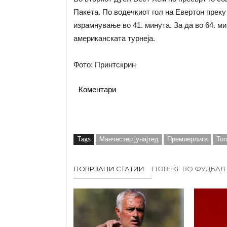
Пакета. По водечкиот гол на Евертон преку
израмнување во 41. минута. За да во 64. ми
американската турнеја.
Фото: Принтскрин
Коментари
Tags
Манчестер јунајтед
Премиерлига
Топ
ПОВРЗАНИ СТАТИИ
ПОВЕЌЕ ВО ФУДБАЛ