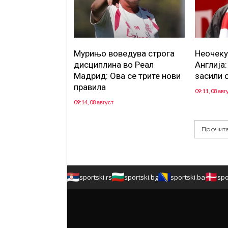
Мурињо воведува строга
Неочеку
дисциплина во Реал
Англија
Мадрид: Ова се трите нови
засили 
правила
09:11, 08 авг
09:14, 08 август
Прочита
sportski.rs
sportski.bg
sportski.ba
spo