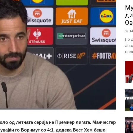
Му
ди
Ов
09:14
По 
ана
про
оло од летната серија на Премиер лигата. Манчестер
увајќи го Борнмут со 4:1, додека Вест Хем беше