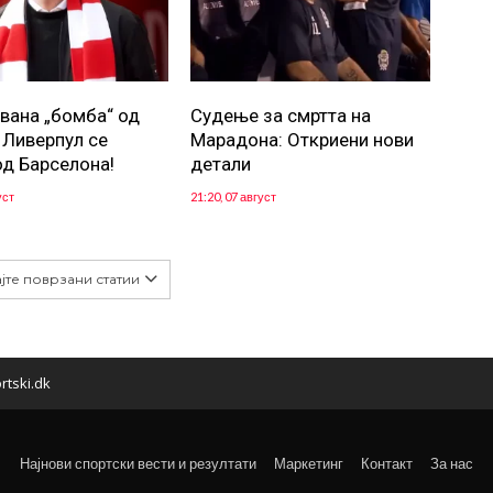
вана „бомба“ од
Судење за смртта на
: Ливерпул се
Марадона: Откриени нови
од Барселона!
детали
уст
21:20, 07 август
јте поврзани статии
rtski.dk
Најнови спортски вести и резултати
Маркетинг
Контакт
За нас