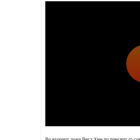
Во вториот дуел Вест Хем по пресврт го со