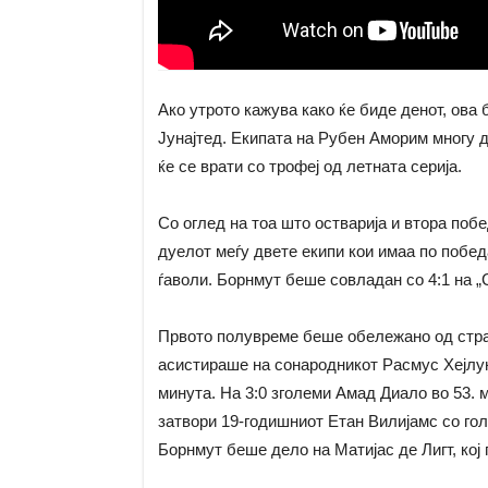
Ако утрото кажува како ќе биде денот, ова
Јунајтед. Екипата на Рубен Аморим многу д
ќе се врати со трофеј од летната серија.
Со оглед на тоа што остварија и втора побе
дуелот меѓу двете екипи кои имаа по побед
ѓаволи. Борнмут беше совладан со 4:1 на „
Првото полувреме беше обележано од стран
асистираше на сонародникот Расмус Хејлунд 
минута. На 3:0 зголеми Амад Диало во 53. м
затвори 19-годишниот Етан Вилијамс со гол 
Борнмут беше дело на Матијас де Лигт, кој 