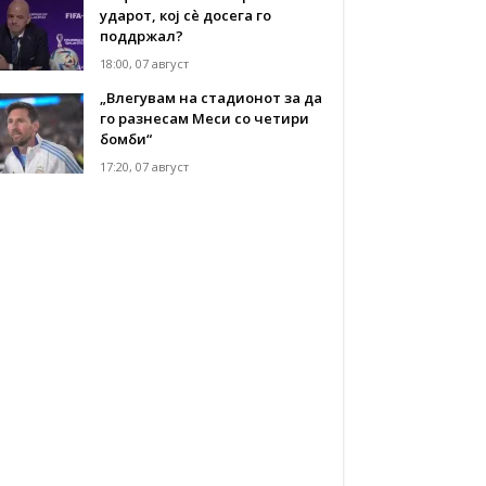
ударот, кој сè досега го
поддржал?
18:00, 07 август
„Влегувам на стадионот за да
го разнесам Меси со четири
бомби“
17:20, 07 август