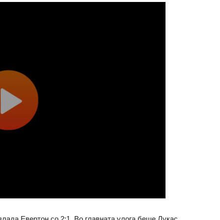
влада Евертон со 2:1. Во главната улога беше Лукас