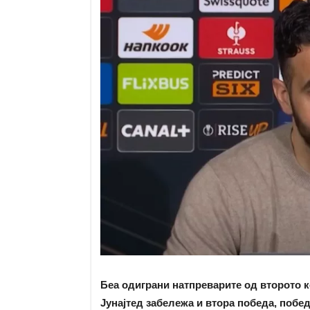
Беа одиграни натпреварите од второто к
Јунајтед забележа и втора победа, побед