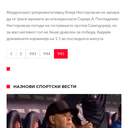
Макдонскиот репрезентативец Илија Несторовски не запира
да ги тресе мрежите во италијанската Серија А. Попладнево
Несторовски погоди на гостувањето против Сампдорија, но
за жал неговиот гол не беше доволен за победа, бидејќи
домаќините израмнија на 1:1 во последната минута.
1
943
944
945
НАЈНОВИ СПОРТСКИ ВЕСТИ