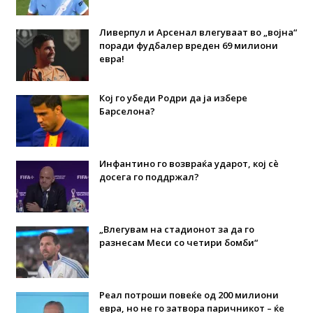
Ливерпул и Арсенал влегуваат во „војна“
поради фудбалер вреден 69 милиони
евра!
Кој го убеди Родри да ја избере
Барселона?
Инфантино го возвраќа ударот, кој сè
досега го поддржал?
„Влегувам на стадионот за да го
разнесам Меси со четири бомби“
Реал потроши повеќе од 200 милиони
евра, но не го затвора паричникот – ќе