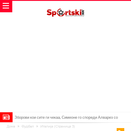
Реал Мадрид ја прекинува потрагата по нов играч за врска
Дома
Фудбал
Италија
(Страница 3)
Мекгрегор успешно опериран: Коленото е средено, се враќам