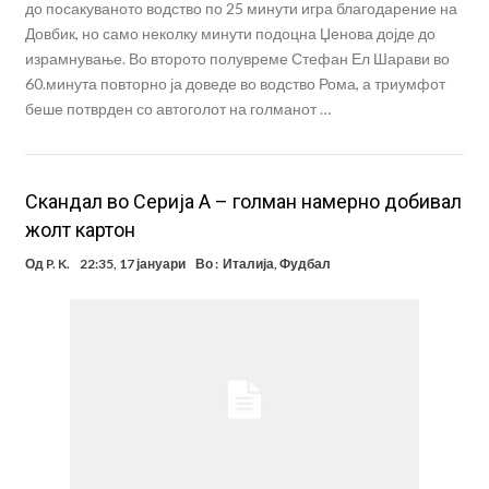
до посакуваното водство по 25 минути игра благодарение на
Довбик, но само неколку минути подоцна Џенова дојде до
израмнување. Во второто полувреме Стефан Ел Шарави во
60.минута повторно ја доведе во водство Рома, а триумфот
беше потврден со автоголот на голманот …
Скандал во Серија А – голман намерно добивал
жолт картон
Од
P. K.
22:35, 17 јануари
Во :
Италија
,
Фудбал