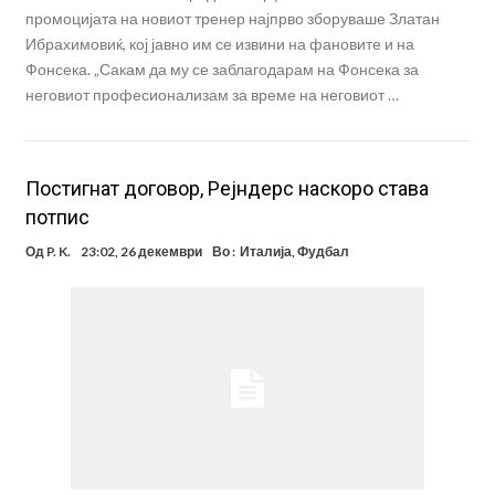
промоцијата на новиот тренер најпрво зборуваше Златан
Ибрахимовиќ, кој јавно им се извини на фановите и на
Фонсека. „Сакам да му се заблагодарам на Фонсека за
неговиот професионализам за време на неговиот …
Постигнат договор, Рејндерс наскоро става
потпис
Од
P. K.
23:02, 26 декември
Во :
Италија
,
Фудбал