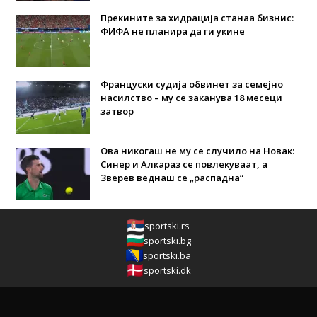
Прекините за хидрација станаа бизнис:
ФИФА не планира да ги укине
Француски судија обвинет за семејно
насилство – му се заканува 18 месеци
затвор
Ова никогаш не му се случило на Новак:
Синер и Алкараз се повлекуваат, а
Зверев веднаш се „распадна“
sportski.rs
sportski.bg
sportski.ba
sportski.dk