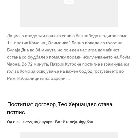
Лацио ја продолжи лошата серија без победа и одигра само
1:1 против Комо на „Олимпико“. Лацио поведе со голот на
Булаје Диа во 34.минута, но по еден час игра домаќинот
остана со фудбалер помалку поради исклучувањето на Лоум
Чаона. Во 72.минута, Патрик Кутроне постигна израмнувачки
гол за Комо за освојување на важен бод од гостувањето во
Рим. Избраниците на Барони …
Постигнат договор, Тео Хернандес става
потпис
Од
P. K.
17:59, 08 јануари
Во :
Италија
,
Фудбал