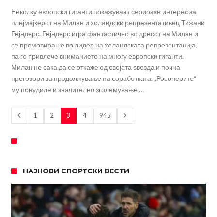
Неколку европски гиганти покажуваат сериозен интерес за
плејмејкерот на Милан и холандски репрезентативец Тижани
Рејндерс. Рејндерс игра фантастично во дресот на Милан и
се промовираше во лидер на холандската репрезентација,
па го привлече вниманието на многу европски гиганти.
Милан не сака да се откаже од својата ѕвезда и почна
преговори за продолжување на соработката. „Росонерите“
му понудиле и значително зголемување …
1
2
3
4
945
НАЈНОВИ СПОРТСКИ ВЕСТИ