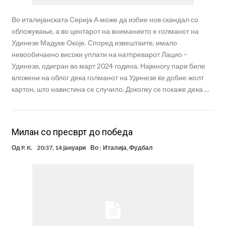
Во италијанската Серија А може да избие нов скандал со
обложување, а во центарот на вниманието е голманот на
Удинезе Мадуке Окоје. Според извештаите, имало
невообичаено високи уплати на натпреварот Лацио –
Удинезе, одигран во март 2024 година. Најмногу пари биле
вложени на облог дека голманот на Удинезе ќе добие жолт
картон, што навистина се случило. Доколку се покаже дека …
Милан со пресврт до победа
Од
P. K.
20:37, 14 јануари
Во :
Италија
,
Фудбал