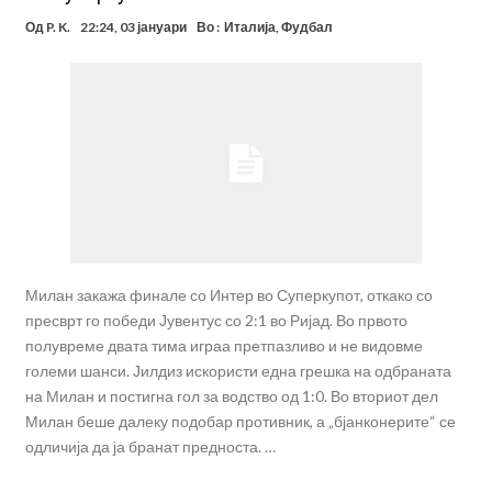
Од
P. K.
22:24, 03 јануари
Во :
Италија
,
Фудбал
Милан закажа финале со Интер во Суперкупот, откако со
пресврт го победи Јувентус со 2:1 во Ријад. Во првото
полувреме двата тима играа претпазливо и не видовме
големи шанси. Јилдиз искористи една грешка на одбраната
на Милан и постигна гол за водство од 1:0. Во вториот дел
Милан беше далеку подобар противник, а „бјанконерите“ се
одличија да ја бранат предноста. …