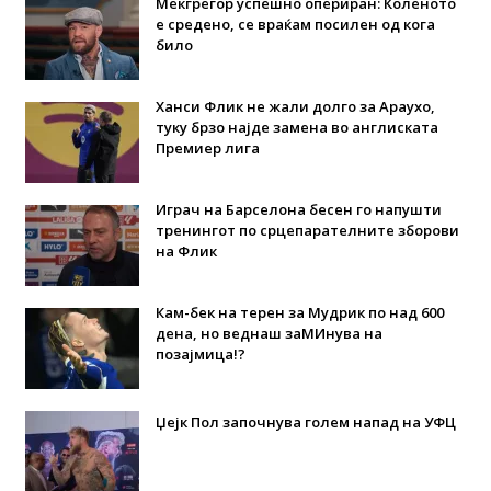
Мекгрегор успешно опериран: Коленото
е средено, се враќам посилен од кога
било
Ханси Флик не жали долго за Араухо,
туку брзо најде замена во англиската
Премиер лига
Играч на Барселона бесен го напушти
тренингот по срцепарателните зборови
на Флик
Кам-бек на терен за Мудрик по над 600
дена, но веднаш заМИнува на
позајмица!?
Џејк Пол започнува голем напад на УФЦ