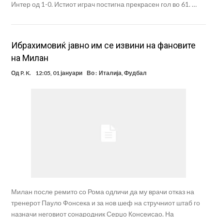
Интер од 1-0. Истиот играч постигна прекрасен гол во 61. …
Ибрахимовиќ јавно им се извини на фановите
на Милан
Од
P. K.
12:05, 01 јануари
Во :
Италија
,
Фудбал
Милан после ремито со Рома одличи да му врачи отказ на
тренерот Пауло Фонсека и за нов шеф на стручниот штаб го
назначи неговиот сонародник Серџо Консеисао. На