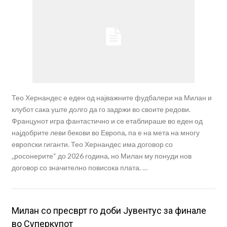
Тео Хернандес е еден од најважните фудбалери на Милан и
клубот сака уште долго да го задржи во своите редови.
Францунот игра фантастично и се етаблираше во еден од
најдобрите леви бекови во Европа, па е на мета на многу
европски гиганти. Тео Хернандес има договор со
„росонерите“ до 2026 година, но Милан му понуди нов
договор со значително повисока плата. …
Милан со пресврт го доби Јувентус за финале
во Суперкупот