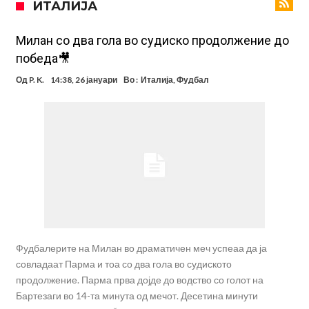
ИТАЛИЈА
посилен од кога било
Ханси Флик не жали долго за Араухо, туку брзо најде замена во
англиската Премиер лига
Играч на Барселона бесен го напушти тренингот по
Милан со два гола во судиско продолжение до
победа🎥
срцепарателните зборови на Флик
Кам-бек на терен за Мудрик по над 600 дена, но веднаш
Од
P. K.
14:38, 26 јануари
Во :
Италија
,
Фудбал
заМИнува на позајмица!?
Џејк Пол започнува голем напад на УФЦ
Прекините за хидрација станаа бизнис: ФИФА не планира да ги
укине
Француски судија обвинет за семејно насилство – му се заканува
18 месеци затвор
Ова никогаш не му се случило на Новак: Синер и Алкараз се
повлекуваат, а Зверев веднаш се „распадна“
Фудбалерите на Милан во драматичен меч успеаа да ја
совладаат Парма и тоа со два гола во судиското
продолжение. Парма прва дојде до водство со голот на
Бартезаги во 14-та минута од мечот. Десетина минути