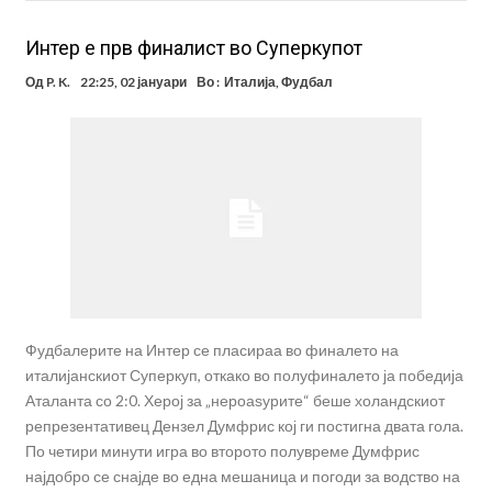
Интер е прв финалист во Суперкупот
Од
P. K.
22:25, 02 јануари
Во :
Италија
,
Фудбал
Фудбалерите на Интер се пласираа во финалето на
италијанскиот Суперкуп, откако во полуфиналето ја победија
Аталанта со 2:0. Херој за „нероаѕурите“ беше холандскиот
репрезентативец Дензел Думфрис кој ги постигна двата гола.
По четири минути игра во второто полувреме Думфрис
најдобро се снајде во една мешаница и погоди за водство на