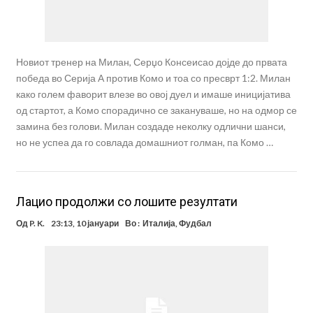
Новиот тренер на Милан, Серџо Консеисао дојде до првата
победа во Серија А против Комо и тоа со пресврт 1:2. Милан
како голем фаворит влезе во овој дуел и имаше иницијатива
од стартот, а Комо спорадично се закануваше, но на одмор се
замина без голови. Милан создаде неколку одлични шанси,
но не успеа да го совлада домашниот голман, па Комо …
Лацио продолжи со лошите резултати
Од
P. K.
23:13, 10 јануари
Во :
Италија
,
Фудбал