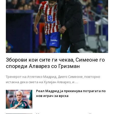
Зборови кои сите ги чекаа, Симеоне го
спореди Алварез со Гризман
Тренерот на Атлетико Мадрид, Диего Симеоне, повторно
истакна дека смета на Хулијан Алварез, и …
Реал Мадрид ја прекинува потрагата по
нов играч за врска