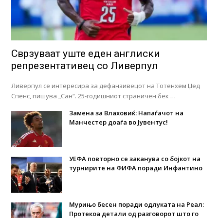
Сврзуваат уште еден англиски
репрезентативец со Ливерпул
Ливерпул се интересира за дефанзивецот на Тотенхем Џед
Спенс, пишува „Сан“. 25-годишниот страничен бек …
Замена за Влаховиќ: Напаѓачот на
Манчестер доаѓа во Јувентус!
УЕФА повторно се заканува со бојкот на
турнирите на ФИФА поради Инфантино
Мурињо бесен поради одлуката на Реал:
Протекоа детали од разговорот што го