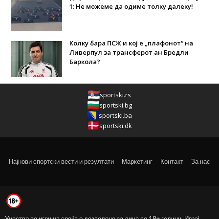
1: Не можеме да одиме толку далеку!
Колку бара ПСЖ и кој е „плафонот“ на
Ливерпул за трансферот ан Бредли
Баркола?
sportski.rs
sportski.bg
sportski.ba
sportski.dk
Најнови спортски вести и резултати
Маркетинг
Контакт
За нас
Учество во игри на среќа е дозволено за лица со 18+ години. Играј