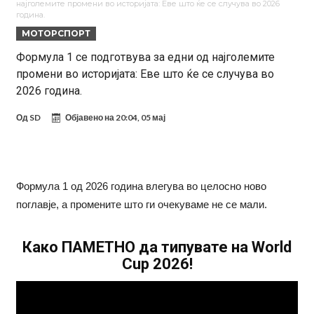
најголемите промени во историјата: Еве што ќе се случува во 2026
поради Инфантино
Мурињо бесен поради одлуката на Реал: Протекоа детали од
година.
МОТОРСПОРТ
разговорот што го потресе Мадрид!
Трансфер бомба во најва – Ливерпул сака да се засили од Реал
Формула 1 се подготвува за едни од најголемите
Мадрид!
Карагер ги изненади сите со својата прогноза: “Тие ќе ја освојат
промени во историјата: Еве што ќе се случува во
Премиер лигата, а причината е едноставна”
Родри ги отвори вратите за трансфер во Барселона, Реал Мадрид
2026 година.
е информиран
Крај на сагата: Винисиус останува во Реал Мадрид до 2032
Од
SD
Објавено на
20:04, 05 мај
година
Директор на ФИА за драмата во Формула 1: Не можеме да одиме
толку далеку!
Колку бара ПСЖ и кој е „плафонот“ на Ливерпул за трансферот
ан Бредли Баркола?
Формула 1 од 2026 година влегува во целосно ново
поглавје, а промените што ги очекуваме не се мали.
Како ПАМЕТНО да типувате на World
Cup 2026!