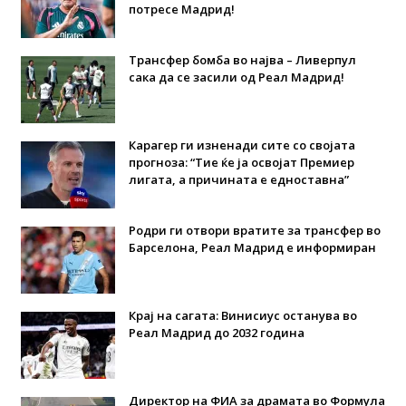
потресе Мадрид!
Трансфер бомба во најва – Ливерпул
сака да се засили од Реал Мадрид!
Карагер ги изненади сите со својата
прогноза: “Тие ќе ја освојат Премиер
лигата, а причината е едноставна”
Родри ги отвори вратите за трансфер во
Барселона, Реал Мадрид е информиран
Крај на сагата: Винисиус останува во
Реал Мадрид до 2032 година
Директор на ФИА за драмата во Формула