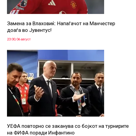
Замена за Влаховиќ: Напаѓачот на Манчестер
доаѓа во Јувентус!
23:00, 06 август
УЕФА повторно се заканува со бојкот на турнирите
на ФИФА поради Инфантино