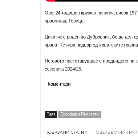
Овој 24-годишен кружен напаѓач, висок 197
прволигаш Горица.
Цикатиќ е роден во Дубровник, беше дел од
првпат ќе игра надвор од хрватските границ
Неговото претставување е предвидено на кра
сезоната 2024/25.
Коментари
Tags
Еурофарм Пелистер
ПОВРЗАНИ СТАТИИ
ПОВЕЌЕ ВО МАК РА