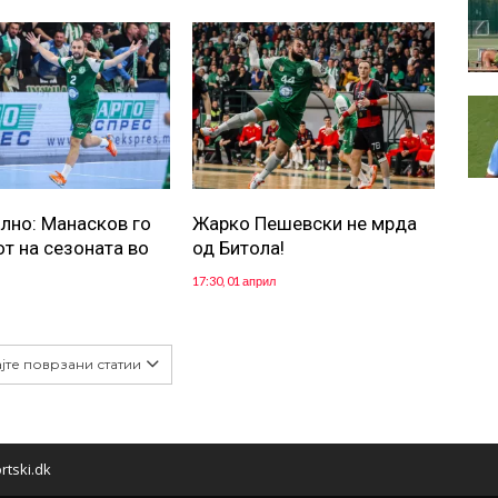
лно: Манасков го
Жарко Пешевски не мрда
от на сезоната во
од Битола!
17:30, 01 април
јте поврзани статии
rtski.dk