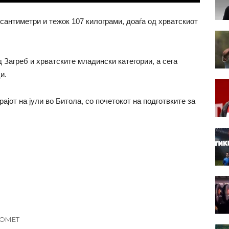
 сантиметри и тежок 107 килограми, доаѓа од хрватскиот
 Загреб и хрватските младински категории, а сега
и.
јот на јули во Битола, со почетокот на подготвките за
КОМЕТ