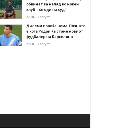
обвинет за напад во ноќен
клуб – ќе оди на суд!
20:40, 07 август
Дилеми повеќе нема: Познато
е кога Родри ќе стане новиот
фудбалер на Барселона
20:00, 07 август