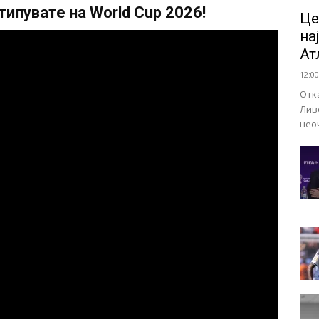
ипувате на World Cup 2026!
Це
на
Ат
12:00
Отк
Лив
нео