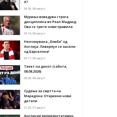
А?
09:59, 08 август
Мурињо воведува строга
дисциплина во Реал Мадрид:
Ова се трите нови правила
09:14, 08 август
Неочекувана „бомба“ од
Англија: Ливерпул се засили
од Барселона!
09:11, 08 август
Тикет на денот (сабота,
08.08.2026)
08:28, 08 август
Судење за смртта на
Марадона: Откриени нови
детали
21:20, 07 август
Англиски репрезентативец