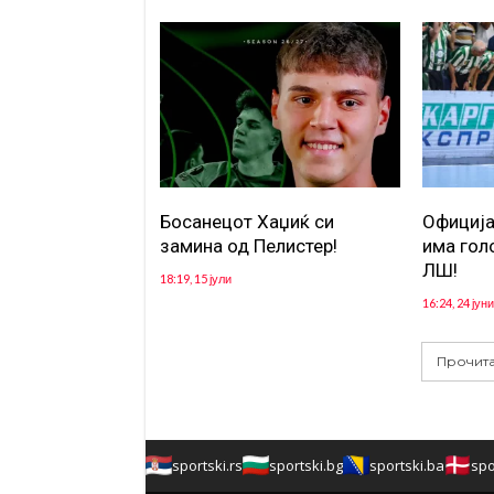
Босанецот Хаџиќ си
Официја
замина од Пелистер!
има гол
ЛШ!
18:19, 15 јули
16:24, 24 јуни
Прочита
sportski.rs
sportski.bg
sportski.ba
spo