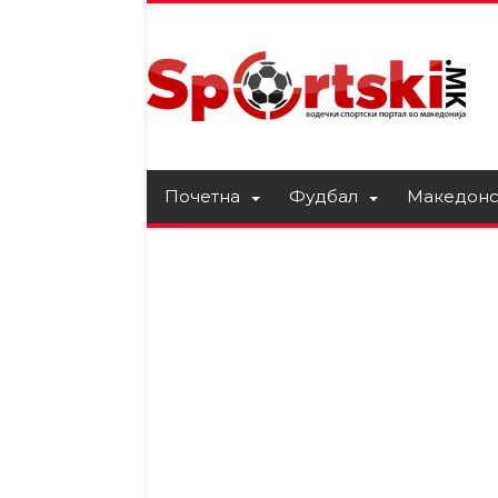
Почетна
Фудбал
Македонс