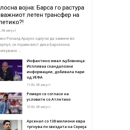
лосна војна: Барса го растура
јважниот летен трансфер на
летико?!
, 08 август
ако Роналд Араухо одлучи да замине во
ерпул, се појави вест дека Барселона
чекувано …
Инфантино имал љубовница:
Испливаа скандалозни
информации, добивала пари
од УЕФА
11:00, 08 август
Ромеро се согласи на
условите со Атлетико
10:00, 08 август
Арсенал со 138 милиони евра
тргнува по ѕвездата на Серија