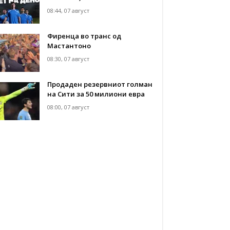
08:44, 07 август
Фиренца во транс од
Мастантоно
08:30, 07 август
Продаден резервниот голман
на Сити за 50 милиони евра
08:00, 07 август