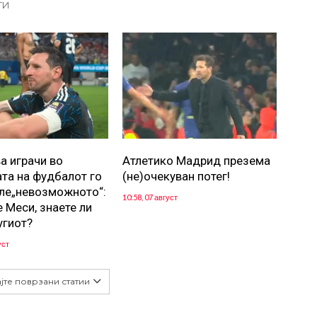
ТИ
а играчи во
Атлетико Мадрид презема
ата на фудбалот го
(не)очекуван потег!
ле„невозможното“:
10:58, 07 август
 Меси, знаете ли
угиот?
уст
јте поврзани статии