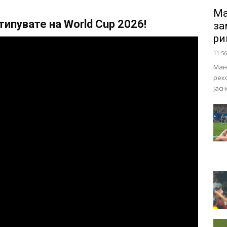
Ма
ипувате на World Cup 2026!
за
ри
11:56
Ман
рек
јас