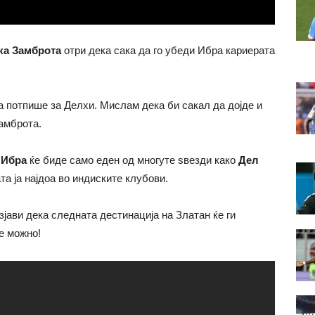
ка Замброта
отри дека сака да го убеди Ибра кариерата
а потпише за Делхи. Мислам дека би сакал да дојде и
Замброта.
Ибра
ќе биде само еден од многуте ѕвезди како
Дел
ата ја најдоа во индиските клубови.
јави дека следната дестинација на Златан ќе ги
 е можно!