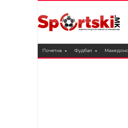
Почетна
Фудбал
Македонс