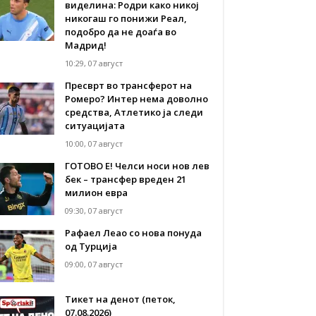
виделина: Родри како никој
никогаш го понижи Реал,
подобро да не доаѓа во
Мадрид!
10:29, 07 август
Пресврт во трансферот на
Ромеро? Интер нема доволно
средства, Атлетико ја следи
ситуацијата
10:00, 07 август
ГОТОВО Е! Челси носи нов лев
бек – трансфер вреден 21
милион евра
09:30, 07 август
Рафаел Леао со нова понуда
од Турција
09:00, 07 август
Тикет на денот (петок,
07.08.2026)