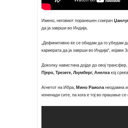
Имено, неговиот поранешен соиграч
Џанлу
да ја заврши во Индија.
„Дефинитивно ќе се обидам да го убедам д
кариерата да ја заврши во Индија“, изјави 
Доколку навистина дојде до овој трансфер,
Пјеро, Трезеге, Љумберг, Анелка
кој среќ
Агнетот на Ибра,
Мино Раиола
неодамна из
изненади сите, па кога е тој во прашање се