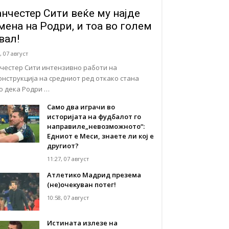
нчестер Сити веќе му најде
мена на Родри, и тоа во голем
вал!
, 07 август
честер Сити интензивно работи на
онструкција на средниот ред откако стана
но дека Родри …
Само два играчи во
историјата на фудбалот го
направиле„невозможното“:
Едниот е Меси, знаете ли кој е
другиот?
11:27, 07 август
Атлетико Мадрид презема
(не)очекуван потег!
10:58, 07 август
Истината излезе на