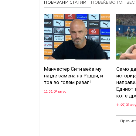
ПОВРЗАНИ СТАТИИ
ПОВЕЌЕ ВО ТОП ВЕС
Манчестер Сити веќе му
Само дв
најде замена на Родри, и
историј
тоа во голем ривал!
направи
Едниот е
11:56, 07 август
кој е др
11:27, 07 авг
Прочита