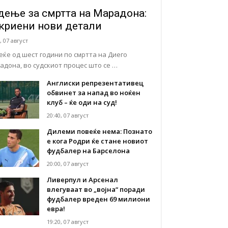
дење за смртта на Марадона:
криени нови детали
, 07 август
еќе од шест години по смртта на Диего
адона, во судскиот процес што се …
Англиски репрезентативец
обвинет за напад во ноќен
клуб – ќе оди на суд!
20:40, 07 август
Дилеми повеќе нема: Познато
е кога Родри ќе стане новиот
фудбалер на Барселона
20:00, 07 август
Ливерпул и Арсенал
влегуваат во „војна“ поради
фудбалер вреден 69 милиони
евра!
19:20, 07 август