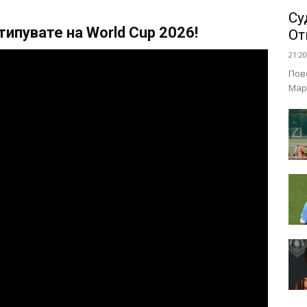
Су
ипувате на World Cup 2026!
От
21:20
Пов
Мар