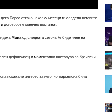
 дека Барса откако неколку месеци ги следела неговите
и договорот е конечно постигнат.
 е дека
Мина
од следната сезона ќе биде член на
трален дефанзивец и моментално настапува за брзилски
опа покажале интерес за него, но Барселона била