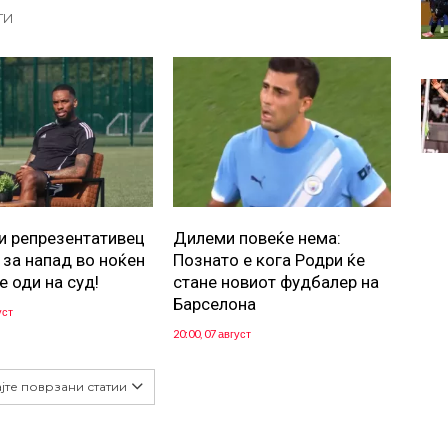
ТИ
и репрезентативец
Дилеми повеќе нема:
 за напад во ноќен
Познато е кога Родри ќе
е оди на суд!
стане новиот фудбалер на
Барселона
уст
20:00, 07 август
јте поврзани статии