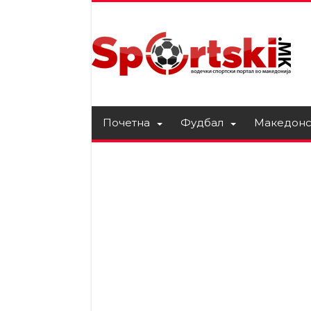
Почетна
Фудбал
Македонс