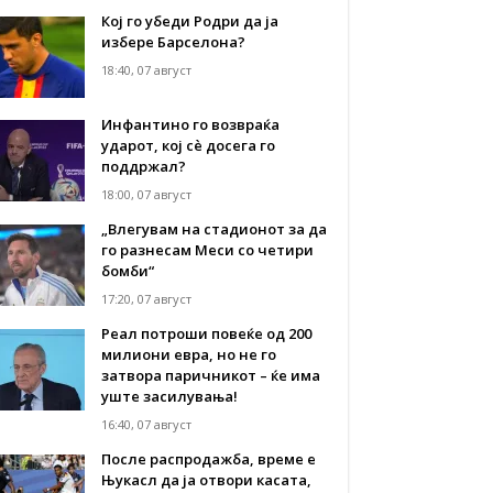
Кој го убеди Родри да ја
избере Барселона?
18:40, 07 август
Инфантино го возвраќа
ударот, кој сè досега го
поддржал?
18:00, 07 август
„Влегувам на стадионот за да
го разнесам Меси со четири
бомби“
17:20, 07 август
Реал потроши повеќе од 200
милиони евра, но не го
затвора паричникот – ќе има
уште засилувања!
16:40, 07 август
После распродажба, време е
Њукасл да ја отвори касата,