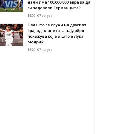
дали има 100.000.000 евра за да
ги задоволи Германците?
16:00, 07 август
Ова што се случи на другиот
крај од планетата најдобро
покажува кој е и што е Лука
Модриќ
15:20, 07 август