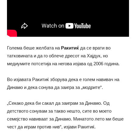
Голема беше желбата на
Ракитиќ
да се врати во
татковината и да го облече дресот на Хајдук, но
медиумите потсетија на негова изјава од 2006 година.
Во изјавата Ракитиќ зборува дека е голем навивач на
Динамо и дека сонува да заигра за „модрите“.
„Секако дека би сакал да заиграм за Динамо. Од
детството сонувам за такво нешто, сите во моето
семејство навиваат за Динамо. Минатото лето ми беше
чест да играм против нив“, изјави Ракитиќ.