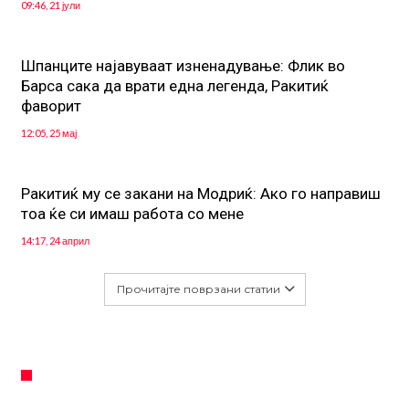
09:46, 21 јули
Шпанците најавуваат изненадување: Флик во
Барса сака да врати една легенда, Ракитиќ
фаворит
12:05, 25 мај
Ракитиќ му се закани на Модриќ: Ако го направиш
тоа ќе си имаш работа со мене
14:17, 24 април
Прочитајте поврзани статии