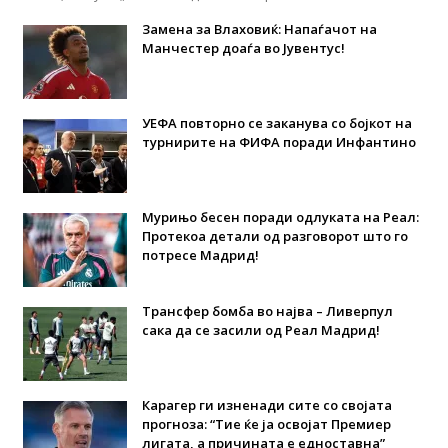
Замена за Влаховиќ: Напаѓачот на
Манчестер доаѓа во Јувентус!
УЕФА повторно се заканува со бојкот на
турнирите на ФИФА поради Инфантино
Мурињо бесен поради одлуката на Реал:
Протекоа детали од разговорот што го
потресе Мадрид!
Трансфер бомба во најва – Ливерпул
сака да се засили од Реал Мадрид!
Карагер ги изненади сите со својата
прогноза: “Тие ќе ја освојат Премиер
лигата, а причината е едноставна”