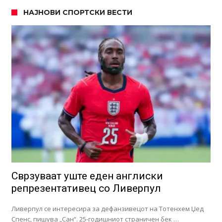
НАЈНОВИ СПОРТСКИ ВЕСТИ
Сврзуваат уште еден англиски
репрезентативец со Ливерпул
Ливерпул се интересира за дефанзивецот на Тотенхем Џед
Спенс, пишува „Сан“. 25-годишниот страничен бек …