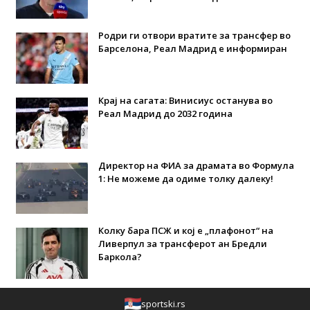
Родри ги отвори вратите за трансфер во
Барселона, Реал Мадрид е информиран
Крај на сагата: Винисиус останува во
Реал Мадрид до 2032 година
Директор на ФИА за драмата во Формула
1: Не можеме да одиме толку далеку!
Колку бара ПСЖ и кој е „плафонот“ на
Ливерпул за трансферот ан Бредли
Баркола?
sportski.rs