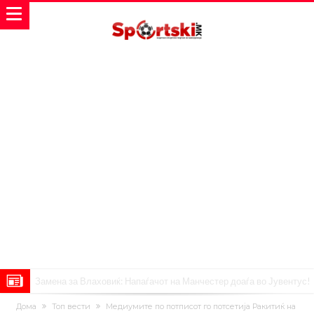
Замена за Влаховиќ: Напаѓачот на Манчестер доаѓа во Јувентус!
УЕФА повторно се заканува со бојкот на турнирите на ФИФА
Дома
Топ вести
Медиумите по потписот го потсетија Ракитиќ на