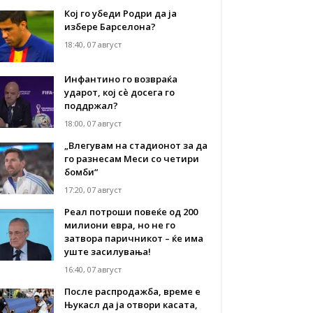
Кој го убеди Родри да ја
избере Барселона?
18:40, 07 август
Инфантино го возвраќа
ударот, кој сè досега го
поддржал?
18:00, 07 август
„Влегувам на стадионот за да
го разнесам Меси со четири
бомби“
17:20, 07 август
Реал потроши повеќе од 200
милиони евра, но не го
затвора паричникот – ќе има
уште засилувања!
16:40, 07 август
После распродажба, време е
Њукасл да ја отвори касата,