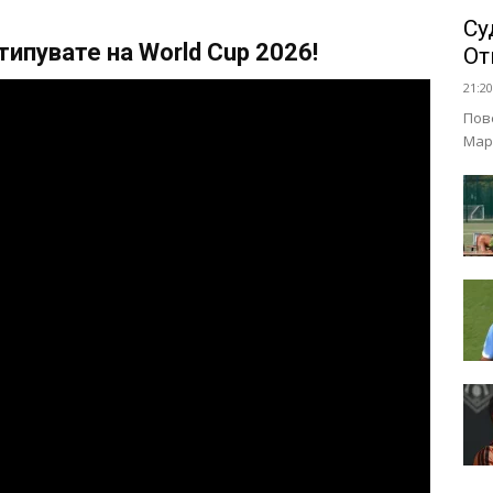
Су
ипувате на World Cup 2026!
От
21:20
Пов
Мар