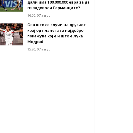
дали има 100.000.000 евра за да
ги задоволи Германците?
16:00, 07 август
Ова што се случи на другиот
крај од планетата најдобро
покажува кој е и што е Лука
Модриќ
15:20, 07 август