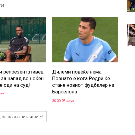
ТИ
и репрезентативец
Дилеми повеќе нема:
 за напад во ноќен
Познато е кога Родри ќе
е оди на суд!
стане новиот фудбалер на
Барселона
уст
20:00, 07 август
јте поврзани статии