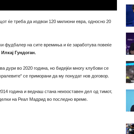
цот ќе треба да издвои 120 милиони евра, односно 20
ки фудбалер на сите времиња и ќе заработува повеќе
 Илкај Гундоган.
ва дури во 2020 година, но бидејќи многу клубови се
„кралевите“ се приморани да му понудат нов договор.
2014 година и веднаш стана неизоставен дел од тимот,
зделки на Реал Мадрид во последно време.