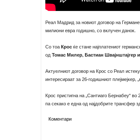
Реал Мадрид за новиот договор на Германе
милиони евра годишно, со вклучен данок.
Со тоа
Крос
ќе стане најплатениот германс
од
Томас Милер, Бастиан Швајнштајгер и
Актуелниот договор на Крос со Реал истеку
интересираат за 26-годишниот плејмејкер, 
Крос пристигна на „Сантиаго Бернабеу“ во 
па секако е една од најдобрите трансфер 
Коментари