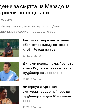
дење за смртта на Марадона:
криени нови детали
, 07 август
еќе од шест години по смртта на Диего
адона, во судскиот процес што се …
Англиски репрезентативец
обвинет за напад во ноќен
клуб – ќе оди на суд!
20:40, 07 август
Дилеми повеќе нема: Познато
е кога Родри ќе стане новиот
фудбалер на Барселона
20:00, 07 август
Ливерпул и Арсенал
влегуваат во „војна“ поради
фудбалер вреден 69 милиони
евра!
19:20, 07 август