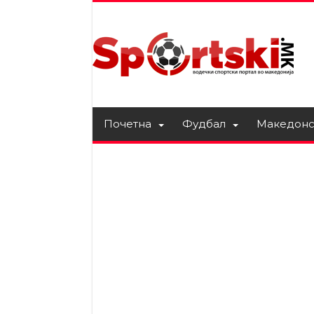
Почетна
Фудбал
Македонс