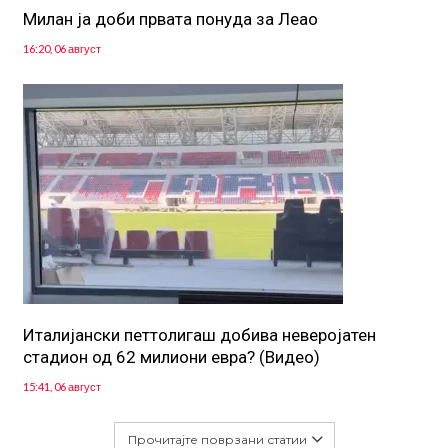
Милан ја доби првата понуда за Леао
16:20, 06 август
Италијански петтолигаш добива неверојатен
стадион од 62 милиони евра? (Видео)
15:41, 06 август
Прочитајте поврзани статии