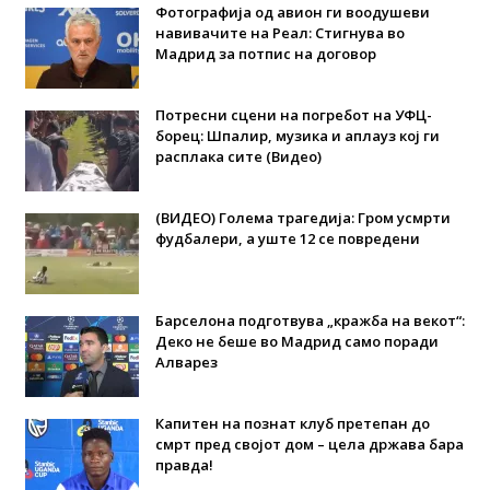
Фотографија од авион ги воодушеви
навивачите на Реал: Стигнува во
Мадрид за потпис на договор
Потресни сцени на погребот на УФЦ-
борец: Шпалир, музика и аплауз кој ги
расплака сите (Видео)
(ВИДЕО) Голема трагедија: Гром усмрти
фудбалери, а уште 12 се повредени
Барселона подготвува „кражба на векот“:
Деко не беше во Мадрид само поради
Алварез
Капитен на познат клуб претепан до
смрт пред својот дом – цела држава бара
правда!