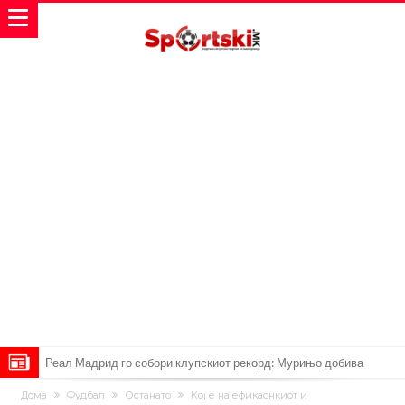
Реал Мадрид го собори клупскиот рекорд: Мурињо добива
засилување за 140 милиони евра!
Милан ја доби првата понуда за Леао
Дома
Фудбал
Останато
Кој е најефикаснкиот и