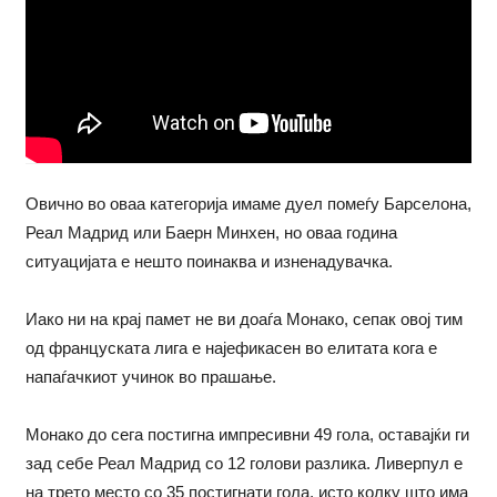
Овично во оваа категорија имаме дуел помеѓу Барселона,
Реал Мадрид или Баерн Минхен, но оваа година
ситуацијата е нешто поинаква и изненадувачка.
Иако ни на крај памет не ви доаѓа Монако, сепак овој тим
од француската лига е најефикасен во елитата кога е
напаѓачкиот учинок во прашање.
Монако до сега постигна импресивни 49 гола, оставајќи ги
зад себе Реал Мадрид со 12 голови разлика. Ливерпул е
на трето место со 35 постигнати гола, исто колку што има