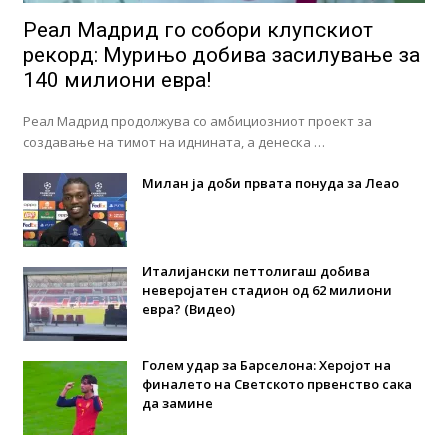
Реал Мадрид го собори клупскиот
рекорд: Мурињо добива засилување за
140 милиони евра!
Реал Мадрид продолжува со амбициозниот проект за
создавање на тимот на иднината, а денеска …
Милан ја доби првата понуда за Леао
Италијански петтолигаш добива
неверојатен стадион од 62 милиони
евра? (Видео)
Голем удар за Барселона: Херојот на
финалето на Светското првенство сака
да замине