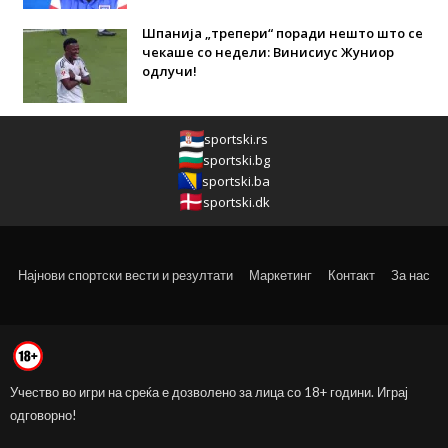
Шпанија „трепери“ поради нешто што се
чекаше со недели: Винисиус Жуниор
одлучи!
sportski.rs
sportski.bg
sportski.ba
sportski.dk
Најнови спортски вести и резултати
Маркетинг
Контакт
За нас
Учество во игри на среќа е дозволено за лица со 18+ години. Играј
одговорно!