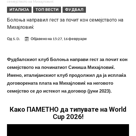
семејството на Михајловиќ
Тетоважата на Габриел стана предмет на потсмев: Навивачите го
ИТАЛИЈА
ТОП ВЕСТИ
ФУДБАЛ
вметнаа Де Брујне и направија хит (Фото)
Бизарна тепачка која го запали интернетот: Познатиот тешкаш го
Болоња направил гест за почит кон семејството на
Михајловиќ
прифати најлудиот предизвик на кариерата – сам против
Меси, Нејмар и Суарез повторно заедно?!
шестмина (Видео)
Маркус Рашфорд повторно со Манчестер Јунајтед. Не е
Од
S. D.
Објавено на
15:27, 16 февруари
заинтересиран за трансфер во Турција и Саудиска Арабија
Дарвин Нуњез на прагот на трансфер во Трабзонспор
Тикет на денот (понеделник, 10.08.2026)
Фудбалскиот клуб Болоња направи гест за почит кон
семејството на починатиот Синиша Михајловиќ.
Феран Торес се поблиску до трансфер во ПСЖ
Имено, италијанскиот клуб продолжил да ја исплаќа
Даниел Малдини повторно го смени клубот во Серија “А”
договорената плата на Михајловиќ на неговото
семејство се до истекот на договор (јуни 2023).
Како ПАМЕТНО да типувате на World
Cup 2026!