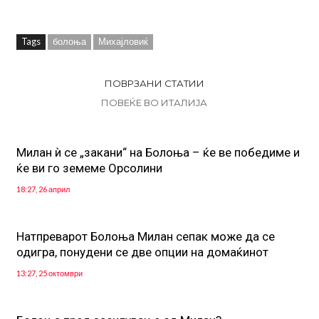
Tags
болоња
Михајловиќ
ПОВРЗАНИ СТАТИИ
ПОВЕЌЕ ВО ИТАЛИЈА
Милан ѝ се „закани“ на Болоња – ќе ве победиме и
ќе ви го земеме Орсолини
18:27, 26 април
Натпреварот Болоња Милан сепак може да се
одигра, понудени се две опции на домаќинот
13:27, 25 октомври