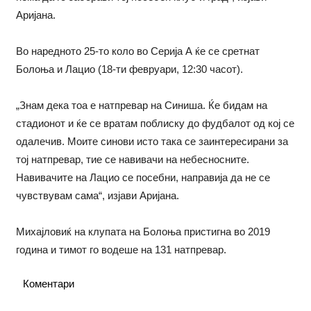
Аријана.
Во наредното 25-то коло во Серија А ќе се сретнат
Болоња и Лацио (18-ти февруари, 12:30 часот).
„Знам дека тоа е натпревар на Синиша. Ќе бидам на
стадионот и ќе се вратам поблиску до фудбалот од кој се
одалечив. Моите синови исто така се заинтересирани за
тој натпревар, тие се навивачи на небесносните.
Навивачите на Лацио се посебни, направија да не се
чувствувам сама“, изјави Аријана.
Михајловиќ на клупата на Болоња пристигна во 2019
година и тимот го водеше на 131 натпревар.
Коментари