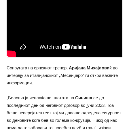
Сопругата на српскиот тренер,
Аријана Михајловиќ
во
интервју за италијанскиот „Месенџеро“ ги откри ваквите
информации.
„Болоња ја исплаќаше платата на
Синиша
се до
последниот ден од неговиот договор во јуни 2023. Тоа
беше неверојатен гест кој ми даваше одредена сигурност
во деновите кога бев во голема конфузија. Никој од нас
нема да го заборави тој посебен клуб и град“, изјави