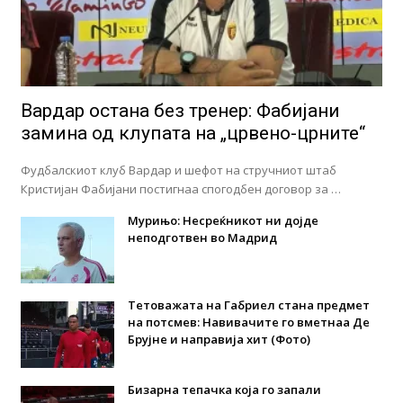
Вардар остана без тренер: Фабијани
замина од клупата на „црвено-црните“
Фудбалскиот клуб Вардар и шефот на стручниот штаб
Кристијан Фабијани постигнаа спогодбен договор за …
Мурињо: Несреќникот ни дојде
неподготвен во Мадрид
Тетоважата на Габриел стана предмет
на потсмев: Навивачите го вметнаа Де
Брујне и направија хит (Фото)
Бизарна тепачка која го запали