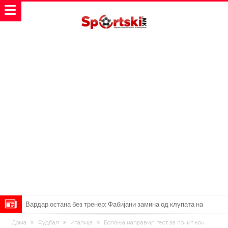
Вардар остана без тренер: Фабијани замина од клупата на
„црвено-црните“
Мурињо: Несреќникот ни дојде неподготвен во Мадрид
Дома
Фудбал
Италија
Болоња направил гест за почит кон