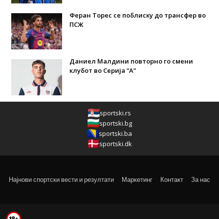
Феран Торес се поблиску до трансфер во
ПСЖ
Даниел Малдини повторно го смени
клубот во Серија “А”
sportski.rs
sportski.bg
sportski.ba
sportski.dk
Најнови спортски вести и резултати
Маркетинг
Контакт
За нас