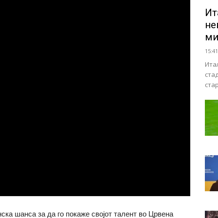
Ит
не
ми
15:41
Ита
ста
ста
нска шанса за да го покаже својот талент во Црвена