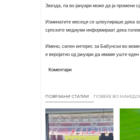
Звезда, па во јануари може да ја промени с
Изминатите месеци се шпеулираше дека з
српските медиуми информираат дека голем
Имено, силен интерес за Бабунски во моме
е веројатно од јануари да имаме уште еден
Коментари
ПОВРЗАНИ СТАТИИ
ПОВЕЌЕ ВО МАКЕДО