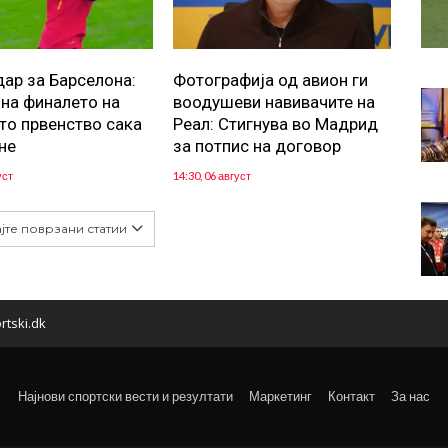
дар за Барселона:
Фотографија од авион ги
 на финалето на
воодушеви навивачите на
то првенство сака
Реал: Стигнува во Мадрид
не
за потпис на договор
уст
14:30, 06 август
јте поврзани статии
rtski.dk
Најнови спортски вести и резултати
Маркетинг
Контакт
За нас