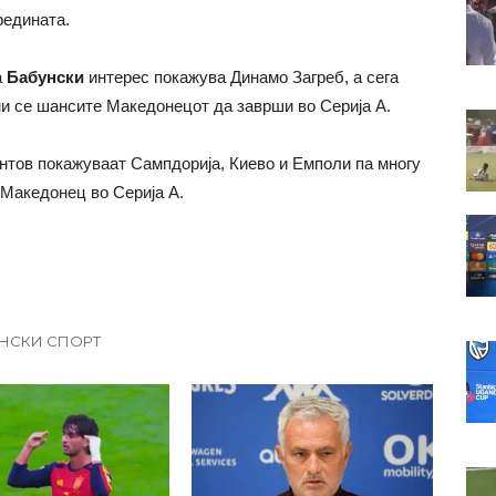
редината.
а
Бабунски
интерес покажува Динамо Загреб, а сега
и се шансите Македонецот да заврши во Серија А.
нтов покажуваат Сампдорија, Киево и Емполи па многу
 Македонец во Серија А.
НСКИ СПОРТ