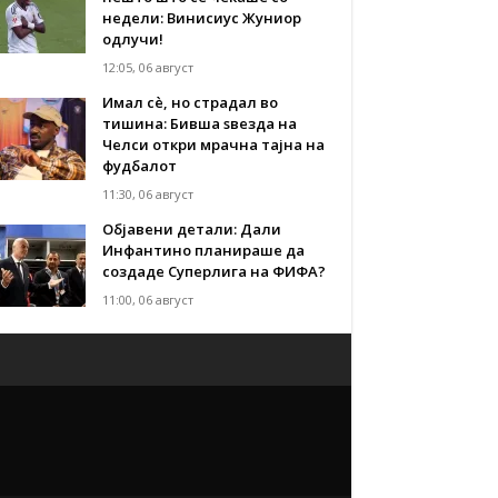
недели: Винисиус Жуниор
одлучи!
12:05, 06 август
Имал сè, но страдал во
тишина: Бивша ѕвезда на
Челси откри мрачна тајна на
фудбалот
11:30, 06 август
Објавени детали: Дали
Инфантино планираше да
создаде Суперлига на ФИФА?
11:00, 06 август