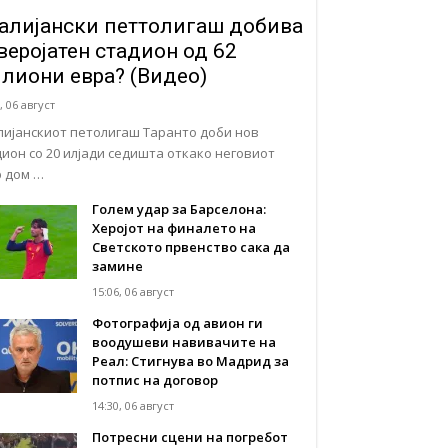
алијански петтолигаш добива
веројатен стадион од 62
лиони евра? (Видео)
, 06 август
лијанскиот петолигаш Таранто доби нов
дион со 20 илјади седишта откако неговиот
р дом …
Голем удар за Барселона:
Херојот на финалето на
Светското првенство сака да
замине
15:06, 06 август
Фотографија од авион ги
воодушеви навивачите на
Реал: Стигнува во Мадрид за
потпис на договор
14:30, 06 август
Потресни сцени на погребот