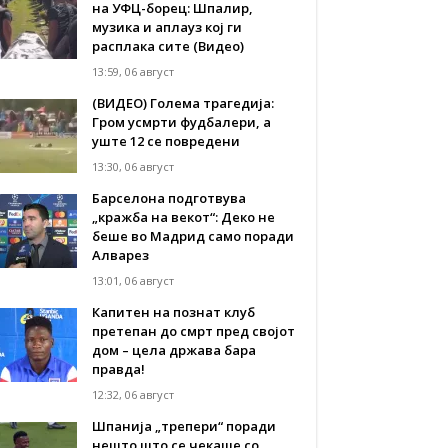
на УФЦ-борец: Шпалир,
музика и аплауз кој ги
расплака сите (Видео)
13:59, 06 август
(ВИДЕО) Голема трагедија:
Гром усмрти фудбалери, а
уште 12 се повредени
13:30, 06 август
Барселона подготвува
„кражба на векот“: Деко не
беше во Мадрид само поради
Алварез
13:01, 06 август
Капитен на познат клуб
претепан до смрт пред својот
дом – цела држава бара
правда!
12:32, 06 август
Шпанија „трепери“ поради
нешто што се чекаше со