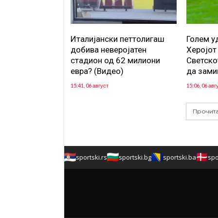
Италијански петтолигаш
Голем у
добива неверојатен
Херојот
стадион од 62 милиони
Светско
евра? (Видео)
да зами
15:41, 06 август
15:06, 06 авг
Прочита
sportski.rs
sportski.bg
sportski.ba
spo