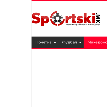
Почетна
Фудбал
Македонс