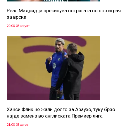
Реал Мадрид ја прекинува потрагата по нов играч
за врска
22:00, 08 август
Ханси Флик не жали долго за Араухо, туку брзо
најде замена во англиската Премиер лига
21:00, 08 август