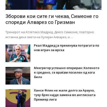
Зборови кои сите ги чекаа, Симеоне го
спореди Алварез со Гризман
Тренерот на Атлетико Мадрид, Диего Симеоне, повторно
истакна дека смета на Хулијан Алварез, и …
Реал Мадрид ја прекинува потрагата по
нов играч за врска
Мекгрегор успешно опериран: Коленото
е средено, се враќам посилен од кога
било
Ханси Флик не жали долго за Араухо,
туку брзо најде замена во англиската
Премиер лига