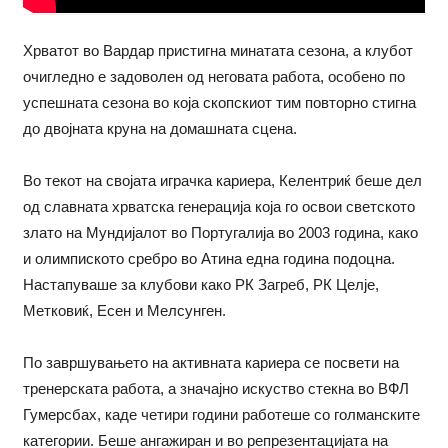
Хрватот во Вардар пристигна минатата сезона, а клубот
очигледно е задоволен од неговата работа, особено по
успешната сезона во која скопскиот тим повторно стигна
до двојната круна на домашната сцена.
Во текот на својата играчка кариера, Келентриќ беше дел
од славната хрватска генерација која го освои светското
злато на Мундијалот во Португалија во 2003 година, како
и олимпиското сребро во Атина една година подоцна.
Настапуваше за клубови како РК Загреб, РК Целје,
Метковиќ, Есен и Мелсунген.
По завршувањето на активната кариера се посвети на
тренерската работа, а значајно искуство стекна во ВФЛ
Гумерсбах, каде четири години работеше со голманските
категории. Беше ангажиран и во репрезентацијата на