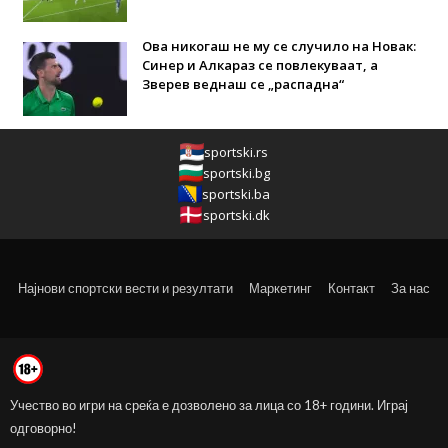
Ова никогаш не му се случило на Новак:
Синер и Алкараз се повлекуваат, а
Зверев веднаш се „распадна“
sportski.rs
sportski.bg
sportski.ba
sportski.dk
Најнови спортски вести и резултати
Маркетинг
Контакт
За нас
Учество во игри на среќа е дозволено за лица со 18+ години. Играј
одговорно!