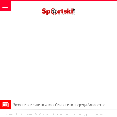
Реал Мадрид ја прекинува потрагата по нов играч за врска
Мекгрегор успешно опериран: Коленото е средено, се враќам
Дома
Останати
Ракомет
Убава вест за Вардар: Го задржа