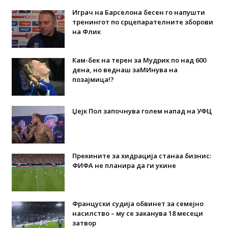
Играч на Барселона бесен го напушти
тренингот по срцепарателните зборови
на Флик
Кам-бек на терен за Мудрик по над 600
дена, но веднаш заМИнува на
позајмица!?
Џејк Пол започнува голем напад на УФЦ
Прекините за хидрација станаа бизнис:
ФИФА не планира да ги укине
Француски судија обвинет за семејно
насилство – му се заканува 18 месеци
затвор