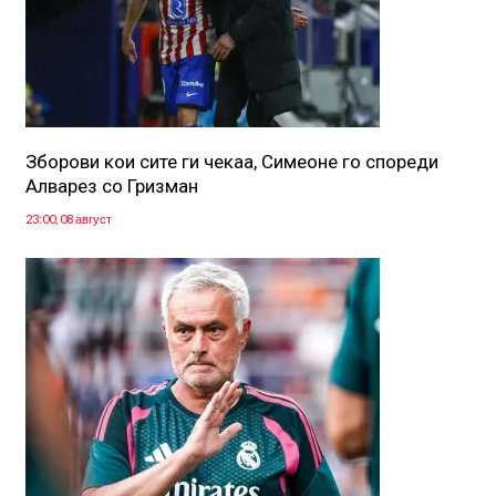
Зборови кои сите ги чекаа, Симеоне го спореди
Алварез со Гризман
23:00, 08 август