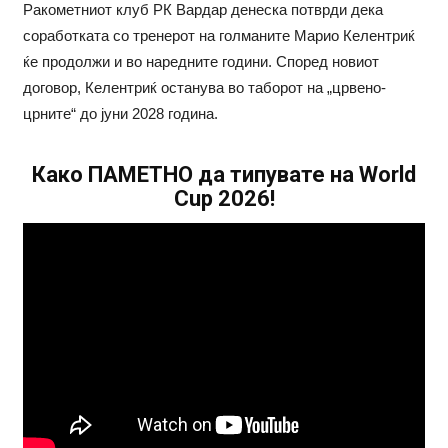
Ракометниот клуб РК Вардар денеска потврди дека
соработката со тренерот на голманите Марио Келентриќ
ќе продолжи и во наредните години. Според новиот
договор, Келентриќ останува во таборот на „црвено-
црните“ до јуни 2028 година.
Како ПАМЕТНО да типувате на World
Cup 2026!