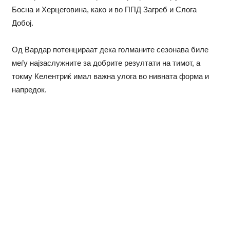
Босна и Херцеговина, како и во ППД Загреб и Слога
Добој.
Од Вардар потенцираат дека голманите сезонава биле
меѓу најзаслужните за добрите резултати на тимот, а
токму Келентриќ имал важна улога во нивната форма и
напредок.