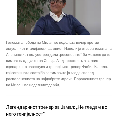
Големата победа на Милан во неделата вечер против
актуелниот италијански шампион Наполи ја отвори темата на
Апенинскиот полуостров дали „росонерите“ би можеле да го
симнат владејачот на Серија А од престолот, а ваквиот
сценарио го навестува и трофејниот тренер Фабио Капело,
кој сегашната состојба во тимовите ја гледа според
расположението на најдобрите играчи. Поранешниот тренер
на Милан, по неделниот дерби, …
Легендарниот тренер за Јамал: „Не гледам во
него генијалност“