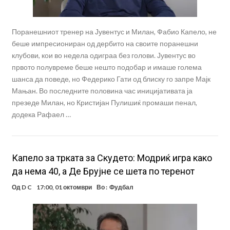
Поранешниот тренер на Јувентус и Милан, Фабио Капело, не
беше импресиониран од дербито на своите поранешни
клубови, кои во недела одиграа без голови. Јувентус во
првото полувреме беше нешто подобар и имаше голема
шанса да поведе, но Федерико Гати од блиску го запре Мајк
Мањан. Во последните половина час иницијативата ја
презеде Милан, но Кристијан Пулишиќ промаши пенал,
додека Рафаел …
Капело за трката за Скудето: Модриќ игра како
да нема 40, а Де Брујне се шета по теренот
Од
D C
17:00, 01 октомври
Во :
Фудбал