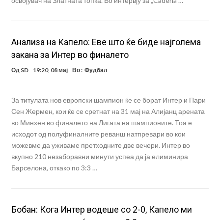
освојувач на Златната топка. Во интервју за „Cadena …
Анализа на Капело: Еве што ќе биде најголема
закана за Интер во финалето
Од
SD
19:20, 08 мај
Во :
Фудбал
За титулата нов европски шампион ќе се борат Интер и Пари
Сен Жермен, кои ќе се сретнат на 31 мај на Алијанц арената
во Минхен во финалето на Лигата на шампионите. Тоа е
исходот од полуфиналните реванш натпревари во кои
можевме да уживаме претходните две вечери. Интер во
вкупно 210 незаборавни минути успеа да ја елиминира
Барселона, откако по 3:3 …
Бобан: Кога Интер водеше со 2-0, Капело ми