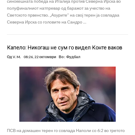
синоќешната победа на Италија против Северна Ирска во
полуфиналниот натпревар од баражот за учество на
Светското првенство. „Аѕурите“ на свој терен ја совладаа
Северна Ирска со головите на Сандро …
Капело: Никогаш не сум го видел Конте ваков
Од
V. M.
08:26, 22 октомври
Во :
Фудбал
ПСВ на домашен терен го совлада Наполи со 6:2 во третото