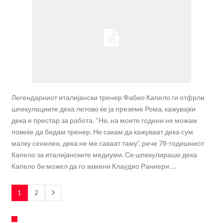
Легендарниот италијански тренер Фабио Капело ги отфрли
шпекулациите дека летово ќе ја преземе Рома, кажувајќи
дека е престар за работа. “Не, на моите години не можам
повеќе да бидам тренер. Не сакам да кажуваат дека сум
малку сенилен, дека не ме сакаат таму”, рече 78-годишниот
Капело за италијанските медиуми. Се шпекулираше дека
Капело би можел да го замени Клаудио Раниери …
1
2