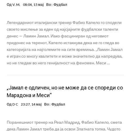
Од
V. M.
08:04, 15 мај
Во :
Фудбал
Легендарниот италијански тренер Фабио Капело го сподели
своето мислење за еден од најсјајните фудбалски таленти
денес — Ламин Јамал. Иако фасциниран од неговиот
придонес на теренот, Капело истакнува дека не го гледа во
категоријата на најголемите на сите времиња. „Ламин Јамал
е играч со многу квалитети и може значително да напредува,
но не гледам во него генијалност на феномен. Меси …
„Јамал е одличен, но не може да се спореди со
Марадона и Меси“
Од
D C
23:27, 14 мај
Во :
Фудбал
Поранешниот тренер на Реал Мадрид, Фабио Капело, смета
дека Ламин Јамал треба да ја освои Златната топка. Чудото