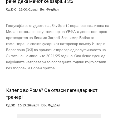
рече дека мечот ќе заврши 3:3
Од
D C
22:00, 01 мај
Во :
Фудбал
Гостувајќи во студиото на „Sky Sport“, поранешната икона на
Милан, некогашен функционер на УЕФА, а денес повторно
претседател на Динамо Загреб, Звонимир Бобан го
коментираше спектакуларниот натпревар помеѓу Интер и
Барселона (3:3) во првиот натпревар од полуфиналето на
Лигата на шампионите 2024/25 година. Ова беше еден од
најубавите натпревари во последните години кој го остави
без зборови, а Бобан притоа …
Капело во Рома? Се огласи легендарниот
тренер!
Од
SD
20:15, 28 март
Во :
Фудбал