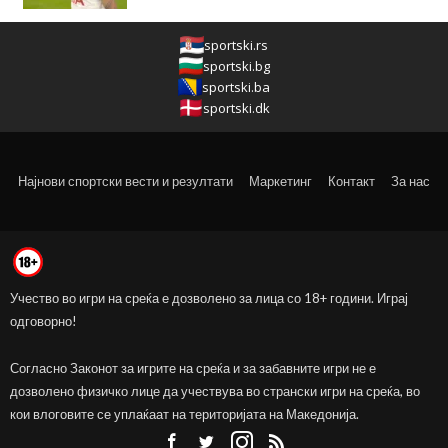
sportski.rs
sportski.bg
sportski.ba
sportski.dk
Најнови спортски вести и резултати
Маркетинг
Контакт
За нас
Учество во игри на среќа е дозволено за лица со 18+ години. Играј
одговорно!
Согласно Законот за игрите на среќа и за забавните игри не е
дозволено физичко лице да учествува во странски игри на среќа, во
кои влоговите се уплаќаат на територијата на Македонија.