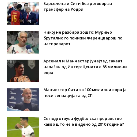
Барселона и Сити без договор за
трансфер на Родри
Никој не разбира зошто: Мурињо
брутално го понижи Ференцварош по
натпреварот
Арсенал и Манчестер Јунајтед сакаат
напаѓач од Интер: Цената е 85 милиони
евра
Манчестер Сити за 100 милиони евра ја
носи сензацијата од СП
Се подготвува фудбалска предавство
какво што не е видено од 2010 година?