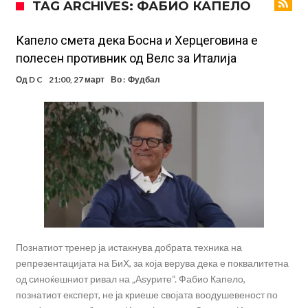
TAG ARCHIVES: ФАБИО КАПЕЛО
Звезда на Реал зборува за тоа како е да се работи со Мурињо:
Зборовите одекнаа низ Шпанија
Одењето на Араухо го натера Флик на итен потег, дури и управата
Капело смета дека Босна и Херцеговина е
полесен противник од Велс за Италија
на клубот е изненадена
Барселона и Сити без договор за трансфер на Родри
Од
D C
21:00, 27 март
Во :
Фудбал
Никој не разбира зошто: Мурињо брутално го понижи
Ференцварош по натпреварот
Арсенал и Манчестер Јунајтед сакаат напаѓач од Интер: Цената е
85 милиони евра
Манчестер Сити за 100 милиони евра ја носи сензацијата од СП
Се подготвува фудбалска предавство какво што не е видено од
2010 година?
Познатиот тренер ја истакнува добрата техника на
репрезентацијата на БиХ, за која верува дека е поквалитетна
од синоќешниот ривал на „Аѕурите“. Фабио Капело,
познатиот експерт, не ја криеше својата воодушевеност по