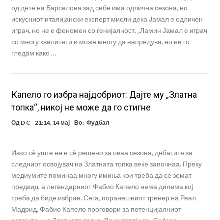
од дете на Барселона зад себе има одлична сезона, но
искусниот италијански експерт мисли дека Јамал е одличен
играч, но не е феномен со генијалност. „Ламин Јамал е играч
со многу квалитети и може многу да напредува, но не го
гледам како …
Капело го избра најдобриот: Дајте му „Златна
топка“, никој не може да го стигне
Од
D C
21:14, 14 мај
Во :
Фудбал
Иако сè уште не е сè решено за оваа сезона, дебатите за
следниот освојувач на Златната топка веќе започнаа. Преку
медиумите поминаа многу имиња кои треба да се земат
предвид, а легендарниот Фабио Капело нема дилема кој
треба да биде избран. Сега, поранешниот тренер на Реал
Мадрид, Фабио Капело проговори за потенцијалниот