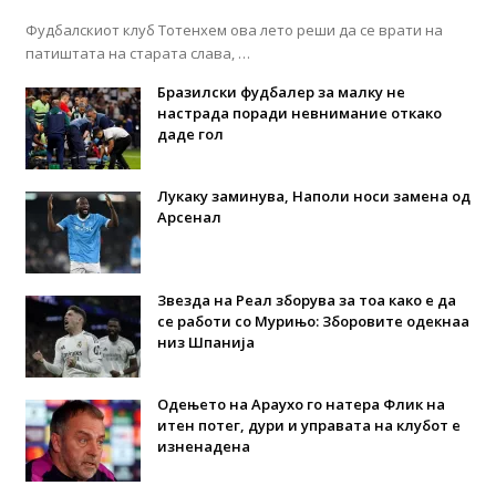
Фудбалскиот клуб Тотенхем ова лето реши да се врати на
патиштата на старата слава, …
Бразилски фудбалер за малку не
настрада поради невнимание откако
даде гол
Лукаку заминува, Наполи носи замена од
Арсенал
Звезда на Реал зборува за тоа како е да
се работи со Мурињо: Зборовите одекнаа
низ Шпанија
Одењето на Араухо го натера Флик на
итен потег, дури и управата на клубот е
изненадена