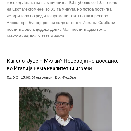
коло од Лигата на шампионите. ПСВ губеше со 1:0 по голот
на Скот Мектоминеј во 31-та минута, но потоа постигна
четири гола по ред и го промени текот на натпреварот.
Алесандро Буонгјорно си даде автогол, Исмаел Саибари
постигна еден, додека Денис Ман постигна два гола.
Мектоминеј во 85-тата минута …
Капело: Јуве – Милан? Неверојатно досадно,
во Италија нема квалитетни играчи
Од
D C
15:00, 07 октомври
Во :
Фудбал