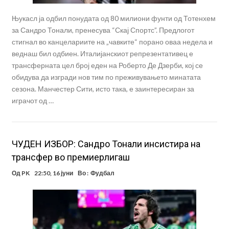
Њукасл ја одбил понудата од 80 милиони фунти од Тотенхем
за Сандро Тонали, пренесува “Скај Спортс”. Предлогот
стигнал во канцелариите на „чавките“ порано оваа недела и
веднаш бил одбиен. Италијанскиот репрезентативец е
трансферната цел број еден на Роберто Де Дзерби, кој се
обидува да изгради нов тим по преживувањето минатата
сезона. Манчестер Сити, исто така, е заинтересиран за
играчот од …
ЧУДЕН ИЗБОР: Сандро Тонали инсистира на
трансфер во премиерлигаш
Од
PK
22:50, 16 јуни
Во :
Фудбал