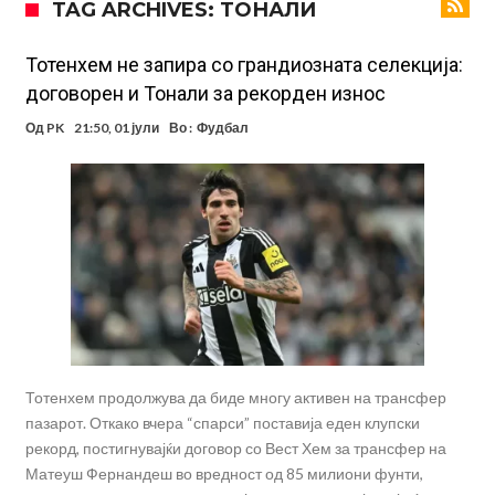
TAG ARCHIVES: ТОНАЛИ
милиони евра? (Видео)
Голем удар за Барселона: Херојот на финалето на Светското
првенство сака да замине
Фотографија од авион ги воодушеви навивачите на Реал:
Тотенхем не запира со грандиозната селекција:
договорен и Тонали за рекорден износ
Стигнува во Мадрид за потпис на договор
Потресни сцени на погребот на УФЦ-борец: Шпалир, музика и
Од
PK
21:50, 01 јули
Во :
Фудбал
аплауз кој ги расплака сите (Видео)
(ВИДЕО) Голема трагедија: Гром усмрти фудбалери, а уште 12 се
повредени
Барселона подготвува „кражба на векот“: Деко не беше во
Мадрид само поради Алварез
Капитен на познат клуб претепан до смрт пред својот дом – цела
држава бара правда!
Шпанија „трепери“ поради нешто што се чекаше со недели:
Винисиус Жуниор одлучи!
Тотенхем продолжува да биде многу активен на трансфер
пазарот. Откако вчера “спарси” поставија еден клупски
рекорд, постигнувајќи договор со Вест Хем за трансфер на
Матеуш Фернандеш во вредност од 85 милиони фунти,