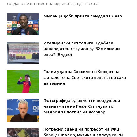
создавање на тимот на иднината, а денеска …
Милан ја доби првата понуда за Леао
Италијански петтолигаш добива
неверојатен стадион од 62 милиони
евра? (Видео)
Голем удар за Барселона: Херојот на
финалето на Светското првенство сака
да замине
Фотографија од авион ги воодушеви
навивачите на Реал: Стигнува во
Мадрид за потпис на договор
Потресни сцени на погребот на УФЦ-
борец: Шпалир, музика и аплауз кој ги