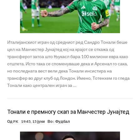
Италијанскиот играч од средниот ред Сандро Тонали беше
цел на Манчестер Јунајтед кој на крајот се откажа од
трансферот затоа што Њукасл бара 100 милиони евра како
отштета. Исто така се споменуваше дека и Арсенал го сака,
но последната вест вели дека Тонали инсистира на
трансфер во друг клуб од Лондон. Имено, Тотенхем го гледа
Тонали како централен играч за …
Тонали е премногу скап за Манчестер Јунајтед
Од
PK
19:45, 15 јуни
Во :
Фудбал