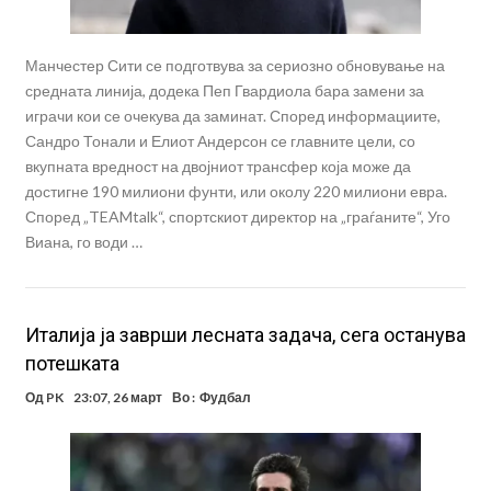
Манчестер Сити се подготвува за сериозно обновување на
средната линија, додека Пеп Гвардиола бара замени за
играчи кои се очекува да заминат. Според информациите,
Сандро Тонали и Елиот Андерсон се главните цели, со
вкупната вредност на двојниот трансфер која може да
достигне 190 милиони фунти, или околу 220 милиони евра.
Според „TEAMtalk“, спортскиот директор на „граѓаните“, Уго
Виана, го води …
Италија ја заврши лесната задача, сега останува
потешката
Од
PK
23:07, 26 март
Во :
Фудбал