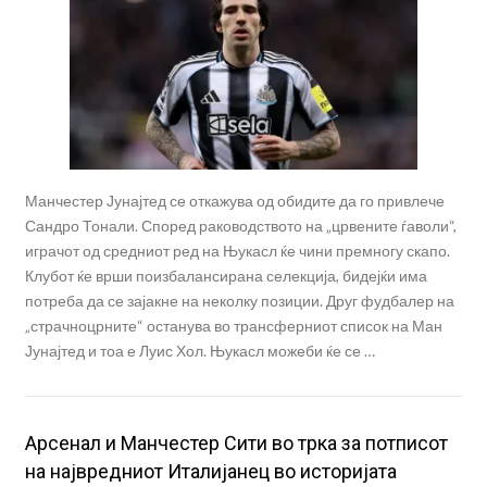
Манчестер Јунајтед се откажува од обидите да го привлече
Сандро Тонали. Според раководството на „црвените ѓаволи“,
играчот од средниот ред на Њукасл ќе чини премногу скапо.
Клубот ќе врши поизбалансирана селекција, бидејќи има
потреба да се зајакне на неколку позиции. Друг фудбалер на
„страчноцрните“ останува во трансферниот список на Ман
Јунајтед и тоа е Луис Хол. Њукасл можеби ќе се …
Арсенал и Манчестер Сити во трка за потписот
на највредниот Италијанец во историјата