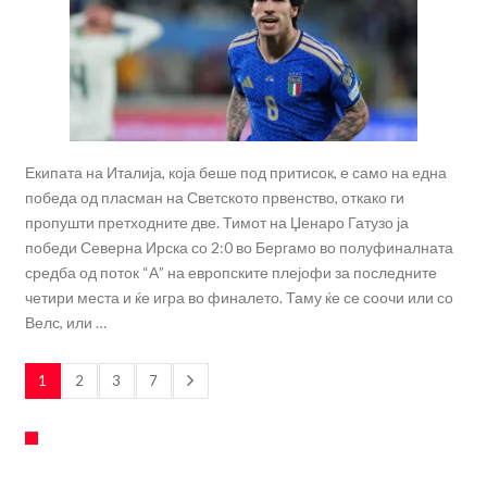
Екипата на Италија, која беше под притисок, е само на една
победа од пласман на Светското првенство, откако ги
пропушти претходните две. Тимот на Џенаро Гатузо ја
победи Северна Ирска со 2:0 во Бергамо во полуфиналната
средба од поток “А” на европските плејофи за последните
четири места и ќе игра во финалето. Таму ќе се соочи или со
Велс, или …
1
2
3
7