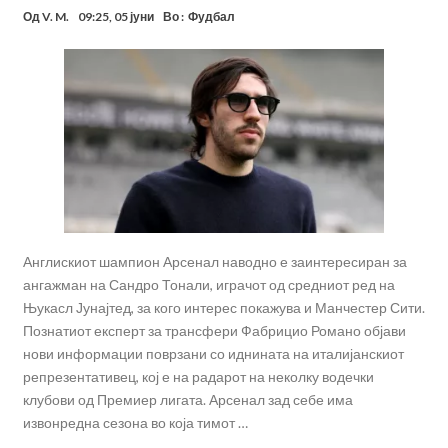
Од
V. M.
09:25, 05 јуни
Во :
Фудбал
Англискиот шампион Арсенал наводно е заинтересиран за
ангажман на Сандро Тонали, играчот од средниот ред на
Њукасл Јунајтед, за кого интерес покажува и Манчестер Сити.
Познатиот експерт за трансфери Фабрицио Романо објави
нови информации поврзани со иднината на италијанскиот
репрезентативец, кој е на радарот на неколку водечки
клубови од Премиер лигата. Арсенал зад себе има
извонредна сезона во која тимот …