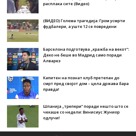
расплака сите (Видео)
(ВИДЕО) Голема трагедија: Гром усмрти
фудбалери, а уште 12 се повредени
Барселона подготвува „кражба на векот“:
Деко не беше во Мадрид само поради
Алварез
Капитен на познат клуб претепан до
смрт пред својот дом – цела држава бара
правда!
Шпанија „трепери“ поради нешто што се
чекаше со недели: Винисиус Жуниор
одлучи!