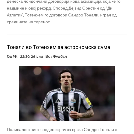
денеска лондончани договорија нова аквизиција, која ќе го
надмине и овој рекорд. Според Дејвид Орнстин од “Ди
Атлетик”, Тотенхем го договори Сандро Тонали, играч од
средината на теренот …
Тонали во Тотенхем за астрономска сума
Од
PK
22:30, 26 јуни
Во :
Фудбал
Поливалентниот среден играч за врска Сандро Тонали е