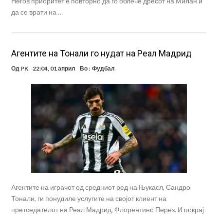
Негов приоритет е повторно да го облече дресот на Милан и
да се врати на …
Агентите на Тонали го нудат на Реал Мадрид
Од
PK
22:04, 01 април
Во :
Фудбал
Агентите на играчот од средниот ред на Њукасл, Сандро
Тонали, ги понудиле услугите на својот клиент на
претседателот на Реал Мадрид, Флорентино Перез. И покрај