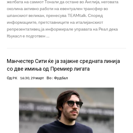
желбата на самиот Тонали да остане во Англија, неговата
околина активно работи на евентуален трансфер во
шпанскиот великан, пренесува TEAMtalk. Според
информациите, претставниците на италијанскиот
репрезентативец ја информирале управата на Реал дека
Њукасл е подготвен …
Манчестер Сити ќе ја зајакне средната линија
со две имиња од Премиер лигата
Од
PK
16:30, 29 март
Во :
Фудбал