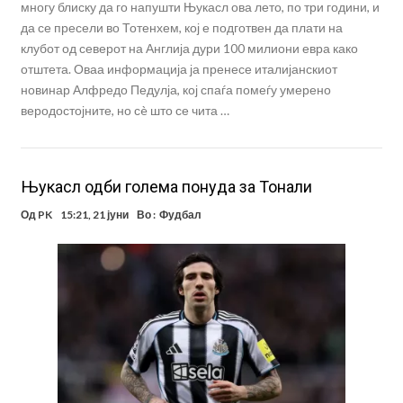
многу блиску да го напушти Њукасл ова лето, по три години, и
да се пресели во Тотенхем, кој е подготвен да плати на
клубот од северот на Англија дури 100 милиони евра како
отштета. Оваа информација ја пренесе италијанскиот
новинар Алфредо Педулја, кој спаѓа помеѓу умерено
веродостојните, но сè што се чита …
Њукасл одби голема понуда за Тонали
Од
PK
15:21, 21 јуни
Во :
Фудбал