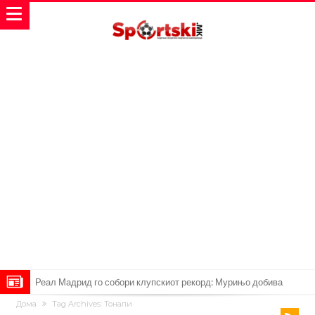
Милан ја доби првата понуда за Леао
Дома
Tag Archives: Тонали
Италијански петтолигаш добива неверојатен стадион од 62