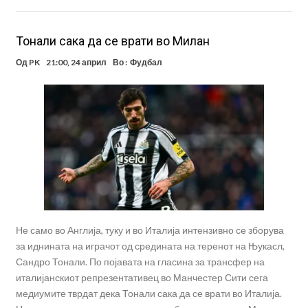
Тонали сака да се врати во Милан
Од
PK
21:00, 24 април
Во :
Фудбал
Не само во Англија, туку и во Италија интензивно се зборува
за иднината на играчот од средината на теренот на Њукасл,
Сандро Тонали. По појавата на гласина за трансфер на
италијанскиот репрезентативец во Манчестер Сити сега
медиумите тврдат дека Тонали сака да се врати во Италија.