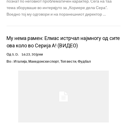
познат по неговиот проблематичен карактер. Сега на таа
тема зборуваше во интервјуто за „Кориере дела Сера“.
Воедно тој му одговори и на поранешниот директор …
Му нема рамен: Елмас истрчал најмногу од сите
ова коло во Серија А! (ВИДЕО)
Од
S. D.
16:23, 30 јуни
Во :
Италија
,
Македонски спорт
,
Топ вести
,
Фудбал