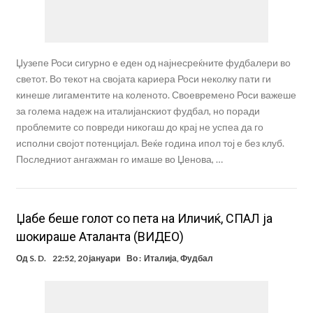
Џузепе Роси сигурно е еден од најнесреќните фудбалери во
светот. Во текот на својата кариера Роси неколку пати ги
кинеше лигаментите на коленото. Своевремено Роси важеше
за голема надеж на италијанскиот фудбал, но поради
проблемите со повреди никогаш до крај не успеа да го
исполни својот потенцијал. Веќе година ипол тој е без клуб.
Последниот ангажман го имаше во Џенова, …
Џабе беше голот со пета на Иличиќ, СПАЛ ја
шокираше Аталанта (ВИДЕО)
Од
S. D.
22:52, 20 јануари
Во :
Италија
,
Фудбал