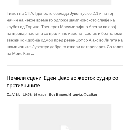
Тимот на СПАЛ денес го совлада Јувентус со 2:1 и на тој
начин на некое време го одложи шампионското славје на
клубот од Торино. Тренерот Масимилијано Алегри во овој
натпревар настапи со прилично изменет состав и без големи
ѕвезди кои добија одмор пред реваншот со Ајакс во Лигата на
шампионите. Јувентус добро го отвори натпреварот. Со голот
на Моис Кин …
Немили сцени: Еден Џеко во жесток судир со
противниците
Од
V. M.
19:58, 16 март
Во :
Видео
,
Италија
,
Фудбал