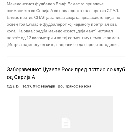
Македонскиот фудбалер Елиф Елмас го привлече
вниманието во Серија А во последното коло против СПАЛ.
Елмас против СПАЛ ја запиша својата прва асистенција, но
освен тоа Елмас е фудбалерот кој најмногу претрчал ова
кола. На оваа средба македонскиот „дијамант“ истрчал
повеќе од 12 километри и во тој сегмент му немаше рамен.
„Истрча најмногу од сите, направи се да спречи погодоци, …
Заборавениот Џузепе Роси пред потпис со клуб
од Серија А
Од
S. D.
16:37, 04 февруари
Во :
Трансфер зона