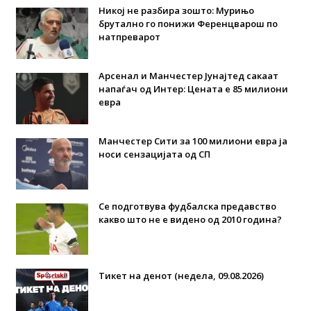
Никој не разбира зошто: Мурињо
брутално го понижи Ференцварош по
натпреварот
Арсенал и Манчестер Јунајтед сакаат
напаѓач од Интер: Цената е 85 милиони
евра
Манчестер Сити за 100 милиони евра ја
носи сензацијата од СП
Се подготвува фудбалска предавство
какво што не е видено од 2010 година?
Тикет на денот (недела, 09.08.2026)