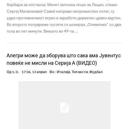
борбара за опстанок. Мечот започна лошо за Лацио, откако
Сергеј Милинковиќ-Савиќ направи непромислен потег, гу
удри противничкиот играч и заработи директен црвен картон.
Во второто полувреме гостите го шокираа „Олимпико“ со два
гола во пет минути. Вињато во 49-та …
Алегри може да зборува што сака ама Јувентус
повеќе не мисли на Серија А (ВИДЕО)
Од
S. D.
17:06, 13 април
Во :
Италија
,
Топ вести
,
Фудбал