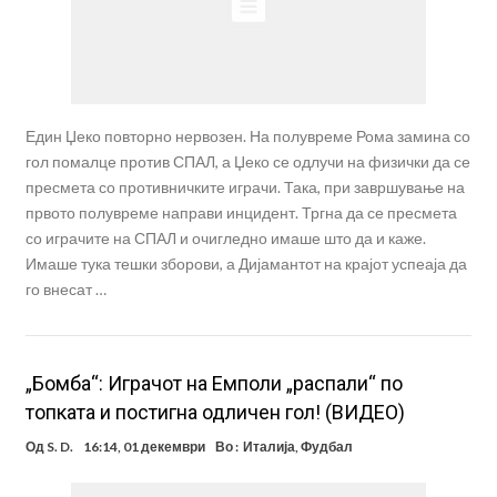
Един Џеко повторно нервозен. На полувреме Рома замина со
гол помалце против СПАЛ, а Џеко се одлучи на физички да се
пресмета со противничките играчи. Така, при завршување на
првото полувреме направи инцидент. Тргна да се пресмета
со играчите на СПАЛ и очигледно имаше што да и каже.
Имаше тука тешки зборови, а Дијамантот на крајот успеаја да
го внесат …
„Бомба“: Играчот на Емполи „распали“ по
топката и постигна одличен гол! (ВИДЕО)
Од
S. D.
16:14, 01 декември
Во :
Италија
,
Фудбал