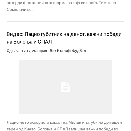
потврди фантастичната форма во која се наоѓа. Тимот на
Семпличи во …
Видео: Лацио губитник на денот, важни победи
на Болоња и СПАЛ
Од
P. K.
17:17, 20 април
Во :
Италија
,
Фудбал
Лацио не го искористи киксот на Милан и загуби на домашен
терен од Киево, Болоња и СПАЛ запишаа важни победи во