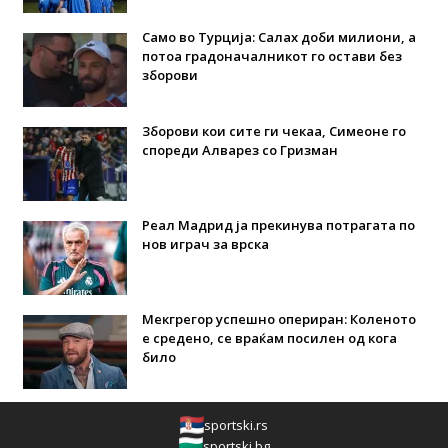
Само во Турција: Салах доби милиони, а
потоа градоначалникот го остави без
зборови
Зборови кои сите ги чекаа, Симеоне го
спореди Алварез со Гризман
Реал Мадрид ја прекинува потрагата по
нов играч за врска
Мекгрегор успешно опериран: Коленото
е средено, се враќам посилен од кога
било
sportski.rs
sportski.bg