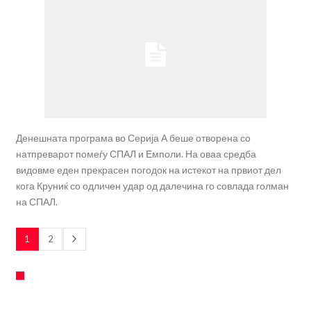
Денешната програма во Серија А беше отворена со
натпреварот помеѓу СПАЛ и Емполи. На оваа средба
видовме еден прекрасен погодок на истекот на првиот дел
кога Круниќ со одличен удар од далечина го совлада голман
на СПАЛ.
1
2