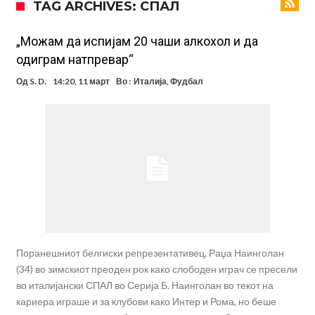
TAG ARCHIVES: СПАЛ
85 милиони евра
Манчестер Сити за 100 милиони евра ја носи сензацијата од СП
Се подготвува фудбалска предавство какво што не е видено од
„Можам да испијам 20 чаши алкохол и да
одиграм натпревар“
2010 година?
Тикет на денот (недела, 09.08.2026)
Од
S. D.
14:20, 11 март
Во :
Италија
,
Фудбал
Само во Турција: Салах доби милиони, а потоа градоначалникот
го остави без зборови
Зборови кои сите ги чекаа, Симеоне го спореди Алварез со
Гризман
Реал Мадрид ја прекинува потрагата по нов играч за врска
Мекгрегор успешно опериран: Коленото е средено, се враќам
посилен од кога било
Поранешниот белгиски репрезентативец, Раџа Наинголан
(34) во зимскиот преоден рок како слободен играч се пресели
во италијански СПАЛ во Серија Б. Наинголан во текот на
кариера играше и за клубови како Интер и Рома, но беше