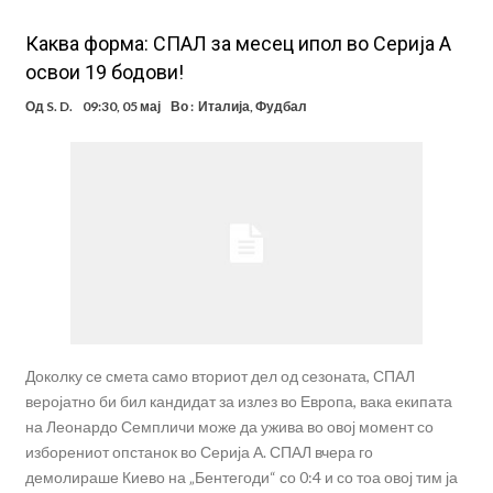
Каква форма: СПАЛ за месец ипол во Серија А
освои 19 бодови!
Од
S. D.
09:30, 05 мај
Во :
Италија
,
Фудбал
Доколку се смета само вториот дел од сезоната, СПАЛ
веројатно би бил кандидат за излез во Европа, вака екипата
на Леонардо Семпличи може да ужива во овој момент со
изборениот опстанок во Серија А. СПАЛ вчера го
демолираше Киево на „Бентегоди“ со 0:4 и со тоа овој тим ја