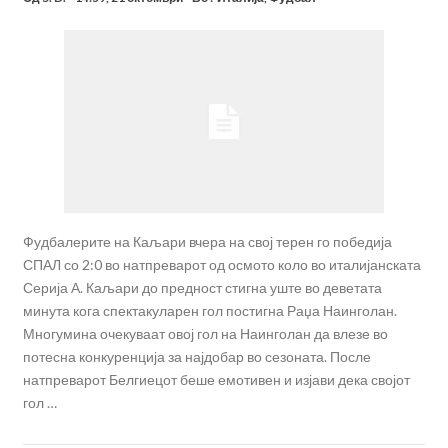
Фудбалерите на Каљари вчера на свој терен го победија
СПАЛ со 2:0 во натпреварот од осмото коло во италијанската
Серија А. Каљари до предност стигна уште во деветата
минута кога спектакуларен гол постигна Раџа Наинголан.
Многумина очекуваат овој гол на Наинголан да влезе во
потесна конкуренција за најдобар во сезоната. После
натпреварот Белгиецот беше емотивен и изјави дека својот
гол …