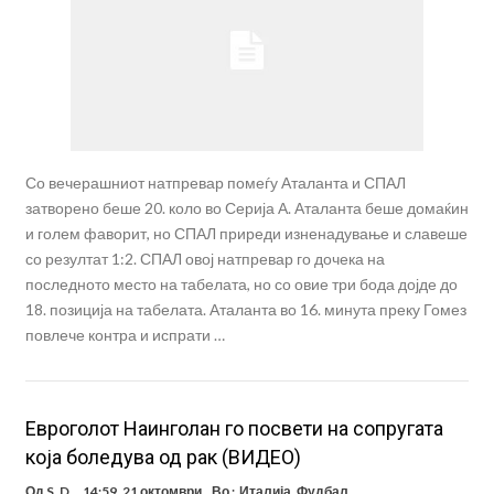
Со вечерашниот натпревар помеѓу Аталанта и СПАЛ
затворено беше 20. коло во Серија А. Аталанта беше домаќин
и голем фаворит, но СПАЛ приреди изненадување и славеше
со резултат 1:2. СПАЛ овој натпревар го дочека на
последното место на табелата, но со овие три бода дојде до
18. позиција на табелата. Аталанта во 16. минута преку Гомез
повлече контра и испрати …
Евроголот Наинголан го посвети на сопругата
која боледува од рак (ВИДЕО)
Од
S. D.
14:59, 21 октомври
Во :
Италија
,
Фудбал