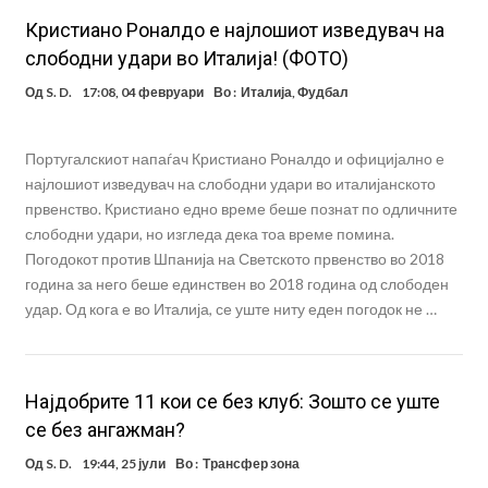
Кристиано Роналдо е најлошиот изведувач на
слободни удари во Италија! (ФОТО)
Од
S. D.
17:08, 04 февруари
Во :
Италија
,
Фудбал
Португалскиот напаѓач Кристиано Роналдо и официјално е
најлошиот изведувач на слободни удари во италијанското
првенство. Кристиано едно време беше познат по одличните
слободни удари, но изгледа дека тоа време помина.
Погодокот против Шпанија на Светското првенство во 2018
година за него беше единствен во 2018 година од слободен
удар. Од кога е во Италија, се уште ниту еден погодок не …
Најдобрите 11 кои се без клуб: Зошто се уште
се без ангажман?
Од
S. D.
19:44, 25 јули
Во :
Трансфер зона