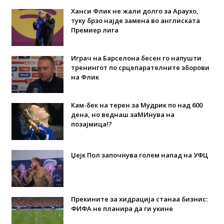
Ханси Флик не жали долго за Араухо,
туку брзо најде замена во англиската
Премиер лига
Играч на Барселона бесен го напушти
тренингот по срцепарателните зборови
на Флик
Кам-бек на терен за Мудрик по над 600
дена, но веднаш заМИнува на
позајмица!?
Џејк Пол започнува голем напад на УФЦ
Прекините за хидрација станаа бизнис:
ФИФА не планира да ги укине