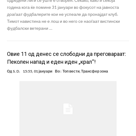
одредени лиги се уште е отворен. Секако, како и секоја
година кога ќе помине 31 јануари во фокусот на јавноста
доаѓаат фудбалерите кои не успеале да пронајдат клуб.
Тимот навистина не е лош и во него се наоѓаат вистински
фудбалски ветерани …
Овие 11 од денес се слобoдни да преговараат:
Пеколен напад и еден иден „крал“!
Од
S. D.
15:55, 01 јануари
Во :
Топ вести
,
Трансфер зона