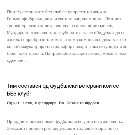
Помеѓу останатите без клуб се репрезентативци на
Германија, Бразил, како и светски вицашемпион… Летниот
трансфер пазар полека влегува во последниот месец,
Мундијалот е завршен, па клубовите сега се обидуваат да се
засилат најдобро што можат, а нема сомневање дека како ќе
се наближува крајот на трансфер пазарот така ситуацијата ќе
биде поинтересна. На трансфер пазарот во овој момент има
одлични …
Тим составен од фудбалски ветерани кои се
БЕЗ клуб!
Од
S. D.
12:08, 01 февруари
Во :
Останато
,
Фудбал
Преодниот рок за некои фудбалери се уште не е завршен…
Зимскиот преоден рок ширум светот заврши вчера, но во