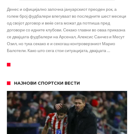
Денес и официјално започна јануарскиот преоден рок, а
голем број фудбалери влегуваат во последните шест месеци
од својот договор и веќе сега можат да потпиша пред
договори со идните клубови. Секако главни во оваа приказна
се двајцата фудбалери на Арсенал, Алексис Санчез и Месут
Озил, но тука секако е и секогаш контроверзниот Марио
Балотели. Како што сега стои ситуацијата, двајцата …
НАЈНОВИ СПОРТСКИ ВЕСТИ