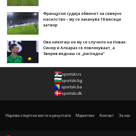
Француски судија обвинет за семејно
насилство – му се заканува 18 месеци
затвор
Ова никогаш не му се случило на Новак:
Синер и Алкараз се повлекуваат, а
Зверев веднаш се „распадна“
sportski.rs
sportski.bg
sportski.ba
sportski.dk
Најнови спортски вести и резултати
Маркетинг
Контакт
За нас