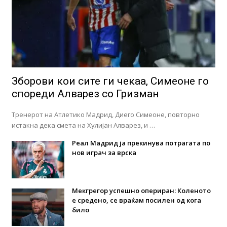
Зборови кои сите ги чекаа, Симеоне го
спореди Алварез со Гризман
Тренерот на Атлетико Мадрид, Диего Симеоне, повторно
истакна дека смета на Хулијан Алварез, и …
Реал Мадрид ја прекинува потрагата по
нов играч за врска
Мекгрегор успешно опериран: Коленото
е средено, се враќам посилен од кога
било