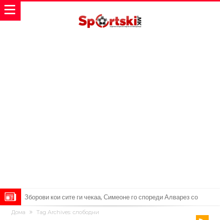
Зборови кои сите ги чекаа, Симеоне го спореди Алварез со
Дома
Tag Archives: слободни
Гризман
Реал Мадрид ја прекинува потрагата по нов играч за врска