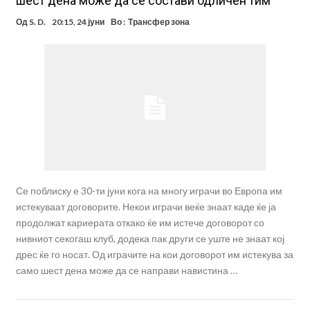
шест дена може да се состави одличен тим
Од
S. D.
20:15, 24 јуни
Во :
Трансфер зона
Се поблиску е 30-ти јуни кога на многу играчи во Европа им
истекуваат договорите. Некои играчи веќе знаат каде ќе ја
продолжат кариерата откако ќе им истече договорот со
нивниот секогаш клуб, додека пак други се уште не знаат кој
дрес ќе го носат. Од играчите на кои договорот им истекува за
само шест дена може да се направи навистина …