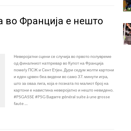
а во Франција е нешто
Неверојатни сцени се случија во првото полувреме
од финалниот натпревар во Купот на Франција
помеѓу ПСЖ и Сент Етјен. Дури седум жолти картони
и еден црвен беа видени во само 37. минути игра,
што за оваа лига, која е позната по малиот број на
картони е навистина неверојатно и нешто невидено.
#PSGASSE #PSG Bagarre général suite à une grosse
faute …