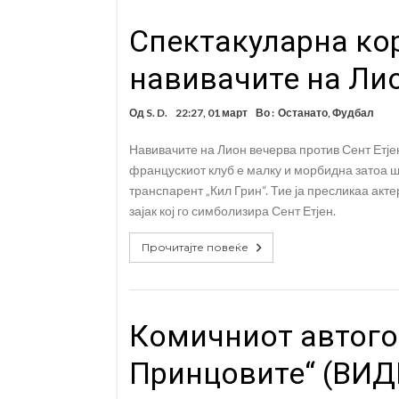
Спектакуларна ко
навивачите на Ли
Од
S. D.
22:27, 01 март
Во :
Останато
,
Фудбал
Навивачите на Лион вечерва против Сент Етје
францускиот клуб е малку и морбидна затоа ш
транспарент „Кил Грин“. Тие ја пресликаа акт
зајак кој го симболизира Сент Етјен.
Прочитајте повеќе
Комичниот автого
Принцовите“ (ВИД