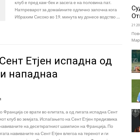
клуб е пред кам-бек и засега е на половина пат.
Су
Натпреварот за домаќините одлично започна кога
От
Ибрахим Сисоко во 19. минута му донесе водство …
21:20
Пов
Мар
 Сент Етјен испадна од
ги нападнаа
л
о Франција се врати во елитата, а од лигата испадна Сент
иот клуб во земјата. Испаѓањето на Сент Етјен предизвика
 навивачите на десеткратниот шампион на Франција. По
гата навивачите на Сент Етјен влегоа на теренот и ги