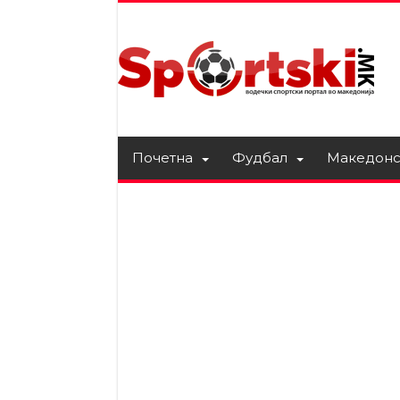
Почетна
Фудбал
Македонс