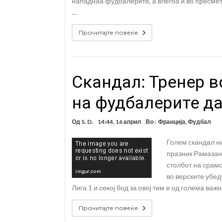
нападнаа фудбалерите, а влегоа и во пресме
…
Прочитајте повеќе
Скандал: Тренер в
на фудбалерите да
Од
S. D.
14:44, 16 април
Во :
Франција
,
Фудбал
Голем скандал н
празник Рамазан.
столбот на срамо
во верските убед
Лига 1 и секој бод за овој тим е од голема важно
Прочитајте повеќе