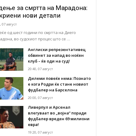
дење за смртта на Марадона:
криени нови детали
, 07 август
еќе од шест години по смртта на Диего
адона, во судскиот процес што се …
Англиски репрезентативец
обвинет за напад во ноќен
клуб – ќе оди на суд!
20:40, 07 август
Дилеми повеќе нема: Познато
е кога Родри ќе стане новиот
фудбалер на Барселона
20:00, 07 август
Ливерпул и Арсенал
влегуваат во „војна“ поради
фудбалер вреден 69 милиони
евра!
19:20, 07 август