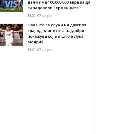
дали има 100.000.000 евра за да
ги задоволи Германците?
16:00, 07 август
Ова што се случи на другиот
крај од планетата најдобро
покажува кој е и што е Лука
Модриќ
15:20, 07 август