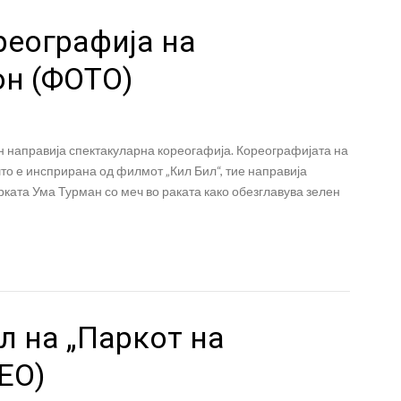
реографија на
он (ФОТО)
н направија спектакуларна кореогафија. Кореографијата на
то е инсприрана од филмот „Кил Бил“, тие направија
ерката Ума Турман со меч во раката како обезглавува зелен
л на „Паркот на
ЕО)