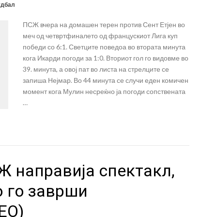
дбал
ПСЖ вчера на домашен терен против Сент Етјен во
меч од четвртфиналето од францускиот Лига куп
победи со 6:1. Светците поведоа во втората минута
кога Икарди погоди за 1:0. Вториот гол го видовме во
39. минута, а овој пат во листа на стрелците се
запиша Нејмар. Во 44 минута се случи еден комичен
момент кога Мулин несреќно ја погоди сопствената
…
Ж направија спектакл,
о го заврши
ЕО)