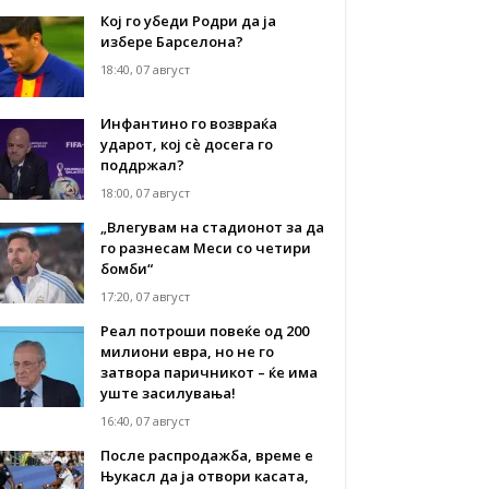
Кој го убеди Родри да ја
избере Барселона?
18:40, 07 август
Инфантино го возвраќа
ударот, кој сè досега го
поддржал?
18:00, 07 август
„Влегувам на стадионот за да
го разнесам Меси со четири
бомби“
17:20, 07 август
Реал потроши повеќе од 200
милиони евра, но не го
затвора паричникот – ќе има
уште засилувања!
16:40, 07 август
После распродажба, време е
Њукасл да ја отвори касата,