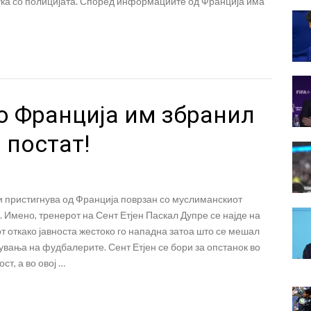
тка со полицијата. Според информациите од Франција има
о Франција им збранил
 постат!
и пристигнува од Франција поврзан со муслиманскиот
 Имено, тренерот на Сент Етјен Паскал Дупре се најде на
т откако јавноста жестоко го нападна затоа што се мешал
увања на фудбалерите. Сент Етјен се бори за опстанок во
ст, а во овој …