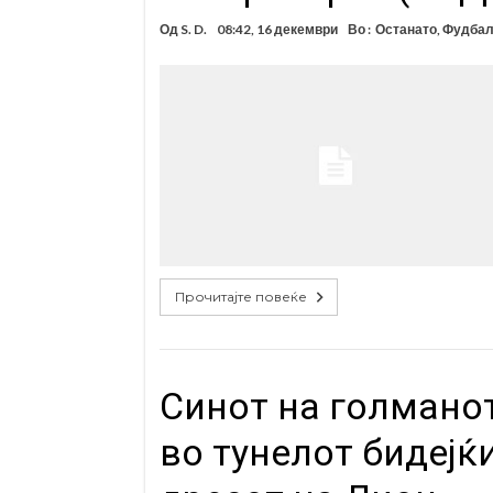
Од
S. D.
08:42, 16 декември
Во :
Останато
,
Фудба
Прочитајте повеќе
Синот на голманот
во тунелот бидејќ