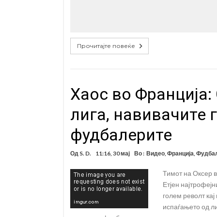
Прочитајте повеќе
Хаос во Франција:
лига, навивачите 
фудбалерите
Од
S. D.
11:16, 30 мај
Во :
Видео
,
Франција
,
Фудба
Тимот на Оксер в
Етјен најтрофејн
голем револт кај
испаѓањето од ли