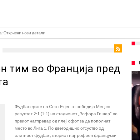
нет за напад во ноќен клуб – ќе оди на суд!
е кога Родри ќе стане новиот фудбалер на Барселона
 во „војна“ поради фудбалер вреден 69 милиони евра!
н тим во Франција пред
ре Барселона?
 кој сè досега го поддржал?
та
го разнесам Меси со четири бомби“
лиони евра, но не го затвора паричникот – ќе има уште засилувања!
Фудбалерите на Сент Етјен го победија Мец со
касл да ја отвори касата, дали има 100.000.000 евра за да ги задоволи
резултат 2:1 (1:1) на стадионот „Зофора Гишар“ во
рај од планетата најдобро покажува кој е и што е Лука Модриќ
првиот натпревар од плеј-офот за да пополнат
место во Лига 1. По двегодишно отсуство од
елитниот фудбал, вториот најтрофеен француски