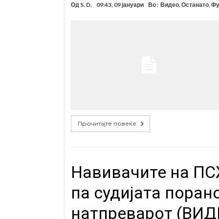
Од
S. D.
09:43, 09 јануари
Во :
Видео
,
Останато
,
Фу
Прочитајте повеќе
Навивачите на ПС
па судијата поран
натпреварот (ВИД