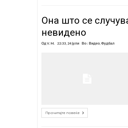
Она што се случув
невидено
Од
V. M.
22:33, 24 јули
Во :
Видео
,
Фудбал
Прочитајте повеќе