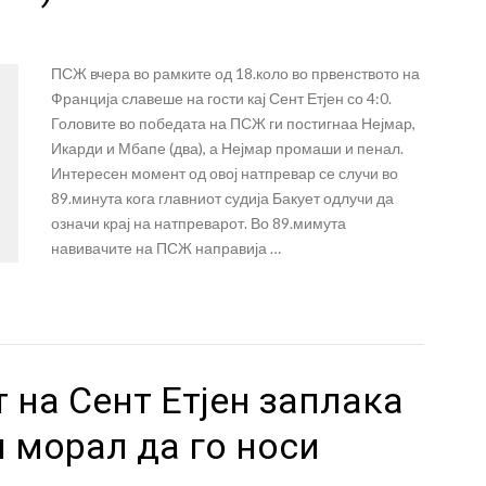
л
ПСЖ вчера во рамките од 18.коло во првенството на
Франција славеше на гости кај Сент Етјен со 4:0.
Головите во победата на ПСЖ ги постигнаа Нејмар,
Икарди и Мбапе (два), а Нејмар промаши и пенал.
Интересен момент од овој натпревар се случи во
89.минута кога главниот судија Бакует одлучи да
означи крај на натпреварот. Во 89.мимута
навивачите на ПСЖ направија …
 на Сент Етјен заплака
и морал да го носи