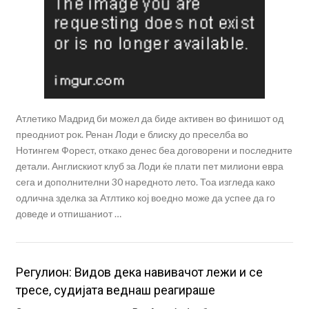
Атлетико Мадрид би можел да биде активен во финишот од
преодниот рок. Ренан Лоди е блиску до преселба во
Нотингем Форест, откако денес беа договорени и последните
детали. Англискиот клуб за Лоди ќе плати пет милиони евра
сега и дополнителни 30 наредното лето. Тоа изгледа како
одлична зделка за Атлтико кој воедно може да успее да го
доведе и отпишаниот …
Регулион: Видов дека навивачот лежи и се
тресе, судијата веднаш реагираше