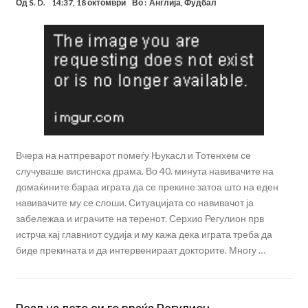
Од
S. D.
14:37, 18 октомври
Во :
Англија
,
Фудбал
Вчера на натпреварот помеѓу Њукасл и Тотенхем се
случуваше вистинска драма. Во 40. минута навивачите на
домаќините бараа играта да се прекине затоа што на еден
навивачите му се слоши. Ситуацијата со навивачот ја
забележаа и играчите на теренот. Серхио Регулион прв
истрча кај главниот судија и му кажа дека играта треба да
биде прекината и да интервенираат докторите. Многу …