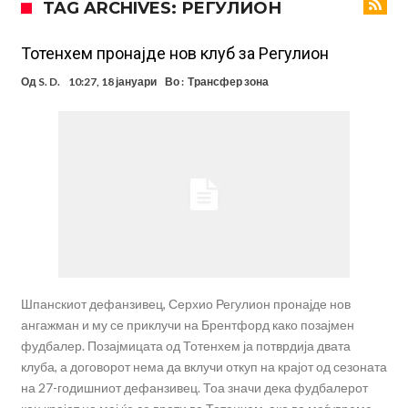
TAG ARCHIVES: РЕГУЛИОН
Се подготвува фудбалска предавство какво што не е видено од
2010 година?
Тикет на денот (недела, 09.08.2026)
Toтенхем пронајде нов клуб за Регулион
Само во Турција: Салах доби милиони, а потоа градоначалникот
Од
S. D.
10:27, 18 јануари
Во :
Трансфер зона
го остави без зборови
Зборови кои сите ги чекаа, Симеоне го спореди Алварез со
Гризман
Реал Мадрид ја прекинува потрагата по нов играч за врска
Мекгрегор успешно опериран: Коленото е средено, се враќам
посилен од кога било
Ханси Флик не жали долго за Араухо, туку брзо најде замена во
англиската Премиер лига
Шпанскиот дефанзивец, Серхио Регулион пронајде нов
ангажман и му се приклучи на Брентфорд како позајмен
фудбалер. Позајмицата од Тотенхем ја потврдија двата
клуба, а договорот нема да вклучи откуп на крајот од сезоната
на 27-годишниот дефанзивец. Тоа значи дека фудбалерот