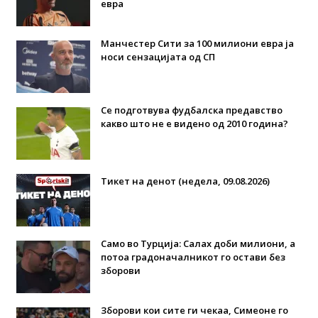
евра
Манчестер Сити за 100 милиони евра ја
носи сензацијата од СП
Се подготвува фудбалска предавство
какво што не е видено од 2010 година?
Тикет на денот (недела, 09.08.2026)
Само во Турција: Салах доби милиони, а
потоа градоначалникот го остави без
зборови
Зборови кои сите ги чекаа, Симеоне го