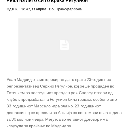
Реал на лето си го враќа Регулион
Од
P. K.
10:47, 11 април
Во :
Трансфер зона
Реал Мадрид е заинтересиран да го врати 23-годишниот
репрезентативец Серхио Регулион, кој беше продаден во
Тотенхем во последниот преоден рок. Според извори од
клубот, продажбата на Регулион била грешка, особено што
33-годишниот Марсело игра очајно. 23-годишниот
дефанзивец се пресели во Англија во септември оваа година
за 30 милиони евра. Меѓутоа во неговиот договор има
клаузула за враќање во Мадрид за …