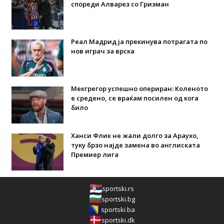
спореди Алварез со Гризман
Реал Мадрид ја прекинува потрагата по
нов играч за врска
Мекгрегор успешно опериран: Коленото
е средено, се враќам посилен од кога
било
Ханси Флик не жали долго за Араухо,
туку брзо најде замена во англиската
Премиер лига
sportski.rs
sportski.bg
sportski.ba
sportski.dk