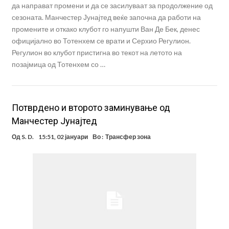
да направат промени и да се засилуваат за продолжение од
сезоната. Манчестер Јунајтед веќе започна да работи на
промените и откако клубот го напушти Ван Де Бек, денес
официјално во Тотенхем се врати и Серхио Регулион.
Регулион во клубот пристигна во текот на летото на
позајмица од Тотенхем со …
Потврдено и второто заминување од
Манчестер Јунајтед
Од
S. D.
15:51, 02 јануари
Во :
Трансфер зона