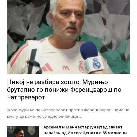
Никој не разбира зошто: Мурињо
брутално го понижи Ференцварош по
натпреварот
Жозе Мурињо по натпреварот против Ференцварош немаше
многу да каже, но со едно реченица …
Арсенал и Манчестер Јунајтед сакаат
напаѓач од Интер: Цената е 85 милиони