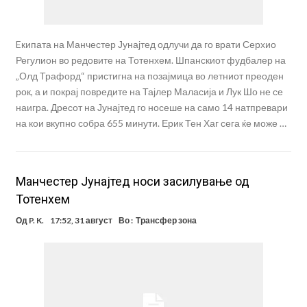
Eкипата на Манчестер Јунајтед одлучи да го врати Серхио
Регулион во редовите на Тотенхем. Шпанскиот фудбалер на
„Олд Трафорд“ пристигна на позајмица во летниот преоден
рок, а и покрај повредите на Тајлер Маласија и Лук Шо не се
наигра. Дресот на Јунајтед го носеше на само 14 натпревари
на кои вкупно собра 655 минути. Ерик Тен Хаг сега ќе може …
Манчестер Јунајтед носи засилување од
Тотенхем
Од
P. K.
17:52, 31 август
Во :
Трансфер зона