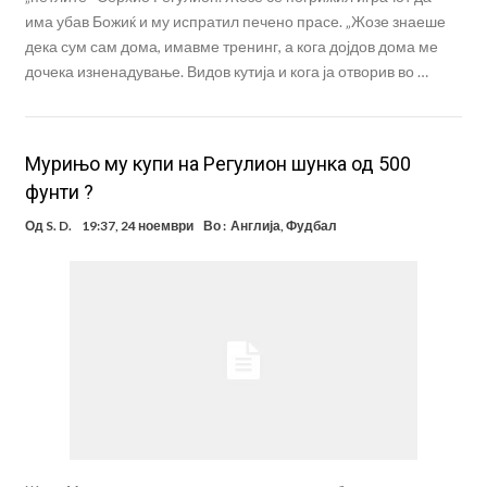
има убав Божиќ и му испратил печено прасе. „Жозе знаеше
дека сум сам дома, имавме тренинг, а кога дојдов дома ме
дочека изненадување. Видов кутија и кога ја отворив во …
Мурињо му купи на Регулион шунка од 500
фунти ?
Од
S. D.
19:37, 24 ноември
Во :
Англија
,
Фудбал