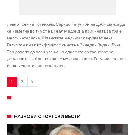
Левиот бек на Тотенхем, Серхио Регулион не доби шанса да
се наметне во тимот на Реал Мадрид, а причината за тоа е
многу интересна. Шпанските медиуми откриваат дека
Регулион имал конфликт со синот на Зинедин Зидан, Лука.
Тоа довело до влошување на односите со тренерот на
„кралевите“, кој решил да не му дава шанса. Регулион најпрво
беше испратен на позајмива …
1
2
НАЈНОВИ СПОРТСКИ ВЕСТИ