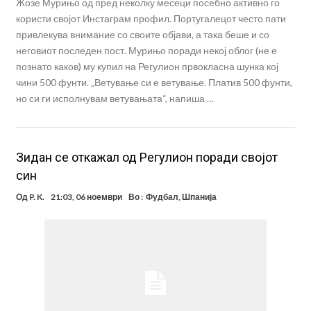
Жозе Мурињо од пред неколку месеци посебно активно го
користи својот Инстаграм профил. Португалецот често пати
привлекува внимание со своите објави, а така беше и со
неговиот последен пост. Мурињо поради некој облог (не е
познато каков) му купил на Регулион првокласна шунка кој
чини 500 фунти. „Ветување си е ветување. Платив 500 фунти,
но си ги исполнувам ветувањата“, напиша …
Зидан се откажал од Регулион поради својот
син
Од
P. K.
21:03, 06 ноември
Во :
Фудбал
,
Шпанија