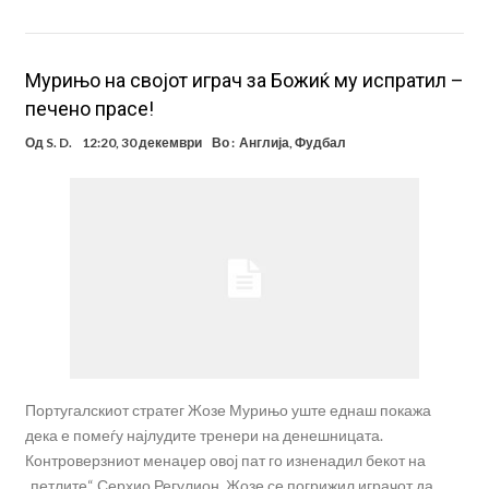
Мурињо на својот играч за Божиќ му испратил –
печено прасе!
Од
S. D.
12:20, 30 декември
Во :
Англија
,
Фудбал
Португалскиот стратег Жозе Мурињо уште еднаш покажа
дека е помеѓу најлудите тренери на денешницата.
Контроверзниот менаџер овој пат го изненадил бекот на
„петлите“ Серхио Регулион. Жозе се погрижил играчот да