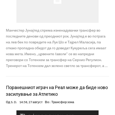
Манчестер Јунајтед спрема изненадувачки трансфер во
последните денови од преодниот рок. Јунајтед е во потрага
на лев бек по повредите на Лук Шо и Тајрел Маласија, па
откако пропадна обидот да го доведат Кукуреља сега имаат
нова мета. Имено, „црвените ѓаволи“ се во напредни
преговори со Тотенхем за трансфер на Серхио Регулион.
Тренерот на Тотенхем дал зелено светло за трансферот, а …
Поранешниот играч на Реал може да биде ново
засилување за Атлетико
Од
S. D.
14:58, 27 август
Во :
Трансфер зона