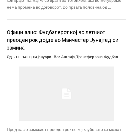
кон крајот на мај ќе се врати во Тотенхем, ако во меѓувреме
нема промена во договорот. Во првата половина од …
Официјално: Фудбалерот кој во летниот
преоден рок дојде во Манчестер Јунајтед си
замина
Од
S. D.
14:03, 04 јануари
Во :
Англија
,
Трансфер зона
,
Фудбал
Пред нас е зимскиот преоден рок во кој клубовите ќе можат