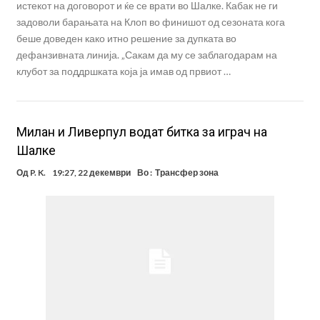
истекот на договорот и ќе се врати во Шалке. Кабак не ги
задоволи барањата на Клоп во финишот од сезоната кога
беше доведен како итно решение за дупката во
дефанзивната линија. „Сакам да му се заблагодарам на
клубот за поддршката која ја имав од првиот …
Милан и Ливерпул водат битка за играч на
Шалке
Од
P. K.
19:27, 22 декември
Во :
Трансфер зона