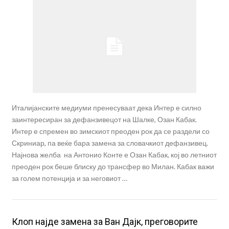
Италијанските медиуми пренесуваат дека Интер е силно
заинтересиран за дефанзивецот на Шалке, Озан Кабак.
Интер е спремен во зимскиот преоден рок да се раздели со
Скриниар, па веќе бара замена за словачкиот дефанзивец.
Најнова желба на Антонио Конте е Озан Кабак, кој во летниот
преоден рок беше блиску до трансфер во Милан. Кабак важи
за голем потенција и за неговиот …
Клоп најде замена за Ван Дајк, преговорите