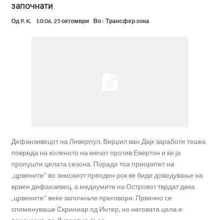
започнати
Од
P. K.
10:06, 25 октомври
Во :
Трансфер зона
Дефанзивецот на Ливерпул, Вирџил ван Дајк заработи тешка
повреда на коленото на мечот против Евертон и ќе ја
пропушти целата сезона. Поради тоа приоритет на
„црвените“ во зимскиот преоден рок ќе биде доведување на
врвен дефанзивец, а медиумите на Островот тврдат дека
„црвените“ веќе започнале преговори. Првично се
споменуваше Скриниар од Интер, но неговата цела е