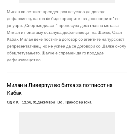
Милан во летниот преоден рок не успеа да доведе
дефанзивец, па тоа ќе биде приоритет за „росонерите“ во
јануари. „Спортмедиасет“ пренесува дека главна мета за
Милан и понатаму останува дефанзивецот на Шалке, Озан
Кабак. Милан веќе постигна договор со агентите на турскиот
репрезентативец, но не успеа да се договори со Шалке околу
обештетувањето. Шалке е спремен да го продаде
дефанзивецот во …
Милан и Ливерпул во битка за потписот на
Кабак
Од
P. K.
12:58, 01 декември
Во :
Трансфер зона