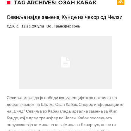
TAG ARCHIVES: ОЗАН КАБАК
Мурињо воведува строга дисциплина во Реал Мадрид: Ова се
трите нови правила
Неочекувана „бомба“ од Англија: Ливерпул се засили од
Севиља најде замена, Кунде на чекор од Челзи
Барселона!
Тикет на денот (сабота, 08.08.2026)
Од
P. K.
12:28, 29 јули
Во :
Трансфер зона
Судење за смртта на Марадона: Откриени нови детали
Англиски репрезентативец обвинет за напад во ноќен клуб – ќе
оди на суд!
Дилеми повеќе нема: Познато е кога Родри ќе стане новиот
фудбалер на Барселона
Ливерпул и Арсенал влегуваат во „војна“ поради фудбалер
вреден 69 милиони евра!
Севиља може да ја победи конкуренцијата за потписот на
дефанзивецот на Шалке, Озан Кабак. Според информациите
на „Билд“ Севиља во Кабак гледа идеална замена за Жил
Кунде, кој е пред трансфер во Челзи. Кабак последната
полусезона ја помина на позајмица во Ливерпул, но не ги