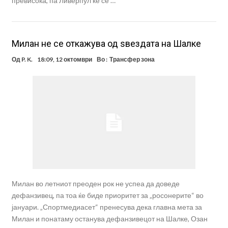
превисока, па Ливерпул ќе се …
Милан не се откажува од ѕвездата на Шалке
Од
P. K.
18:09, 12 октомври
Во :
Трансфер зона
Милан во летниот преоден рок не успеа да доведе
дефанзивец, па тоа ќе биде приоритет за „росонерите“ во
јануари. „Спортмедиасет“ пренесува дека главна мета за
Милан и понатаму останува дефанзивецот на Шалке, Озан