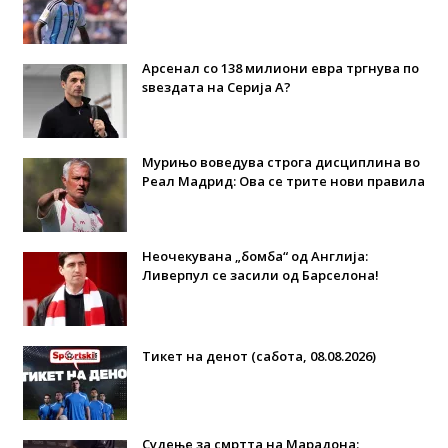
Арсенал со 138 милиони евра тргнува по
ѕвездата на Серија А?
Мурињо воведува строга дисциплина во
Реал Мадрид: Ова се трите нови правила
Неочекувана „бомба“ од Англија:
Ливерпул се засили од Барселона!
Тикет на денот (сабота, 08.08.2026)
Судење за смртта на Марадона: