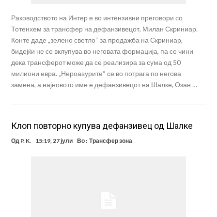
Раководството на Интер е во интензивни преговори со
Тотенхем за трансфер на дефанзивецот, Милан Скриниар.
Конте даде „зелено светло“ за продажба на Скриниар,
бидејќи не се вклупува во неговата формација, па се чини
дека трансферот може да се реализира за сума од 50
милиони евра. „Нероаѕурите“ се во потрага по негова
замена, а најновото име е дефанзивецот на Шалке, Озан …
Клоп повторно купува дефанзивец од Шалке
Од
P. K.
15:19, 27 јули
Во :
Трансфер зона