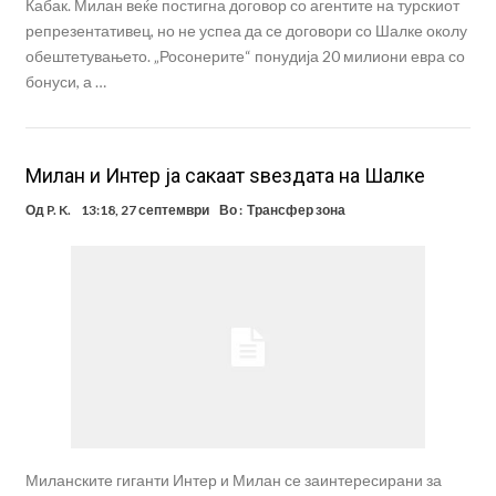
Кабак. Милан веќе постигна договор со агентите на турскиот
репрезентативец, но не успеа да се договори со Шалке околу
обештетувањето. „Росонерите“ понудија 20 милиони евра со
бонуси, а …
Милан и Интер ја сакаат ѕвездата на Шалке
Од
P. K.
13:18, 27 септември
Во :
Трансфер зона
Миланските гиганти Интер и Милан се заинтересирани за