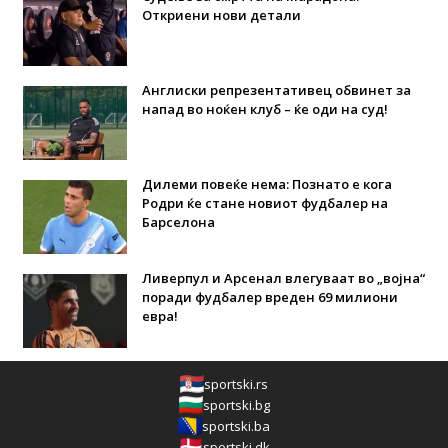
Откриени нови детали
Англиски репрезентативец обвинет за
напад во ноќен клуб – ќе оди на суд!
Дилеми повеќе нема: Познато е кога
Родри ќе стане новиот фудбалер на
Барселона
Ливерпул и Арсенал влегуваат во „војна“
поради фудбалер вреден 69 милиони
евра!
sportski.rs
sportski.bg
sportski.ba
sportski.dk