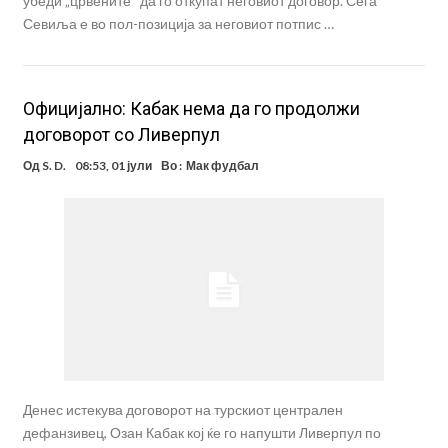
убеди „црвените“ да го откупат неговиот договор. Сега
Севиља е во пол-позиција за неговиот потпис …
Официјално: Кабак нема да го продолжи
договорот со Ливерпул
Од
S. D.
08:53, 01 јули
Во :
Мак фудбал
Денес истекува договорот на турскиот централен
дефанзивец, Озан Кабак кој ќе го напушти Ливерпул по