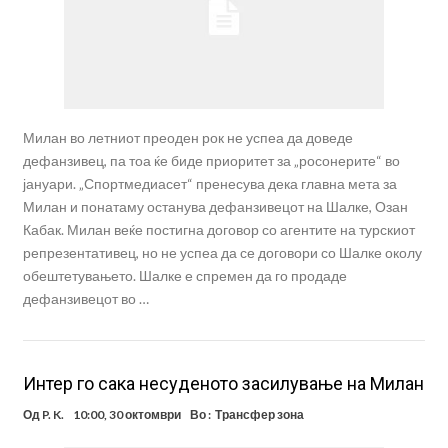
Милан во летниот преоден рок не успеа да доведе
дефанзивец, па тоа ќе биде приоритет за „росонерите“ во
јануари. „Спортмедиасет“ пренесува дека главна мета за
Милан и понатаму останува дефанзивецот на Шалке, Озан
Кабак. Милан веќе постигна договор со агентите на турскиот
репрезентативец, но не успеа да се договори со Шалке околу
обештетувањето. Шалке е спремен да го продаде
дефанзивецот во …
Интер го сака несуденото засилување на Милан
Од
P. K.
10:00, 30 октомври
Во :
Трансфер зона