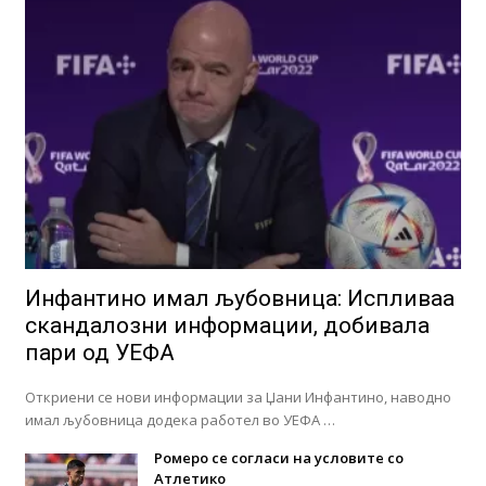
Инфантино имал љубовница: Испливаа
скандалозни информации, добивала
пари од УЕФА
Откриени се нови информации за Џани Инфантино, наводно
имал љубовница додека работел во УЕФА …
Ромеро се согласи на условите со
Атлетико