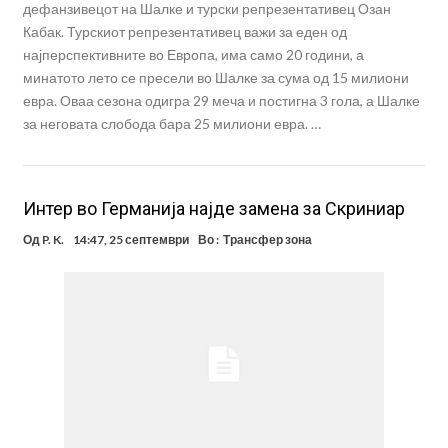
дефанзивецот на Шалке и турски репрезентативец Озан
Кабак. Турскиот репрезентативец важи за еден од
најперспективните во Европа, има само 20 години, а
минатото лето се пресели во Шалке за сума од 15 милиони
евра. Оваа сезона одигра 29 меча и постигна 3 гола, а Шалке
за неговата слобода бара 25 милиони евра. …
Интер во Германија најде замена за Скриниар
Од
P. K.
14:47, 25 септември
Во :
Трансфер зона