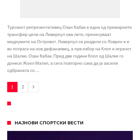
Турскиот репрезентативец Озан Кабак е една од примарните
трансфер цели на Ливерпул ова лето, пренесуваат
медиумите на Островот. Ливерпул се раздели со Ловрен и е
во потрага на нов дефанзивец, а прв избор на Клоп е играчот
на Шалке, Озан Кабак. Пред две години Клоп од Шалке го
донесе Жоел Матип, а сега повторно сака да ја засили
одбраната со …
1
2
НАЈНОВИ СПОРТСКИ ВЕСТИ