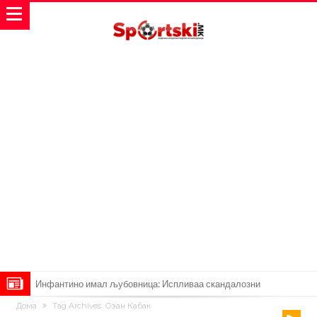
Ромеро се согласи на условите со Атлетико
Дома
Tag Archives: Озан Кабак
Арсенал со 138 милиони евра тргнува по ѕвездата на Серија А?