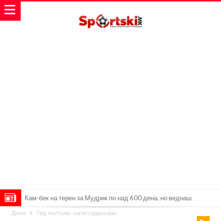
Кам-бек на терен за Мудрик по над 600 дена, но веднаш
Дома
Tag Archives: матео дармијан
заМИнува на позајмица!?
Џејк Пол започнува голем напад на УФЦ