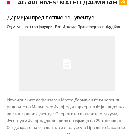
TAG ARCHIVES: МАТЕО ДАРМИЈАН
Прекините за хидрација станаа бизнис: ФИФА не планира да ги
укине
Француски судија обвинет за семејно насилство – му се заканува
Дармијан пред потпис со Јувентус
18 месеци затвор
Ова никогаш не му се случило на Новак: Синер и Алкараз се
Од
V. M.
08:00, 21 јануари
Во :
Италија
,
Трансфер зона
,
Фудбал
повлекуваат, а Зверев веднаш се „распадна“
Реал Мадрид донесе одлука: Eндрик заминува во Премиер
лигата!
(ФОТО) Тажна вест од Аргентина: Голема загуба во семејството
на Меси
Мурињо воведува строга дисциплина во Реал Мадрид: Ова се
трите нови правила за успех
Целосна војна: Барса го растура најважниот летен трансфер на
Атлетико?!
Инфантино имал љубовница: Испливаа скандалозни
информации, добивала пари од УЕФА
Италијанскиот дефанзивец Матео Дармијан ќе ги напушти
редовите на Манчестер Јунајтед и кариерата ќе ја продолжи
во италијански Јувентус. Според ителијанските медиуми,
Јувентус и Јунајтед договориле позајмица на 29-годишниот
бек до крајот на сезоната, а за таа услуга Црвените ѓаволи ќе