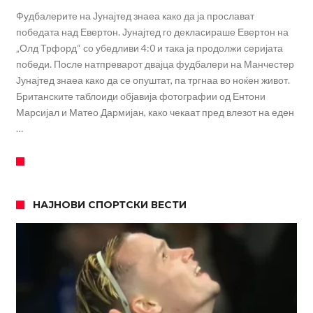
Фудбалерите на Јунајтед знаеа како да ја прослават
победата над Евертон. Јунајтед го декласираше Евертон на
„Олд Трфорд“ со убедливи 4:0 и така ја продолжи серијата
победи. После натпреварот двајца фудбалери на Манчестер
Јунајтед знаеа како да се опуштат, па тргнаа во ноќен живот.
Британските таблоиди објавија фотографии од Ентони
Марсијал и Матео Дармијан, како чекаат пред влезот на еден
…
НАЈНОВИ СПОРТСКИ ВЕСТИ