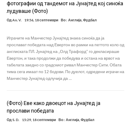
фотографии од тандемот на Јунајтед кој синоќа
лудуваше (Фото)
Од
An. V.
19:56, 18 септември
Во :
Англија
,
Фудбал
Играчите на Манчестер Јунајтед знаеа синоќа да ја
прослават победата над Евертон во рамки на петтото коло од
англиската ПЛ. Јунајтед на „Олд Трафорд“ го декласираше
Евертон, и така продолжи да победува и остана на врвот на
табелата заедно со градскиот ривал Манчестер Сити. Обата
тима сега имаат по 12 бодови. По дуелот, одредени играчи на
Манчестер Јунајтед одлучија да …
(Фото) Еве како двоецот на Јунајтед ја
прослави победата
Од
S. D.
15:29, 18 септември
Во :
Англија
,
Фудбал