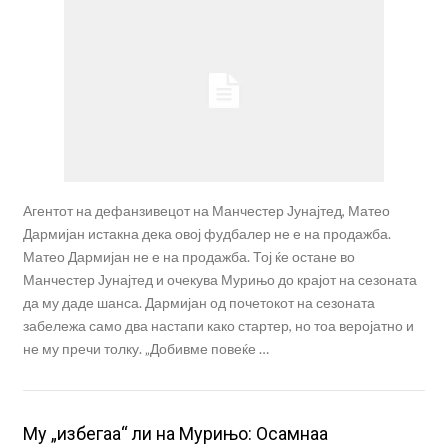
Агентот на дефанзивецот на Манчестер Јунајтед, Матео
Дармијан истакна дека овој фудбалер не е на продажба.
Матео Дармијан не е на продажба. Тој ќе остане во
Манчестер Јунајтед и очекува Мурињо до крајот на сезоната
да му даде шанса. Дармијан од почетокот на сезоната
забележа само два настапи како стартер, но тоа веројатно и
не му пречи толку. „Добивме повеќе …
Му „избегаа“ ли на Мурињо: Осамнаа