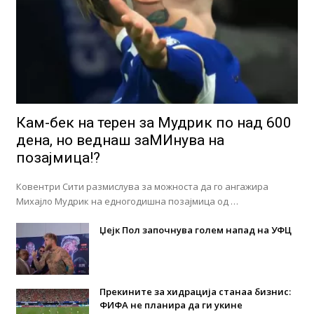
Кам-бек на терен за Мудрик по над 600
дена, но веднаш заМИнува на
позајмица!?
Ковентри Сити размислува за можноста да го ангажира
Михајло Мудрик на едногодишна позајмица од …
Џејк Пол започнува голем напад на УФЦ
Прекините за хидрација станаа бизнис:
ФИФА не планира да ги укине