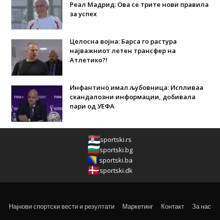
Реал Мадрид: Ова се трите нови правила
за успех
Целосна војна: Барса го растура
најважниот летен трансфер на
Атлетико?!
Инфантино имал љубовница: Испливаа
скандалозни информации, добивала
пари од УЕФА
sportski.rs
sportski.bg
sportski.ba
sportski.dk
Најнови спортски вести и резултати
Маркетинг
Контакт
За нас