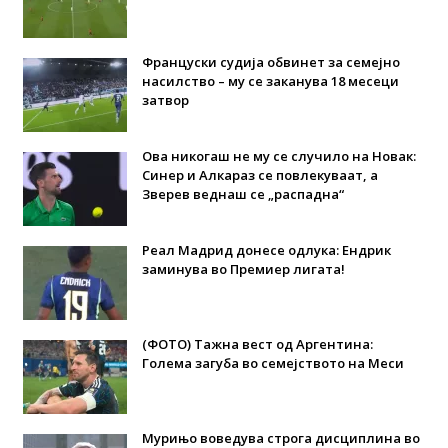
Француски судија обвинет за семејно
насилство – му се заканува 18 месеци
затвор
Ова никогаш не му се случило на Новак:
Синер и Алкараз се повлекуваат, а
Зверев веднаш се „распадна“
Реал Мадрид донесе одлука: Eндрик
заминува во Премиер лигата!
(ФОТО) Тажна вест од Аргентина:
Голема загуба во семејството на Меси
Мурињо воведува строга дисциплина во