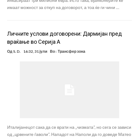
инкасираат три милиони евра. Исто така, Бјанконерите ќе
имаат можност за откуп на договорот, а тоа ќе ги чини …
Личните услови договорени: Дармијан пред
враќање во Серија А
Од
S. D.
16:32, 31 јули
Во :
Трансфер зона
Италијанецот сака да се врати на „чизмата“, но сега се зависи
од „црвените ѓаволи“. Нападот на Наполи да го доведе Матео