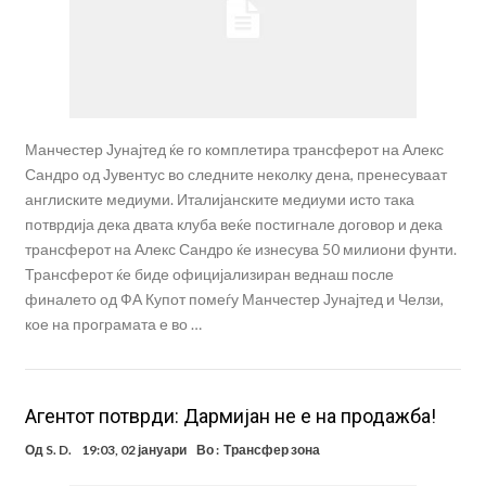
Манчестер Јунајтед ќе го комплетира трансферот на Алекс
Сандро од Јувентус во следните неколку дена, пренесуваат
англиските медиуми. Италијанските медиуми исто така
потврдија дека двата клуба веќе постигнале договор и дека
трансферот на Алекс Сандро ќе изнесува 50 милиони фунти.
Трансферот ќе биде официјализиран веднаш после
финалето од ФА Купот помеѓу Манчестер Јунајтед и Челзи,
кое на програмата е во …
Aгентот потврди: Дармијан не е на продажба!
Од
S. D.
19:03, 02 јануари
Во :
Трансфер зона