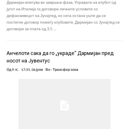
Дармијан влегува во завршна фаза. Управата на клубот од
југот на Италија ги договори личните условите со
дефанзивецот на Јунајтед, но сега остана уште да се
постигне договор помеѓу клубовите. Дармијан со Јунајтед се
договори за плата од 3.5 …
Анчелоти сака да го „украде“ Дармијан пред
носот на Јувентус
Од
P. K.
17:35, 06 јуни
Во :
Трансфер зона