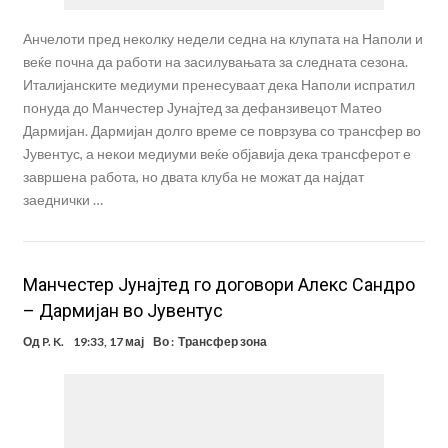
Анчелоти пред неколку недели седна на клупата на Наполи и
веќе почна да работи на засилувањата за следната сезона.
Италијанските медиуми пренесуваат дека Наполи испратил
понуда до Манчестер Јунајтед за дефанзивецот Матео
Дармијан. Дармијан долго време се поврзува со трансфер во
Јувентус, а некои медиуми веќе објавија дека трансферот е
завршена работа, но двата клуба не можат да најдат
заеднички …
Манчестер Јунајтед го договори Алекс Сандро
– Дармијан во Јувентус
Од
P. K.
19:33, 17 мај
Во :
Трансфер зона