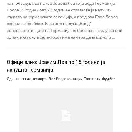
натпреварување на кое Јоаким Лев ќе ја води Германија.
После 15 години овој 61 годишен стратег ќе ја напушти
клупата на германската селекција, а пред ова Евро Лев се
соочил со проблем. Како што пишува „Билд“
репрезентативците на Германија не биле баш воодушевени
од тактиката која селекторот има намера да ја користи …
Oфицијално: Јоаким Лев по 15 години ја
напушта Германија!
Од
S. D.
11:43, 09 март
Во :
Репрезентации
,
Топ вести
,
Фудбал