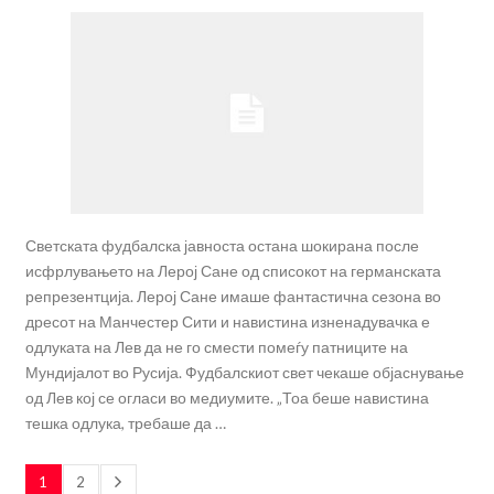
Светската фудбалска јавноста остана шокирана после
исфрлувањето на Лерој Сане од списокот на германската
репрезентција. Лерој Сане имаше фантастична сезона во
дресот на Манчестер Сити и навистина изненадувачка е
одлуката на Лев да не го смести помеѓу патниците на
Мундијалот во Русија. Фудбалскиот свет чекаше објаснување
од Лев кој се огласи во медиумите. „Тоа беше навистина
тешка одлука, требаше да …
1
2