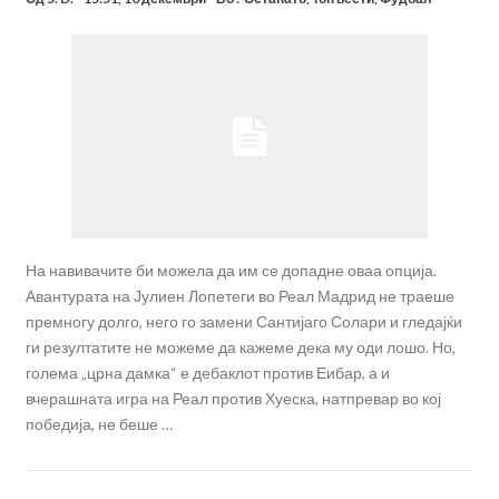
На навивачите би можела да им се допадне оваа опција.
Авантурата на Јулиен Лопетеги во Реал Мадрид не траеше
премногу долго, него го замени Сантијаго Солари и гледајќи
ги резултатите не можеме да кажеме дека му оди лошо. Но,
голема „црна дамка“ е дебаклот против Еибар, а и
вчерашната игра на Реал против Хуеска, натпревар во кој
победија, не беше …