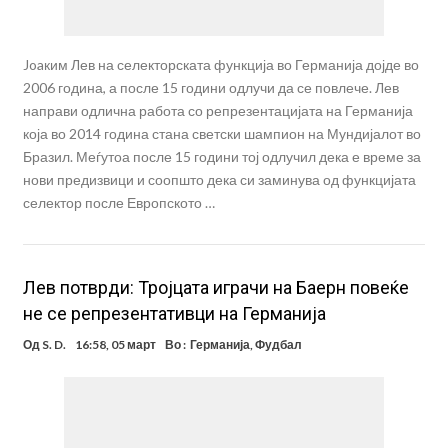
Joaким Лев на селекторската функција во Германија дојде во
2006 година, а после 15 години одлучи да се повлече. Лев
направи одлична работа со репрезентацијата на Германија
која во 2014 година стана светски шампион на Мундијалот во
Бразил. Меѓутоа после 15 години тој одлучил дека е време за
нови предизвици и соопшто дека си заминува од функцијата
селектор после Европското …
Лев потврди: Тројцата играчи на Баерн повеќе
не се репрезентативци на Германија
Од
S. D.
16:58, 05 март
Во :
Германија
,
Фудбал