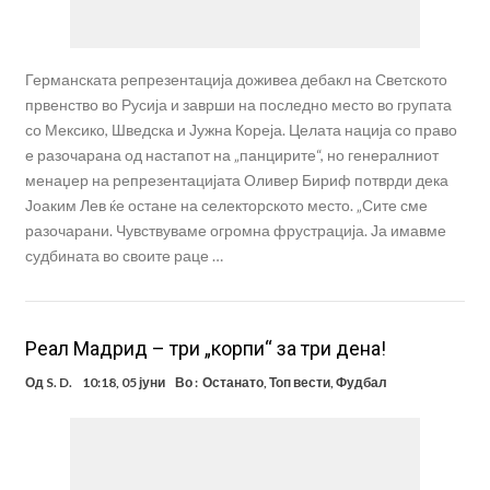
Германската репрезентација доживеа дебакл на Светското
првенство во Русија и заврши на последно место во групата
со Мексико, Шведска и Јужна Кореја. Целата нација со право
е разочарана од настапот на „панцирите“, но генералниот
менаџер на репрезентацијата Оливер Бириф потврди дека
Јоаким Лев ќе остане на селекторското место. „Сите сме
разочарани. Чувствуваме огромна фрустрација. Ја имавме
судбината во своите раце …
Реал Мадрид – три „корпи“ за три дена!
Од
S. D.
10:18, 05 јуни
Во :
Останато
,
Топ вести
,
Фудбал