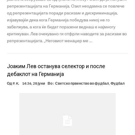
репрезентацијата на Германија. Озил неодамна се повлече
од репрезентацијата поради расизам и дискриминација,
изјавувајќи дека кога Германија победува никој не го
забелжува, а кога ќе бидат поразени веднаш е најмногу
критикуван. Лев очекувано ги отфрли наводите за расизам во
репрезентацијата. „Неговиот менаџер ме …
Јоаким Лев останува селектор и после
дебаклот на Германија
Од
P. K.
14:36, 28 јуни
Во :
Светско првенство во фудбал
,
Фудбал