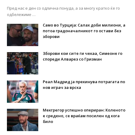
Пред нас е ден со одлична понуда, а за многу кратко ќе го
одбележиме …
Само во Турција: Салах доби милиони, а
потоа градоначалникот го остави без
зборови
Зборови кои сите ги чекаа, Симеоне го
спореди Алварез со Гризман
Реал Мадрид ја прекинува потрагата по
нов играч за врска
Мекгрегор успешно опериран: Коленото
е средено, се враќам посилен од кога
било