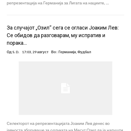
репрезентација на Германија за Лигата на нациите, …
За случајот „Озил“ сега се огласи Јоаким Лев:
Се обидов да разговарам, му испратив и
порака…
Од
S. D.
17:03, 29 август
Во :
Германија
,
Фудбал
Селекторот на репрезентацијата Јоаким Лев денес во
јавноста зборуваше за одлуката на Месут Озил да ја напушти