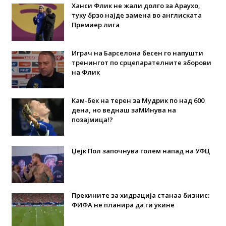
Ханси Флик не жали долго за Араухо,
туку брзо најде замена во англиската
Премиер лига
Играч на Барселона бесен го напушти
тренингот по срцепарателните зборови
на Флик
Кам-бек на терен за Мудрик по над 600
дена, но веднаш заМИнува на
позајмица!?
Џејк Пол започнува голем напад на УФЦ
Прекините за хидрација станаа бизнис:
ФИФА не планира да ги укине