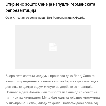
Откриено зошто Сане ја напушти германската
репрезентација!
Од
P. K.
17:38, 08 септември
Во :
Репрезентации
,
Фудбал
Вчера сите светски медиуми пренесоа дека Лерој Сане го
напуштил репрезентативниот камп на Германија, само еден
ден откако одигра седум минути во дербито со Франција.
Познато е дека Јоаким Лев го изостави Сане од списокот на
патници на изминатиот Мундијал, одлука која што многумина
ги шокираше. Сепак, младиот крилен напаѓач доби повик од