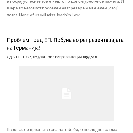
а покрај успесите тоа е нешто по кое сигурно ќе се памети. И
вчера во неговиот последен натпревар имаше еден „свој“
потег. None of us will miss Joachim Low …
Проблем пред ЕП: Побуна во репрезентацијата
на Германија!
Од
S. D.
10:26, 05 јуни
Во :
Репрезентации
,
Фудбал
Европското првенство ова лето ќе биде последно големо