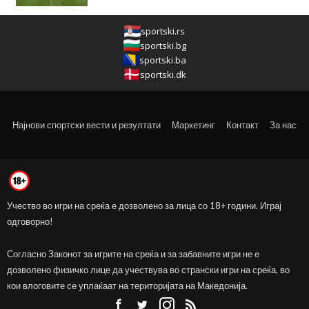
sportski.rs
sportski.bg
sportski.ba
sportski.dk
Најнови спортски вести и резултати
Маркетинг
Контакт
За нас
Учество во игри на среќа е дозволено за лица со 18+ години. Играј
одговорно!
Согласно Законот за игрите на среќа и за забавните игри не е
дозволено физичко лице да учествува во странски игри на среќа, во
кои влоговите се уплаќаат на територијата на Македонија.