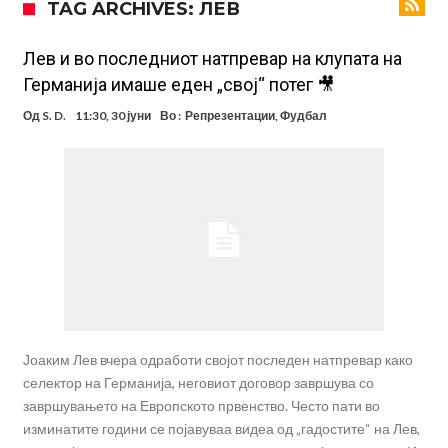
TAG ARCHIVES: ЛЕВ
Гризман
Реал Мадрид ја прекинува потрагата по нов играч за врска
Мекгрегор успешно опериран: Коленото е средено, се враќам
Лев и во последниот натпревар на клупата на
Германија имаше еден „свој“ потег 🎥
посилен од кога било
Ханси Флик не жали долго за Араухо, туку брзо најде замена во
Од
S. D.
11:30, 30 јуни
Во :
Репрезентации
,
Фудбал
англиската Премиер лига
Играч на Барселона бесен го напушти тренингот по
срцепарателните зборови на Флик
Кам-бек на терен за Мудрик по над 600 дена, но веднаш
заМИнува на позајмица!?
Џејк Пол започнува голем напад на УФЦ
Прекините за хидрација станаа бизнис: ФИФА не планира да ги
укине
Јоаким Лев вчера одработи својот последен натпревар како
селектор на Германија, неговиот договор завршува со
завршувањето на Европското првенство. Често пати во
изминатите години се појавуваа видеа од „гадостите“ на Лев,