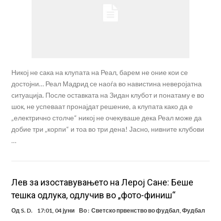
Никој не сака на клупата на Реал, барем не оние кои се
достојни… Реал Мадрид се наоѓа во навистина неверојатна
ситуација. После оставката на Зидан клубот и понатаму е во
шок, не успеваат пронајдат решение, а клупата како да е
„електрично столче“ никој не очекуваше дека Реал може да
добие три „корпи“ и тоа во три дена! Јасно, нивните клубови
…
Лев за изоставувањето на Лерој Сане: Беше
тешка одлука, одлучив во „фото-финиш“
Од
S. D.
17:01, 04 јуни
Во :
Светско првенство во фудбал
,
Фудбал