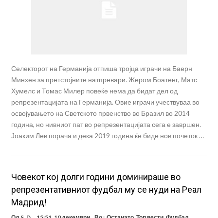
Селекторот на Германија отпиша тројца играчи на Баерн
Минхен за претстојните натпревари. Жером Боатенг, Матс
Хумелс и Томас Милер повеќе нема да бидат дел од
репрезентацијата на Германија. Овие играчи учествуваа во
освојувањето на Светското првенство во Бразил во 2014
година, но нивниот пат во репрезентацијата сега е завршен.
Јоаким Лев порача и дека 2019 година ќе биде нов почеток …
Човекот кој долги години доминираше во
репрезентативниот фудбал му се нуди на Реал
Мадрид!
Од
S. D.
15:51, 10 декември
Во :
Останато
,
Топ вести
,
Фудбал