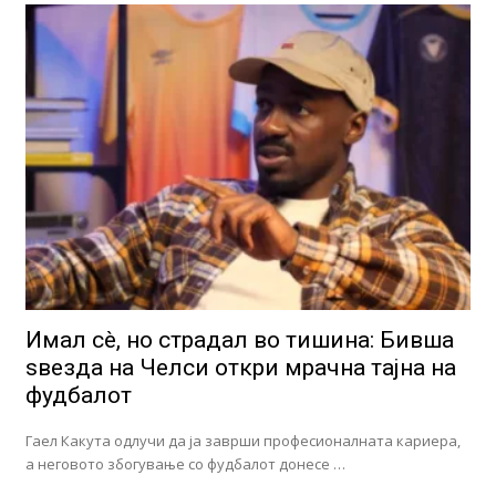
Имал сè, но страдал во тишина: Бивша
ѕвезда на Челси откри мрачна тајна на
фудбалот
Гаел Какута одлучи да ја заврши професионалната кариера,
а неговото збогување со фудбалот донесе …