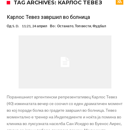
TAG ARCHIVES: КАРЛОС ТЕВЕЗ
беше неизбежно
Гимараеш успешно ги мина медицинските прегледи во Арсенал
Нов рекорд на Меси при враќање во тимот на Интер Мајами
Карлос Тевез завршил во болница
Тикет на денот (четврток, 06.08.2026)
Од
S. D.
11:21, 24 април
Во :
Останато
,
Топ вести
,
Фудбал
Барселона очекува понуди за Феран Торес
Винисиус ги избриша сите објави на Инстаграм откако Реал му
понуди нов договор
Ливерпул понуди 100 милиони евра за Баркола, ПСЖ веднаш
побара уште 50 милиони
Јувентус се насочил кон напаѓач на Манчестер Јунајтед
Поранешниот аргентински репрезентативец Карлос Тевез
(40) изминатата вечер се соочил со еден драматичен момент
во кој поради болка во градите завршил во болница. Тевез
моментално е тренер на Индепедиенте и ноќта ја помина во
клиника во луксузната населба Сан Исидро во Буенос Аирес,