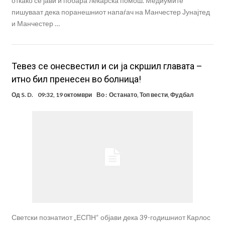
откако се јави и побара лекарска помош. Медиумите
пишуваат дека поранешниот напаѓач на Манчестер Јунајтед
и Манчестер …
Teвез се онесвестил и си ја скршил главата –
итно бил пренесен во болница!
Од
S. D.
09:32, 19 октомври
Во :
Останато
,
Топ вести
,
Фудбал
Светски познатиот „ЕСПН“ објави дека 39-годишниот Карлос