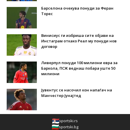
Барселона очекува понуди за Феран
Торес
Винисиус ги избриша сите објави на
Инстаграм откако Реал му понуди нов
договор
Ливерпул понуди 100 милиони евра за
Баркола, ПСЖ веднаш побара уште 50
милиони
Јувентус се насочил кон напаѓач на
Манчестер Јунајтед
sportski.rs
sportski.bg