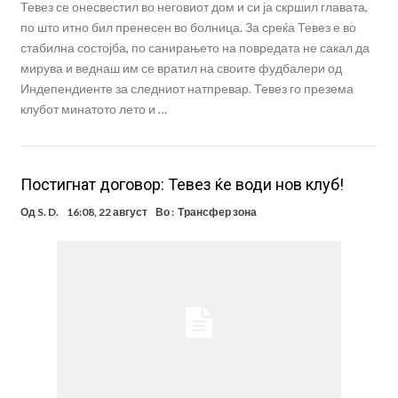
Тевез се онесвестил во неговиот дом и си ја скршил главата,
по што итно бил пренесен во болница. За среќа Тевез е во
стабилна состојба, по санирањето на повредата не сакал да
мирува и веднаш им се вратил на своите фудбалери од
Индепендиенте за следниот натпревар. Тевез го презема
клубот минатото лето и …
Постигнат договор: Тевез ќе води нов клуб!
Од
S. D.
16:08, 22 август
Во :
Трансфер зона