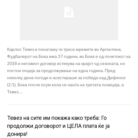
Карлос Тевез и понатаму ги тресе мрежите во Аргентина.
Фудбалерот на Бока има 37 години, во Бока е од почетокот на
2018 и неговиот договор истекува на крајот од сезоната, но
постои опција за продолжување на една година. Пред
неколку дена погоди и асистираше за победа над Дефенсе
(2:1). Бока после осум кола се наоѓа на третата позиција, а
Тевез …
Тевез на сите им покажа како треба: Го
продолжи договорот и ЦЕЛА плата ќе ја
донира!