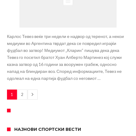
Карлос Тевез веќе три недели е надвор од теренот, а некои
медиуми во Аргентина тврдат дека се повредил играјќи
фудбал во затвор! Медиумот „Кларин“ пишува дека дека
Тевез го посетил братот Хуан Алберто Мартинез кој служи
казна затвор од 16 години за вооружен грабеж, односно
напад на блиндиран воз. Според информациите, Тевез не
одолеал на една партија фудбал со неговиот …
1
2
НАЈНОВИ СПОРТСКИ ВЕСТИ