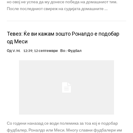
но овој не успеа да му донесе победа на домашниот тим.
После последниот свиреж на судијата домашните …
Тевез: Ќе ви кажам зошто Роналдо е подобар
од Меси
Од
V. M.
12:39, 12 септември
Во :
Фудбал
Со години наназад се води полемика за тоа кој е подобар
фудбалер, Роналдо или Меси. Многу славни фудбалери им