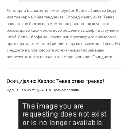
Легендата на аргентинскиот фудбал Карлос Тевез ќе биде
нов тренер на Индепендиенте. Според медиумите, Тевез
воопшто не бил во прв момент на радарот на клупското
раководство како можно ново решение за шеф на стручниот
штаб. Сепак, бројните неуспешни преговори го приморале
претседателот Нестор Гриндиети да се насочи кон Тевез. На
средбата на преговорите аргентинскиот поранешен
репрезентативец наводно го импресионирал Гриндиети …
Официјално: Карлос Тевез стана тренер!
Од
S. D.
16:08, 21 јуни
Во :
Трансфер зона