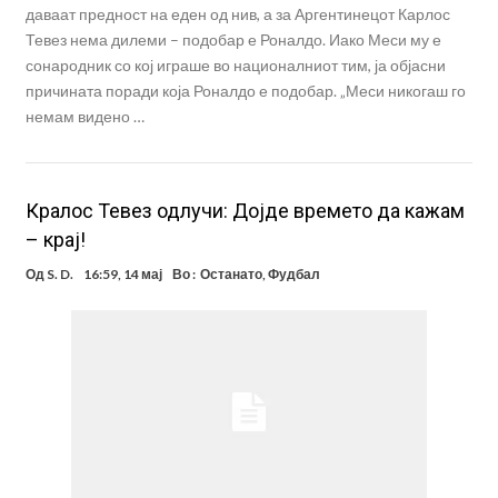
даваат предност на еден од нив, а за Аргентинецот Карлос
Тевез нема дилеми – подобар е Роналдо. Иако Меси му е
сонародник со кој играше во националниот тим, ја објасни
причината поради која Роналдо е подобар. „Меси никогаш го
немам видено …
Кралос Тевез одлучи: Дојде времето да кажам
– крај!
Од
S. D.
16:59, 14 мај
Во :
Останато
,
Фудбал