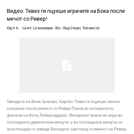
Видео: Тевез ги пцуеше играчите на Бока после
мечот со Ривер!
Од
P. K.
16:49, 12 ноември
Во :
Луд Спорт
,
Топ вести
Ѕвездата на Бока Јуниорс, Карлос Тевез ги пцуеше своите
соиграчи после ремито со Ривер Плата во историското
финале на Копа Либертадорес. Ветеранот влезе во игра во
последните дваесетина минути, а во последната минута со
асистенција го изведе Бенедето сам пред голманот на Ривер,