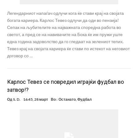
Легендарниот напаѓач одлучи кога ќе стави крај на својата
богата кариера. Карлос Тевез одлучи да оди во пензија!
Сепак на љубителите на најважната споредна работа во
светот, а пред се на навивачите на Бока ќе им пружи уште
една година задоволство да го гледаат на зелениот тепих.
Тевез крај на својата кариера ќе стави по истекот на неговиот
договор со …
Карлос Тевез се повредил играјќи фудбал во
затвор!?
Од
S. D.
16:45, 28 март
Во :
Останато
,
Фудбал