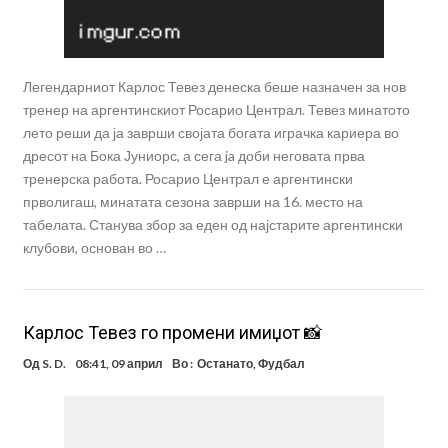
Легендарниот Карлос Тевез денеска беше назначен за нов
тренер на аргентинскиот Росарио Централ. Тевез минатото
лето реши да ја заврши својата богата играчка кариера во
дресот на Бока Јуниорс, а сега ja доби неговата прва
тренерска работа. Росарио Централ е аргентински
прволигаш, минатата сезона заврши на 16. место на
табелата. Станува збор за еден од најстарите аргентински
клубови, основан во …
Карлос Тевез го промени имиџот 📸
Од
S. D.
08:41, 09 април
Во :
Останато
,
Фудбал