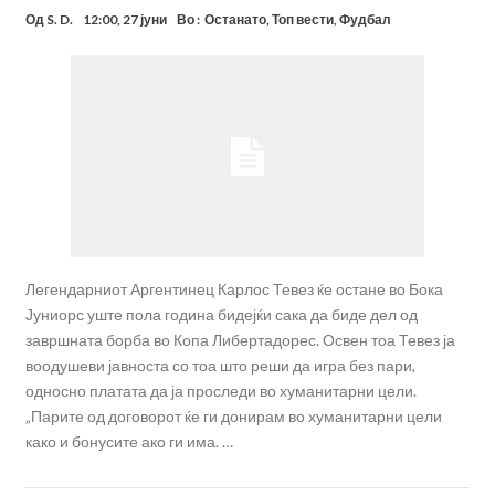
Од
S. D.
12:00, 27 јуни
Во :
Останато
,
Топ вести
,
Фудбал
Легендарниот Аргентинец Карлос Тевез ќе остане во Бока
Јуниорс уште пола година бидејќи сака да биде дел од
завршната борба во Копа Либертадорес. Освен тоа Тевез ја
воодушеви јавноста со тоа што реши да игра без пари,
односно платата да ја проследи во хуманитарни цели.
„Парите од договорот ќе ги донирам во хуманитарни цели
како и бонусите ако ги има. …