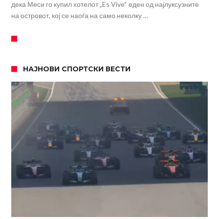
дека Меси го купил хотелот „Es Vive“ еден од најлуксузните
на островот, кој се наоѓа на само неколку …
НАЈНОВИ СПОРТСКИ ВЕСТИ