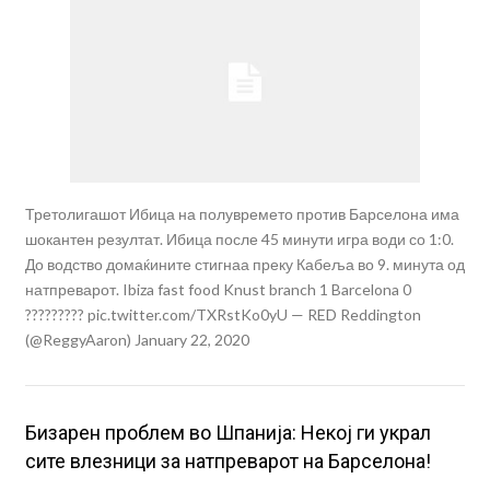
Третолигашот Ибица на полувремето против Барселона има
шокантен резултат. Ибица после 45 минути игра води со 1:0.
До водство домаќините стигнаа преку Кабеља во 9. минута од
натпреварот. Ibiza fast food Knust branch 1 Barcelona 0
????????? pic.twitter.com/TXRstKo0yU — RED Reddington
(@ReggyAaron) January 22, 2020
Бизарен проблем во Шпанија: Некој ги украл
сите влезници за натпреварот на Барселона!