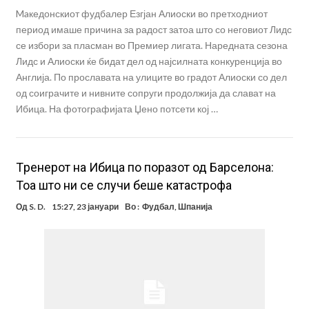
Maкедонскиот фудбалер Езгјан Алиоски во претходниот
период имаше причина за радост затоа што со неговиот Лидс
се избори за пласман во Премиер лигата. Наредната сезона
Лидс и Алиоски ќе бидат дел од најсилната конкуренција во
Англија. По прославата на улиците во градот Алиоски со дел
од соиграчите и нивните сопруги продолжија да слават на
Ибица. На фотографијата Џено потсети кој …
Tренерот на Ибица по поразот од Барселона:
Тоа што ни се случи беше катастрофа
Од
S. D.
15:27, 23 јануари
Во :
Фудбал
,
Шпанија