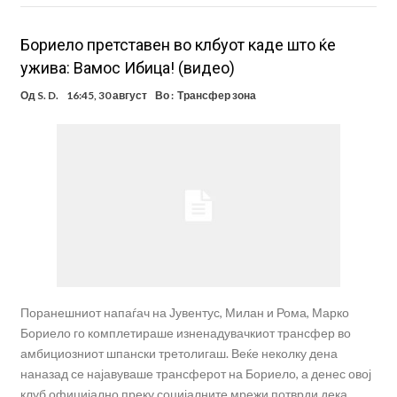
Бориело претставен во клбуот каде што ќе
ужива: Вамос Ибица! (видео)
Од
S. D.
16:45, 30 август
Во :
Трансфер зона
Поранешниот напаѓач на Јувентус, Милан и Рома, Марко
Бориело го комплетираше изненадувачкиот трансфер во
амбициозниот шпански третолигаш. Веќе неколку дена
наназад се најавуваше трансферот на Бориело, а денес овој
клуб официјално преку социјалните мрежи потврди дека