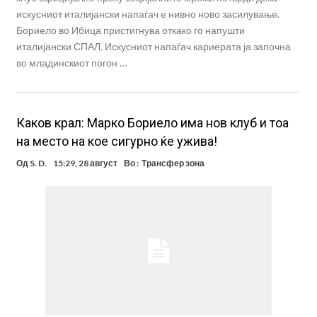
искусниот италијански напаѓач е нивно ново засилување.
Бориело во Ибица пристигнува откако го напушти
италијански СПАЛ. Искусниот напаѓач кариерата ја започна
во младинскиот погон …
Каков крал: Марко Бориело има нов клуб и тоа
на место на кое сигурно ќе ужива!
Од
S. D.
15:29, 28 август
Во :
Трансфер зона