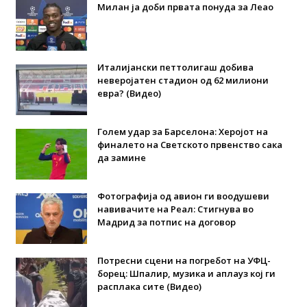
Милан ја доби првата понуда за Леао
Италијански петтолигаш добива
неверојатен стадион од 62 милиони
евра? (Видео)
Голем удар за Барселона: Херојот на
финалето на Светското првенство сака
да замине
Фотографија од авион ги воодушеви
навивачите на Реал: Стигнува во
Мадрид за потпис на договор
Потресни сцени на погребот на УФЦ-
борец: Шпалир, музика и аплауз кој ги
расплака сите (Видео)