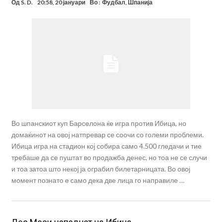
Од
S. D.
20:58, 20 јануари
Во :
Фудбал
,
Шпанија
Во шпанскиот куп Барселона ќе игра против Ибица, но
домаќинот на овој натпревар се соочи со големи проблеми.
Ибица игра на стадион кој собира само 4.500 гледачи и тие
требаше да се пуштат во продажба денес, но тоа не се случи
и тоа затоа што некој ја ограбил билетарницата. Во овој
момент познато е само дека две лица го направиле …