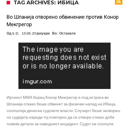
TAG ARCHIVES: ИБИЦА
даде срамен коментар за него
Реал Мадрид го собори клупскиот рекорд: Мурињо добива
засилување за 140 милиони евра!
Милан ја доби првата понуда за Леао
Во Шпанија отворено обвинение против Конор
Мекгрегор
Италијански петтолигаш добива неверојатен стадион од 62
Од
S. D.
15:05, 25 јануари
Во :
Останати
милиони евра? (Видео)
Голем удар за Барселона: Херојот на финалето на Светското
првенство сака да замине
Фотографија од авион ги воодушеви навивачите на Реал:
Стигнува во Мадрид за потпис на договор
Потресни сцени на погребот на УФЦ-борец: Шпалир, музика и
аплауз кој ги расплака сите (Видео)
(ВИДЕО) Голема трагедија: Гром усмрти фудбалери, а уште 12 се
повредени
Ирскиот ММА борец Конор Мекгрегор е под истрага во
Шпанија откако беше обвинет за физички напад на Ибица,
соопштија денеска судските власти. Случајот беше затворен,
но судијата нареди тој повторно да се отвори откако доби
повеќе детали за наводниот инцидент. Судот не соопшти