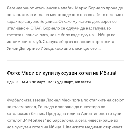
Легендарниот италијански напаѓач, Марко Бориело пронајде
нов ангажман и тоа на место каде што познавајќи го неговиот
карактер сигурно ќе ужива. Откако му истече договорот со
италијански СПАЛ, Бориело се одлучи да настапува во
третата шпанска лига, но не било каде туку на – Ибица во
истоимениот клуб. Станува збор за шпанскиот третолига
Унион Депортиво Ибица, како што гласи целото …
Фото: Меси си купи луксузен хотел на Ибица!
Од
P. K.
14:40, 30 март
Во :
Луд Спорт
,
Топ вести
Фудбалската ѕвезда Лионел Меси тргна по стапките на својот
најголем ривал, Роналдо и започна да инвестира во
хотелискиот бизнис. Пред една година Аргентинецот го купи
хотелот „MiM Sitges“ во Барселона, а сега инвестираше во
нов луксузен хотел на Ибица. Шпанските медиуми откриваат