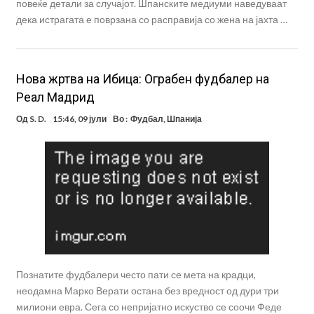
повеќе детали за случајот. Шпанските медиуми наведуваат
дека истрагата е поврзана со расправија со жена на јахта …
Нова жртва на Ибица: Ограбен фудбалер на
Реал Мадрид
Од
S. D.
15:46, 09 јули
Во :
Фудбал
,
Шпанија
Познатите фудбалери често пати се мета на крадци,
неодамна Марко Верати остана без вредност од дури три
милиони евра. Сега со непријатно искуство се соочи Феде