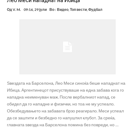
Лео Меси нападнат на Ибица
Од
V. M.
09:16, 29 јули
Во :
Видео
,
Топ вести
,
Фудбал
Ѕвездата на Барселона, Лео Меси синоќа беше нападнат на
Ибица. Аргентинецот присуствуваше на една забава кога го
нападна неименуван маж. После вербалниот напад, се
обидел да го нападне и физички, но тоа не му успеало.
Обезбедувањето на забавата брзо реагирало. Меси успеал
да се заштити и безбедно го напуштил клубот. За среќа,
главната ѕвезда на Барселона помина без повреди, но …