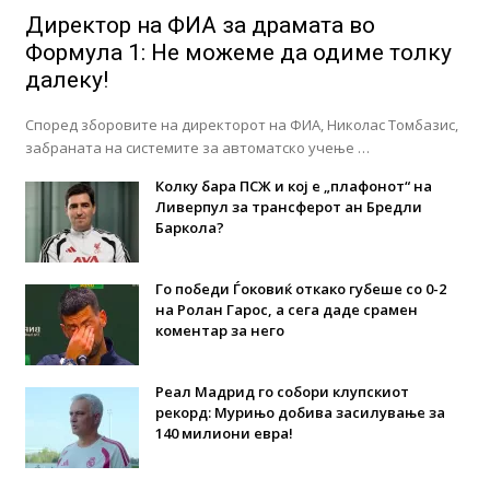
Директор на ФИА за драмата во
Формула 1: Не можеме да одиме толку
далеку!
Според зборовите на директорот на ФИА, Николас Томбазис,
забраната на системите за автоматско учење …
Колку бара ПСЖ и кој е „плафонот“ на
Ливерпул за трансферот ан Бредли
Баркола?
Го победи Ѓоковиќ откако губеше со 0-2
на Ролан Гарос, а сега даде срамен
коментар за него
Реал Мадрид го собори клупскиот
рекорд: Мурињо добива засилување за
140 милиони евра!