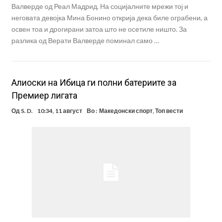
Валверде од Реал Мадрид. На социјалните мрежи тој и
неговата девојка Мина Бонино открија дека биле ограбени, а
освен тоа и дpoгирани затоа што не осетиле ништо. За
разлика од Верати Валверде поминал само …
Алиоски на Ибица ги полни батериите за
Премиер лигата
Од
S. D.
10:34, 11 август
Во :
Македонски спорт
,
Топ вести