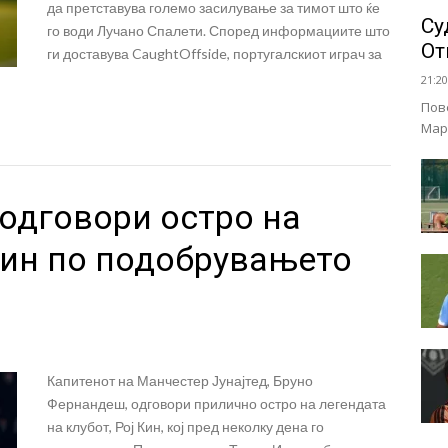
да претставува големо засилување за тимот што ќе
Су
го води Лучано Спалети. Според информациите што
От
ги доставува CaughtOffside, португалскиот играч за
21:20
Пов
Мар
одговори остро на
Кин по подобрувањето
Капитенот на Манчестер Јунајтед, Бруно
Фернандеш, одговори прилично остро на легендата
на клубот, Рој Кин, кој пред неколку дена го