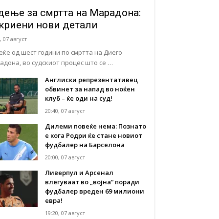
дење за смртта на Марадона:
криени нови детали
, 07 август
еќе од шест години по смртта на Диего
адона, во судскиот процес што се …
Англиски репрезентативец
обвинет за напад во ноќен
клуб – ќе оди на суд!
20:40, 07 август
Дилеми повеќе нема: Познато
е кога Родри ќе стане новиот
фудбалер на Барселона
20:00, 07 август
Ливерпул и Арсенал
влегуваат во „војна“ поради
фудбалер вреден 69 милиони
евра!
19:20, 07 август