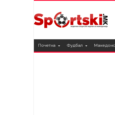
Почетна
Фудбал
Македонс