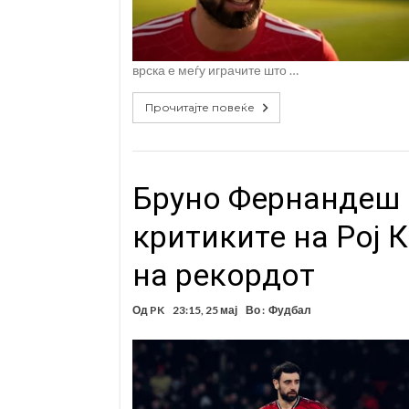
врска е меѓу играчите што …
Прочитајте повеќе
Бруно Фернандеш 
критиките на Рој 
на рекордот
Од
PK
23:15, 25 мај
Во :
Фудбал