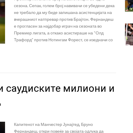
сезона. Сепак, голем број навивачи се убедени дека
не требало да му биде запишана асистенцијата на
вчерашниот натпревар против Брајтон. Фернандеш
е прогласен за најдобар играч на сезоната во
Премиер лигата, а откако асистираше на “Олд
Трафорд” против Нотингам Форест, се изедначи со
и саудиските милиони и
д
Капитенот на Манчестер Јунајтед, Бруно
Фернандеш, откри повеќе за својата одлука да