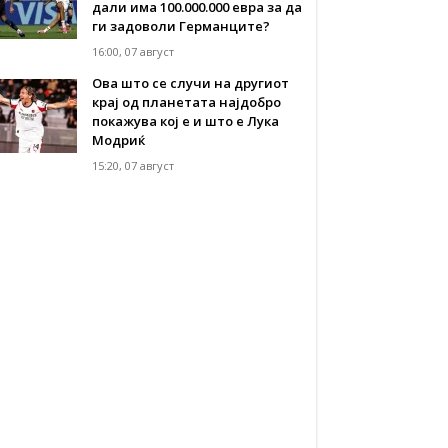
дали има 100.000.000 евра за да
ги задоволи Германците?
16:00, 07 август
Ова што се случи на другиот
крај од планетата најдобро
покажува кој е и што е Лука
Модриќ
15:20, 07 август