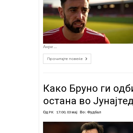
Анри …
Прочитајте повеќе
Како Бруно ги одб
остана во Јунајте
Од
PK
17:00, 03 мај
Во :
Фудбал