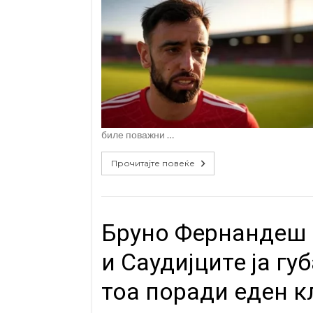
биле поважни …
Прочитајте повеќе
Бруно Фернандеш г
и Саудијците ја губ
тоа поради еден к