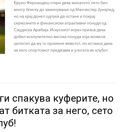
Бруно Фернандеш откри дека минатото лето бил
многу блиску до заминување од Манчестер Јунајтед,
но на крај донел одлука да остане и покрај
сериозните и финансиски атрактивни понуди од
Саудиска Арабија. Искусниот играч призна дека
добил исклучително висока понуда која можела
целосно да му го промени животот, но истакна дека
за него спортскиот предизвик и улогата во клубот
и спакува куферите, но
ат битката за него, сето
луб!