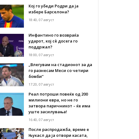
Кој го убеди Родри да ја
избере Барселона?
18:40, 07 август
Инфантино го возвраќа
ударот, кој сè досега го
поддржал?
18:00, 07 август
„Влегувам на стадионот за да
го разнесам Меси со четири
бомби“
17:20, 07 август
Реал потроши повеќе од 200
милиони евра, но не го
затвора паричникот – ќе има
уште засилувања!
16:40, 07 август
После распродажба, време е
Њукасл да ја отвори касата,