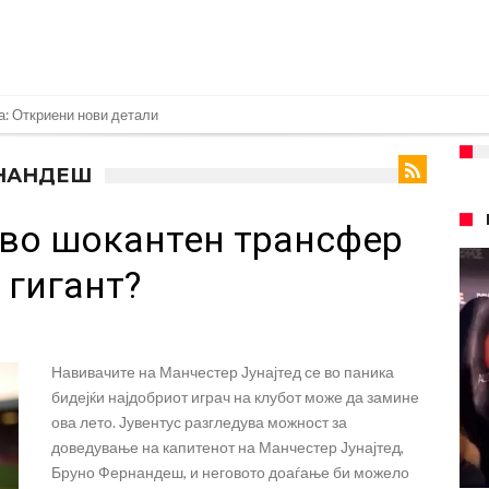
е кога Родри ќе стане новиот фудбалер на Барселона
РНАНДЕШ
 во „војна“ поради фудбалер вреден 69 милиони евра!
во шокантен трансфер
ре Барселона?
 кој сè досега го поддржал?
 гигант?
го разнесам Меси со четири бомби“
лиони евра, но не го затвора паричникот – ќе има уште засилувања!
Навивачите на Манчестер Јунајтед се во паника
касл да ја отвори касата, дали има 100.000.000 евра за да ги задоволи
бидејќи најдобриот играч на клубот може да замине
рај од планетата најдобро покажува кој е и што е Лука Модриќ
ова лето. Јувентус разгледува можност за
доведување на капитенот на Манчестер Јунајтед,
Бруно Фернандеш, и неговото доаѓање би можело