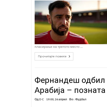
пласирање на третото место …
Прочитајте повеќе
Фернандеш одбил 
Арабија – позната
Од
D C
19:00, 26 април
Во :
Фудбал