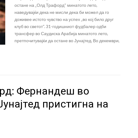
остане на „Олд Трафорд“ минатото лето,
наведувајќи дека не мисли дека би можел да го
доживее истото чувство на успех „во кој било друг
клуб во светот“. 31-годишниот фудбалер одби
трансфер во Саудиска Арабија минатото лето,
претпочитувајќи да остане во Јунајтед. Во декември,
орд: Фернандеш во
Јунајтед пристигна на