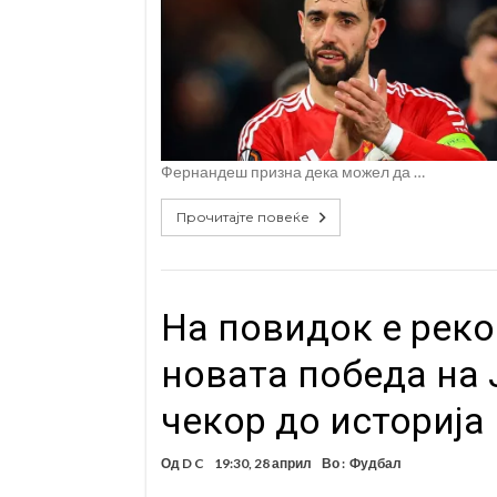
Фернандеш призна дека можел да …
Прочитајте повеќе
На повидок е рек
новата победа на 
чекор до историја
Од
D C
19:30, 28 април
Во :
Фудбал