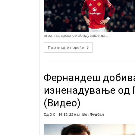
играч за врска се обидуваше да …
Прочитајте повеќе
Фернандеш добива
изненадување од 
(Видео)
Од
D C
14:15, 25 мај
Во :
Фудбал