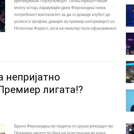
критикуваше Португалецот. Тогаш Ирецот беше
многу остар, изјавувајќи дека Фернандеш нема
потребниот менталитет за да го доведе клубот до
успеси и трофеи, давајќи за пример натпреварот со
Нотингам Форест, кога на неколку пати офанзивниот
 непријатно
Премиер лигата!?
Бруно Фернандеш во недела го сруши рекордот во
Премиер лигата по број на асистенции во една