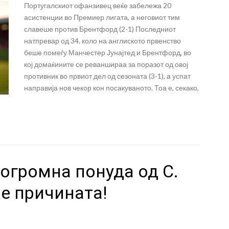
Португалскиот офанзивец веќе забележа 20
асистенции во Премиер лигата, а неговиот тим
славеше против Брентфорд (2-1) Последниот
натпревар од 34. коло на англиското првенство
беше помеѓу Манчестер Јунајтед и Брентфорд, во
кој домаќините се реваншираа за поразот од овој
противник во првиот дел од сезоната (3-1), а успат
направија нов чекор кон посакуваното. Тоа е, секако,
огромна понуда од С.
 е причината!