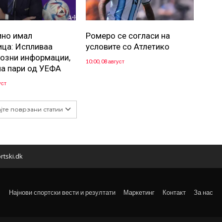
но имал
Ромеро се согласи на
ца: Испливаа
условите со Атлетико
озни информации,
10:00, 08 август
а пари од УЕФА
уст
јте поврзани статии
rtski.dk
Најнови спортски вести и резултати
Маркетинг
Контакт
За нас