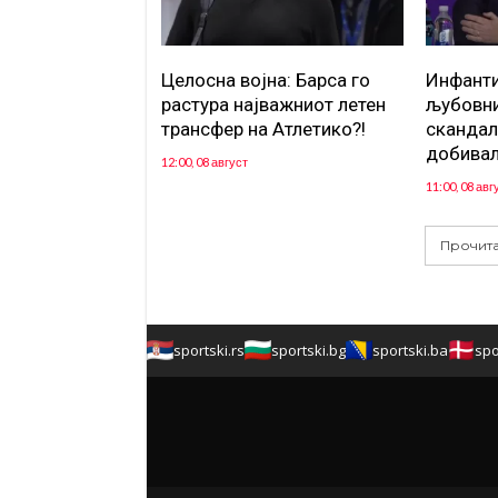
Целосна војна: Барса го
Инфанти
растура најважниот летен
љубовни
трансфер на Атлетико?!
скандал
добивал
12:00, 08 август
11:00, 08 авг
Прочита
sportski.rs
sportski.bg
sportski.ba
spo