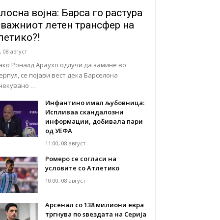
лосна војна: Барса го растура
јважниот летен трансфер на
летико?!
, 08 август
ако Роналд Араухо одлучи да замине во
ерпул, се појави вест дека Барселона
чекувано …
Инфантино имал љубовница:
Испливаа скандалозни
информации, добивала пари
од УЕФА
11:00, 08 август
Ромеро се согласи на
условите со Атлетико
10:00, 08 август
Арсенал со 138 милиони евра
тргнува по ѕвездата на Серија