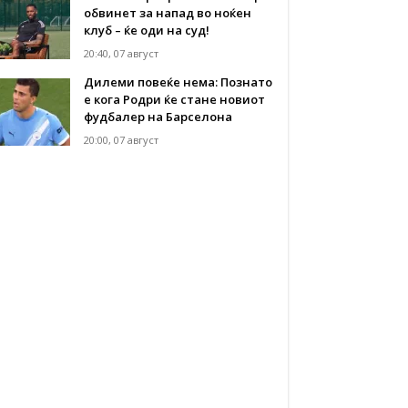
обвинет за напад во ноќен
клуб – ќе оди на суд!
20:40, 07 август
Дилеми повеќе нема: Познато
е кога Родри ќе стане новиот
фудбалер на Барселона
20:00, 07 август