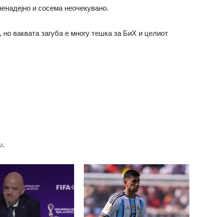
 ненадејно и сосема неочекувано.
, но ваквата загуба е многу тешка за БиХ и целиот
А