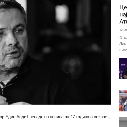
Це
на
Ат
12:00
Отк
Лив
нео
ор Един Авдиќ ненадејно почина на 47-годишна возраст,