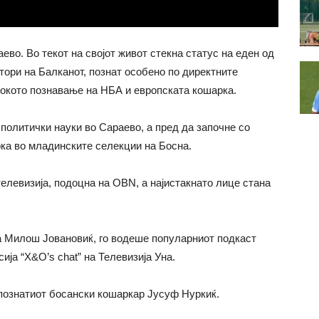
аево. Во текот на својот живот стекна статус на еден од
тори на Балканот, познат особено по директните
окото познавање на НБА и европската кошарка.
политички науки во Сараево, а пред да започне со
рка во младинските селекции на Босна.
елевизија, подоцна на OBN, а најистакнато лице стана
га Милош Јовановиќ, го водеше популарниот подкаст
ија “X&O’s chat” на Телевизија Уна.
познатиот босански кошаркар Јусуф Нуркиќ.