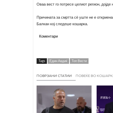
Оваа вест го потресе целиот регион, дојде
Причината за смртта сè уште не е откриена
Балкан кој следеше кошарка.
Коментари
Tags
Един Авдиќ
Топ Вести
ПОВРЗАНИ СТАТИИ
ПОВЕЌЕ ВО КОШАРК