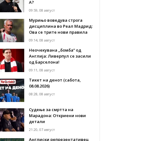
А?
09:59, 08 август
Мурињо воведува строга
дисциплина во Реал Мадрид:
Ова се трите нови правила
09:14, 08 август
Неочекувана „бомба“ од
Англија: Ливерпул се засили
од Барселона!
09:11, 08 август
Тикет на денот (сабота,
08.08.2026)
08:28, 08 август
Судење за смртта на
Марадона: Откриени нови
детали
21:20, 07 август
Англиски репрезентативец