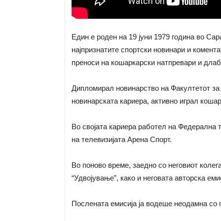
Един е роден на 19 јуни 1979 година во Сар
најпризнатите спортски новинари и комента
преноси на кошаркарски натпревари и длаб
Дипломирал новинарство на Факултетот за 
новинарската кариера, активно играл коша
Во својата кариера работел на Федерална т
на телевизијата Арена Спорт.
Во поново време, заедно со неговиот коле
“Удвојување”, како и неговата авторска емис
Послената емисија ја водеше неодамна со 