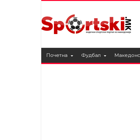
Почетна
Фудбал
Македонс