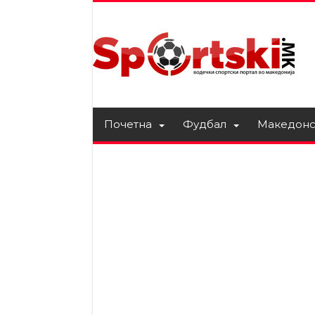
Почетна
Фудбал
Македонс