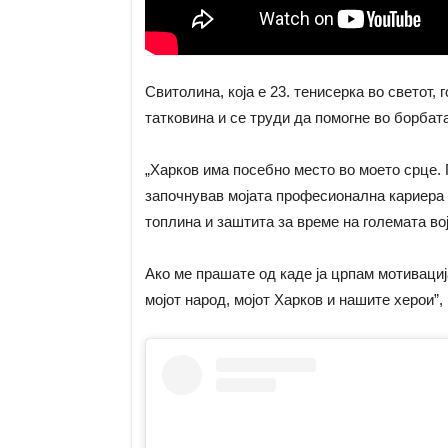
Свитолина, која е 23. тенисерка во светот, 
татковина и се труди да помогне во борбата
„Харков има посебно место во моето срце. Г
започнував мојата професионална кариера о
топлина и заштита за време на големата вој
Ако ме прашате од каде ја црпам мотивација
мојот народ, мојот Харков и нашите херои”