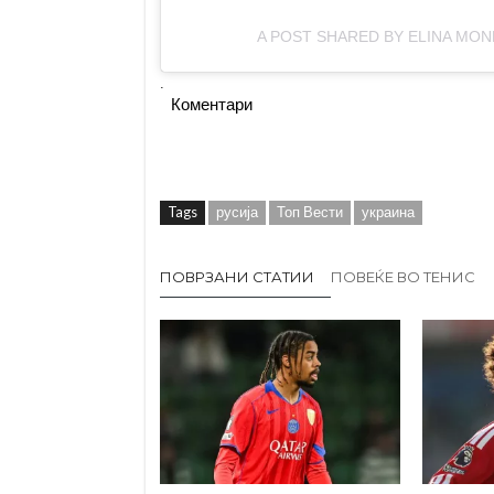
A POST SHARED BY ELINA MONF
.
Коментари
Tags
русија
Топ Вести
украина
ПОВРЗАНИ СТАТИИ
ПОВЕЌЕ ВО ТЕНИС