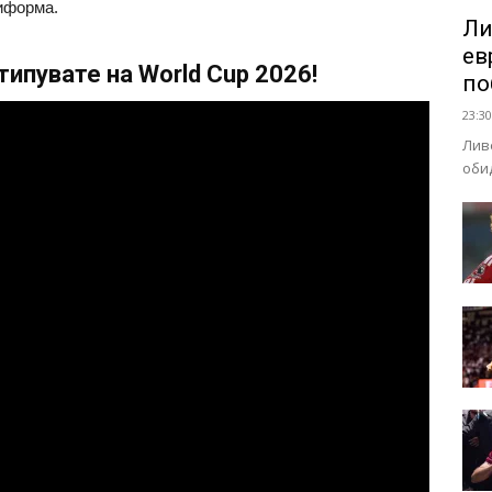
ниформа.
Ли
ев
ипувате на World Cup 2026!
по
23:30
Лив
оби