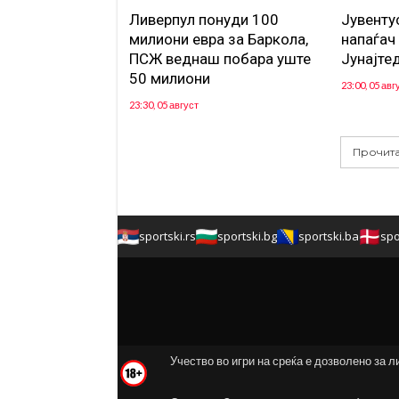
Ливерпул понуди 100
Јувенту
милиони евра за Баркола,
напаѓач
ПСЖ веднаш побара уште
Јунајте
50 милиони
23:00, 05 авг
23:30, 05 август
Прочита
sportski.rs
sportski.bg
sportski.ba
spo
Учество во игри на среќа е дозволено за л