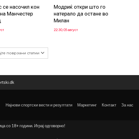
с се насочил кон
Модриќ откри што го
 на Манчестер
натерало да остане во
д
Милан
уст
22:30, 05 август
јте поврзани статии
rtski.dk
Најнови спортски вести и резултати
Маркетинг
Контакт
За нас
ица со 18+ години. Играј одговорно!