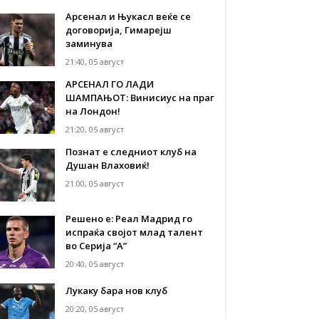
Арсенал и Њукасл веќе се
договорија, Гимарејш
заминува
21:40, 05 август
АРСЕНАЛ ГО ЛАДИ
ШАМПАЊОТ: Винисиус на праг
на Лондон!
21:20, 05 август
Познат е следниот клуб на
Душан Влаховиќ!
21:00, 05 август
Решено е: Реал Мадрид го
испраќа својот млад талент
во Серија “А”
20:40, 05 август
Лукаку бара нов клуб
20:20, 05 август