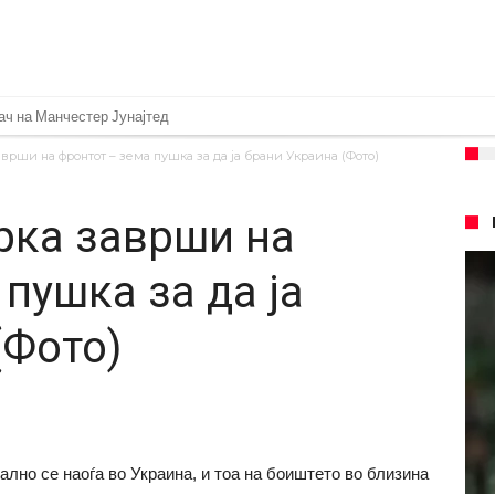
ач на Манчестер Јунајтед
 да остане во Милан
врши на фронтот – зема пушка за да ја брани Украина (Фото)
 Салах во Истанбул
рка заврши на
оворија, Гимарејш заминува
 Винисиус на праг на Лондон!
пушка за да ја
шан Влаховиќ!
(Фото)
аќа својот млад талент во Серија “А”
о Гакпо
лно се наоѓа во Украина, и тоа на боиштето во близина