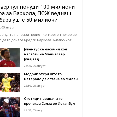
верпул понуди 100 милиони
ра за Баркола, ПСЖ веднаш
бара уште 50 милиони
, 05 август
ерпул го направи првиот конкретен чекор во
д да го донесе Бредли Баркола. Англискиот …
Јувентус се насочил кон
напаѓач на Манчестер
Јунајтед
23:00, 05 август
Модриќ откри што го
натерало да остане во Милан
22:30, 05 август
Стотици навивачи го
пречекаа Салах во Истанбул
22:00, 05 август