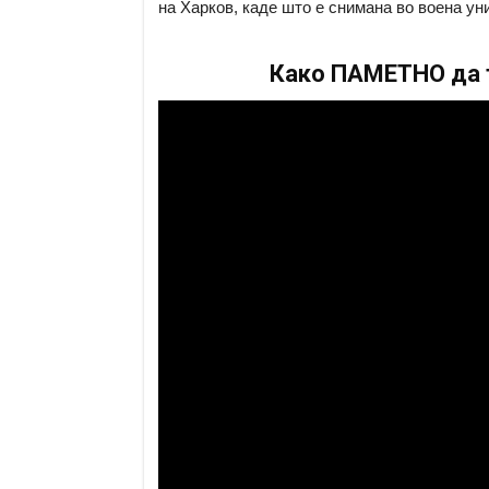
на Харков, каде што е снимана во воена у
Како ПАМЕТНО да т